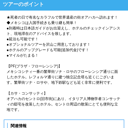
ツアーのポイント
★死者の日で有名なカラフルで世界遺産の街オアハカへ訪れます！
◆メキシコは入国手続きも乗り継も簡単！
●到着時は日本語ガイドがお出迎えし、ホテルのチェックインアシス
ト、現地滞在のアドバイスを致します。
●延泊も可能です！
●オプショナルツアーを沢山ご用意しております！
●ホテルのアップグレードも可能(追加代金)です！
●マイルがたまる！
【PF(プラザ・フローレンシア)】
メキシコシティ一番の繁華街ソナ・ロサのフローレンシア通りに面
したホテル。レフォルマ通りに建つ独立記念塔も近くにございま
す。繁華街ソナ・ロサや、地下鉄駅なども近く非常に便利です。
【カサ・コンサッティ】
オアハカのセントロ(旧市街)にあり、イタリア人博物学者コンサッテ
ィの邸宅を改装したホテル。セントロ周辺の散策にとても便利な立
地です。
関連情報