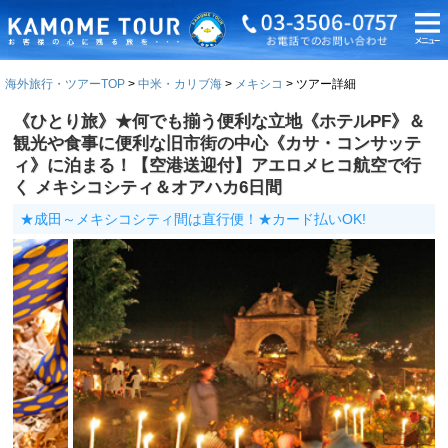
海外旅行・ツアーTOP
中米・カリブ海
メキシコ
ツアー詳細
《ひとり旅》★何でも揃う便利な立地《ホテルPF》＆
観光や食事に便利な旧市街の中心《カサ・コンサッテ
ィ》に泊まる！【空港送迎付】アエロメヒコ航空で行
く メキシコシティ＆オアハカ6日間
★成田～メキシコシティ間は直行便！★カード払いOK!