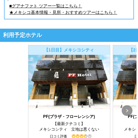
■グアナファト ツアー一覧はこちら！
★メキシコ基本情報・見所・おすすめツアーはこちら！
利用予定ホテル
【1日目】メキシコシティ
【2
PF(プラザ・フローレンシア)
PF
【最新クチコミ】
メキシコシティ 立地は悪くない
メキシ
口コミ評価
口