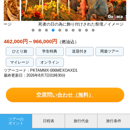
死者の日の為に飾り付けされた祭壇／イメージ
462,000円～966,000円
（燃油込）
ひとり旅
学生特典
送迎付き
周遊ツアー
マイレージ
オンライン
ツアーコード：PKTAMMX-006MEXOAXD1
最終更新日：2026年8月7日01時30分
空席問い合わせ（無料）
ツアーの
日程表
旅行代金
旅行条件
ポイント