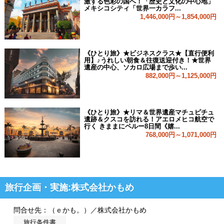
激する色彩の国へ！「歴史と文化の中心地」
メキシコシティ「世界一カラフ...
1,446,000円～1,854,000円
《ひとり旅》★ビジネスクラス★【直行便利
用】♪うれしい朝食＆往復送迎付き！★世界
遺産の中心、ソカロ広場まで歩い...
882,000円～1,125,000円
《ひとり旅》★リマ＆世界遺産マチュピチュ
遺跡＆クスコを訪れる！アエロメヒコ航空で
行く きままにペルー8日間《嬉...
768,000円～1,071,000円
旅行企画・実施:株式会社かもめ
問合せ先：（ｅかも。）／株式会社かもめ
旅行条件書