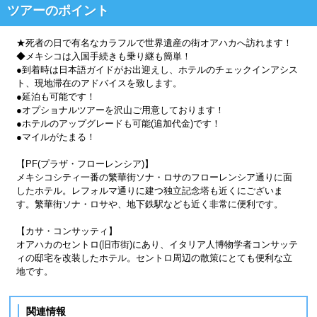
ツアーのポイント
★死者の日で有名なカラフルで世界遺産の街オアハカへ訪れます！
◆メキシコは入国手続きも乗り継も簡単！
●到着時は日本語ガイドがお出迎えし、ホテルのチェックインアシス
ト、現地滞在のアドバイスを致します。
●延泊も可能です！
●オプショナルツアーを沢山ご用意しております！
●ホテルのアップグレードも可能(追加代金)です！
●マイルがたまる！
【PF(プラザ・フローレンシア)】
メキシコシティ一番の繁華街ソナ・ロサのフローレンシア通りに面
したホテル。レフォルマ通りに建つ独立記念塔も近くにございま
す。繁華街ソナ・ロサや、地下鉄駅なども近く非常に便利です。
【カサ・コンサッティ】
オアハカのセントロ(旧市街)にあり、イタリア人博物学者コンサッテ
ィの邸宅を改装したホテル。セントロ周辺の散策にとても便利な立
地です。
関連情報