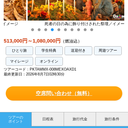
死者の日の為に飾り付けされた祭壇／イメージ
513,000円～1,080,000円
（燃油込）
ひとり旅
学生特典
送迎付き
周遊ツアー
マイレージ
オンライン
ツアーコード：PKTAMMX-008MEXOAXD1
最終更新日：2026年8月7日02時30分
空席問い合わせ（無料）
ツアーの
日程表
旅行代金
旅行条件
ポイント