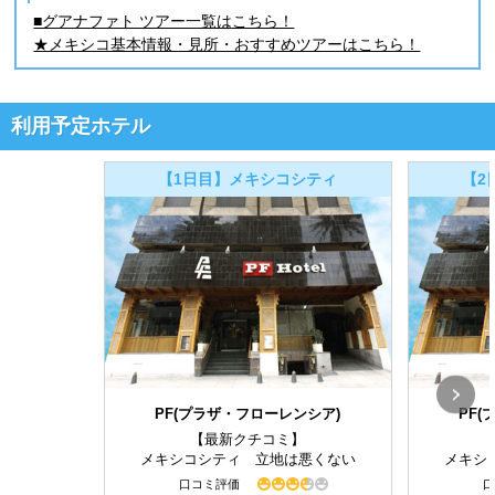
■グアナファト ツアー一覧はこちら！
★メキシコ基本情報・見所・おすすめツアーはこちら！
利用予定ホテル
【1日目】メキシコシティ
【2
PF(プラザ・フローレンシア)
PF
【最新クチコミ】
メキシコシティ 立地は悪くない
メキシ
口コミ評価
口