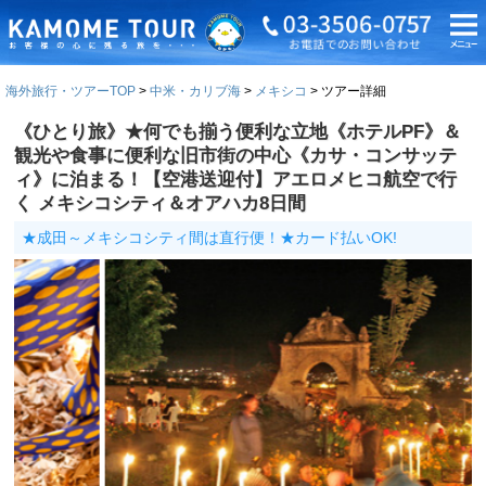
海外旅行・ツアーTOP
中米・カリブ海
メキシコ
ツアー詳細
《ひとり旅》★何でも揃う便利な立地《ホテルPF》＆
観光や食事に便利な旧市街の中心《カサ・コンサッテ
ィ》に泊まる！【空港送迎付】アエロメヒコ航空で行
く メキシコシティ＆オアハカ8日間
★成田～メキシコシティ間は直行便！★カード払いOK!