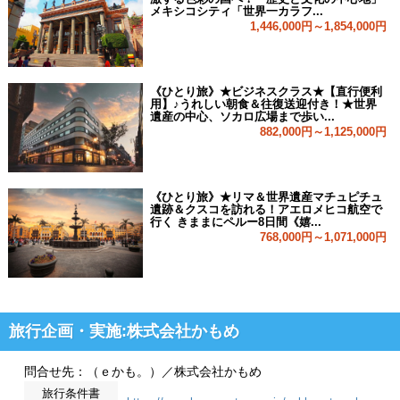
メキシコシティ「世界一カラフ...
1,446,000円～1,854,000円
《ひとり旅》★ビジネスクラス★【直行便利
用】♪うれしい朝食＆往復送迎付き！★世界
遺産の中心、ソカロ広場まで歩い...
882,000円～1,125,000円
《ひとり旅》★リマ＆世界遺産マチュピチュ
遺跡＆クスコを訪れる！アエロメヒコ航空で
行く きままにペルー8日間《嬉...
768,000円～1,071,000円
旅行企画・実施:株式会社かもめ
問合せ先：（ｅかも。）／株式会社かもめ
旅行条件書