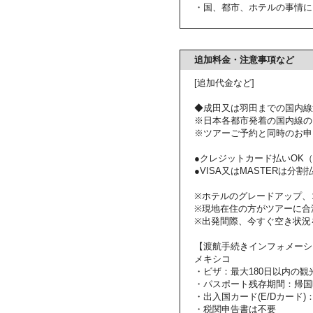
・国、都市、ホテルの事情に
追加料金・注意事項など
[追加代金など]
◆成田又は羽田までの国内線
※日本各都市発着の国内線の
※ツアーご予約と同時のお申
●クレジットカード払いOK（VI
●VISA又はMASTERは分割払いも
※ホテルのグレードアップ、
※現地在住の方がツアーに合
※出発間際、今すぐ空き状況
【渡航手続きインフォメーシ
メキシコ
・ビザ：最大180日以内の観
・パスポート残存期間：帰国
・出入国カード(E/Dカード)
・税関申告書は不要