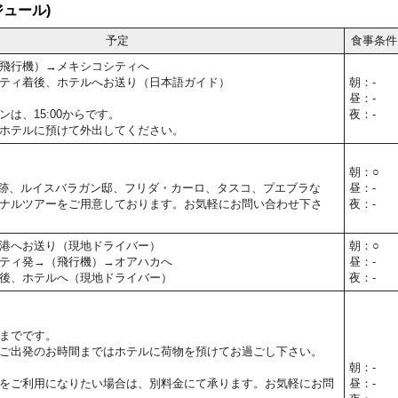
ュール)
予定
食事条件
飛行機）→メキシコシティへ
ティ着後、ホテルへお送り（日本語ガイド）
朝：-
昼：-
は、15:00からです。
夜：-
ホテルに預けて外出してください。
朝：○
跡、ルイスバラガン邸、フリダ・カーロ、タスコ、プエブラな
昼：-
ナルツアーをご用意しております。お気軽にお問い合わせ下さ
夜：-
港へお送り（現地ドライバー）
朝：○
ティ発→（飛行機）→オアハカへ
昼：-
後、ホテルへ（現地ドライバー）
夜：-
までです。
ご出発のお時間まではホテルに荷物を預けてお過ごし下さい。
朝：-
をご利用になりたい場合は、別料金にて承ります。お気軽にお問
昼：-