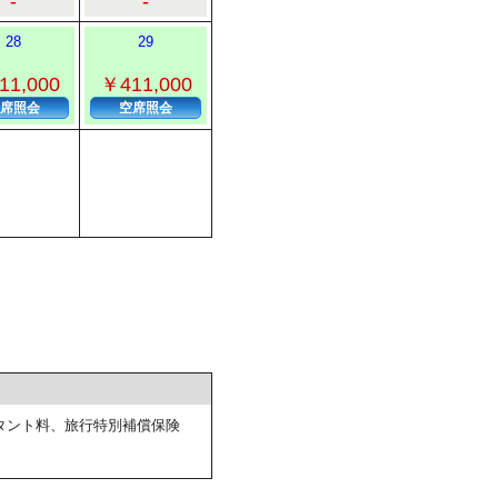
-
-
28
29
11,000
￥411,000
席照会
空席照会
タント料、旅行特別補償保険