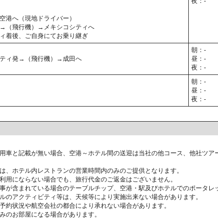
夜：-
空港へ（現地ドライバー）
→（飛行機）→メキシコシティへ
ィ着後、ご自身にてお乗り継ぎ
朝：-
ティ発→（飛行機）→成田へ
昼：-
夜：-
朝：-
昼：-
夜：-
用車と記載が無い場合、空港～ホテル間の送迎は当社の他コース、他社ツア
は、ホテル内レストランの営業時間内のみのご提供となります。
利用にならない場合でも、旅行代金のご返金はございません。
事が含まれている場合のテーブルチップ、空港・駅及びホテルでのポータレ
ルのアクティビティ等は、天候等により実施出来ない場合があります。
予約状況や航空会社の都合により承れない場合があります。
みのお部屋になる場合があります。