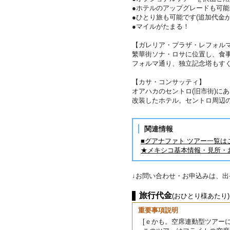
●ホテルのアップグレードも可能
●ひとり旅も可能です(追加代金が
●マイルがたまる！
【ガレリア・プラザ・レフォル
繁華街ソナ・ロサに位置し、食
フォルマ通り、独立記念塔もす
【カサ・コンサッティ】
オアハカのセントロ(旧市街)に
改装したホテル。セントロ周辺
関連情報
■グアナファト ツアー一覧は
★メキシコ基本情報・見所・
↓お問い合わせ・お申込みは、
旅行代金
(おひとり様あたり)
重要事項説明
[ｅかも。空席連動型ツアーに