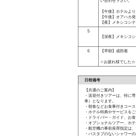
い合わせ下さい。
【午後】ホテルより
【午後】オアハカ発
【夜】メキシコシテ
5
【深夜】メキシコシ
6
【早朝】成田着
☆お疲れ様でした☆
日程備考
【共通のご案内】
・送迎付きツアーは、特に専
車）となります。
・朝食などお食事付きコース
・ホテル特典やサービスをご
・ドライバー・ガイド、お食
・オプショナルツアー、ホテ
・航空機の事前座席指定は、
・バスタブのないシャワーの