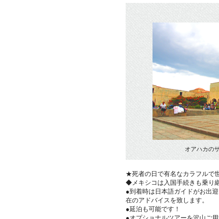
オアハカの
★死者の日で有名なカラフルで
◆メキシコは入国手続きも乗り
●到着時は日本語ガイドがお出
在のアドバイスを致します。
●延泊も可能です！
●オプショナルツアーを沢山ご