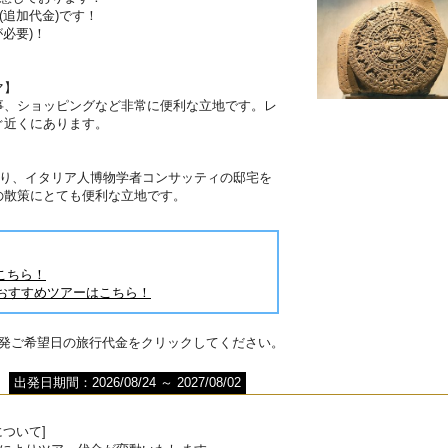
(追加代金)です！
必要)！
マ】
事、ショッピングなど非常に便利な立地です。レ
ぐ近くにあります。
あり、イタリア人博物学者コンサッティの邸宅を
の散策にとても便利な立地です。
こちら！
おすすめツアーはこちら！
出発ご希望日の旅行代金をクリックしてください。
出発日期間：2026/08/24 ～ 2027/08/02
ついて]