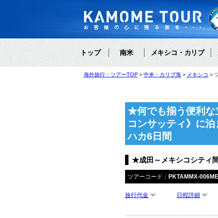
トップ
南米
メキシコ・カリブ
海外旅行・ツアーTOP
中米・カリブ海
メキシコ
★何でも揃う便利な
コンサッティ》に泊
ハカ6日間
★成田～メキシコシティ間
ツアーコード：
PKTAMMX-006M
旅行代金
日程詳細