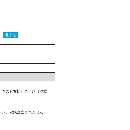
機中泊
ー等のお客様とご一緒（混載
ッジ、枕銭は含まれません。