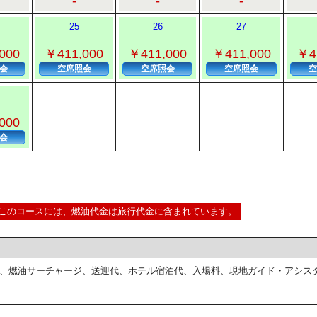
-
-
-
25
26
27
000
￥411,000
￥411,000
￥411,000
￥4
会
空席照会
空席照会
空席照会
空
000
会
このコースには、燃油代金は旅行代金に含まれています。
、燃油サーチャージ、送迎代、ホテル宿泊代、入場料、現地ガイド・アシス