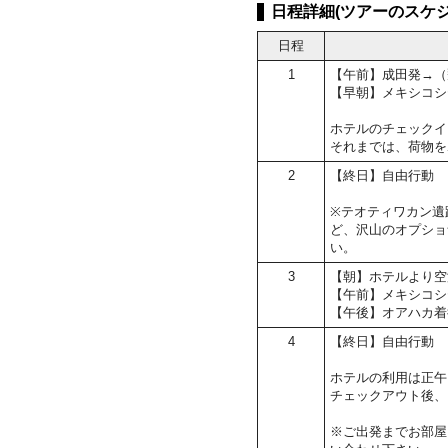
日程詳細(ツアーのスケジ
日程
1
【午前】成田発→（
【早朝】メキシコシ
ホテルのチェックイン
それまでは、荷物を
2
【終日】自由行動
※テオティワカン遺
ど、沢山のオプショ
い。
3
【朝】ホテルより空
【午前】メキシコシ
【午後】オアハカ着
4
【終日】自由行動
ホテルの利用は正午
チェックアウト後、
※ご出発までお部屋