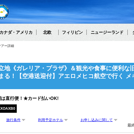
カナダ・アメリカ
北欧
フィリピン
ニュージーランド
ツアー詳細
立地《ガレリア・プラザ》＆観光や食事に便利な
まる！【空港送迎付】アエロメヒコ航空で行く メ
は直行便！★カード払いOK!
EXOAXB0
旅行条件
利用予定ホテル
お申し込みに関して
最終