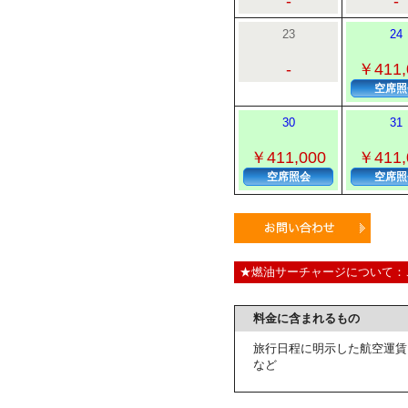
-
-
23
24
-
￥411,
空席照
30
31
￥411,000
￥411,
空席照会
空席照
★燃油サーチャージについて：
料金に含まれるもの
旅行日程に明示した航空運賃
など