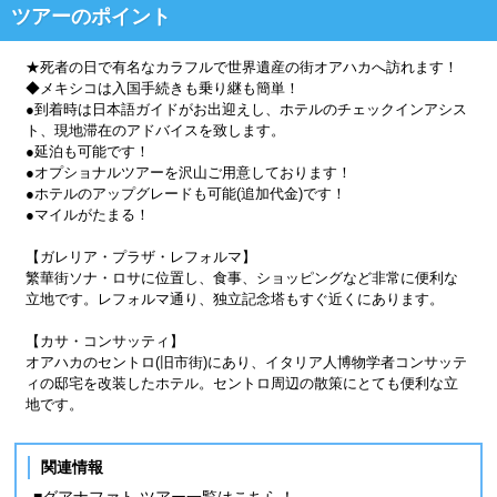
ツアーのポイント
★死者の日で有名なカラフルで世界遺産の街オアハカへ訪れます！
◆メキシコは入国手続きも乗り継も簡単！
●到着時は日本語ガイドがお出迎えし、ホテルのチェックインアシス
ト、現地滞在のアドバイスを致します。
●延泊も可能です！
●オプショナルツアーを沢山ご用意しております！
●ホテルのアップグレードも可能(追加代金)です！
●マイルがたまる！
【ガレリア・プラザ・レフォルマ】
繁華街ソナ・ロサに位置し、食事、ショッピングなど非常に便利な
立地です。レフォルマ通り、独立記念塔もすぐ近くにあります。
【カサ・コンサッティ】
オアハカのセントロ(旧市街)にあり、イタリア人博物学者コンサッテ
ィの邸宅を改装したホテル。セントロ周辺の散策にとても便利な立
地です。
関連情報
■グアナファト ツアー一覧はこちら！