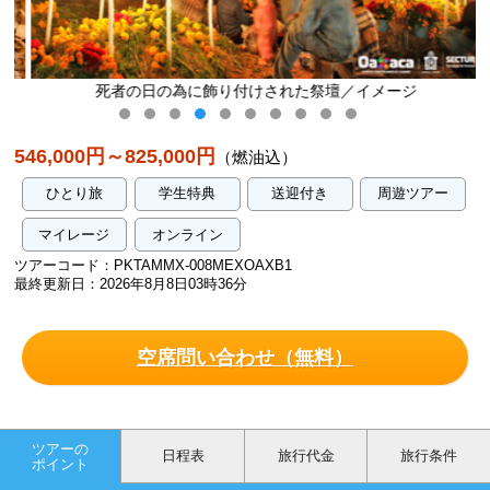
死者の日の為に飾り付けされた祭壇／イメージ
546,000円～825,000円
（燃油込）
ひとり旅
学生特典
送迎付き
周遊ツアー
マイレージ
オンライン
ツアーコード：PKTAMMX-008MEXOAXB1
最終更新日：2026年8月8日03時36分
空席問い合わせ（無料）
ツアーの
日程表
旅行代金
旅行条件
ポイント