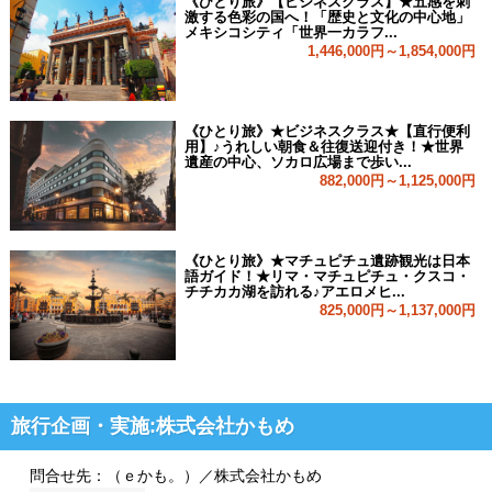
《ひとり旅》【ビジネスクラス】★五感を刺
激する色彩の国へ！「歴史と文化の中心地」
メキシコシティ「世界一カラフ...
1,446,000円～1,854,000円
《ひとり旅》★ビジネスクラス★【直行便利
用】♪うれしい朝食＆往復送迎付き！★世界
遺産の中心、ソカロ広場まで歩い...
882,000円～1,125,000円
《ひとり旅》★マチュピチュ遺跡観光は日本
語ガイド！★リマ・マチュピチュ・クスコ・
チチカカ湖を訪れる♪アエロメヒ...
825,000円～1,137,000円
旅行企画・実施:株式会社かもめ
問合せ先：（ｅかも。）／株式会社かもめ