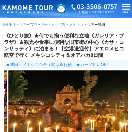
海外旅行・ツアーTOP
中米・カリブ海
メキシコ
ツアー詳細
《ひとり旅》★何でも揃う便利な立地《ガレリア・プ
ラザ》＆観光や食事に便利な旧市街の中心《カサ・コ
ンサッティ》に泊まる！【空港送迎付】アエロメヒコ
航空で行く メキシコシティ＆オアハカ8日間
★成田～メキシコシティ間は直行便！★カード払いOK!