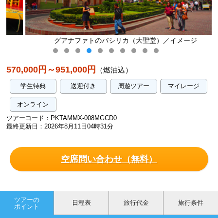
グアナファトのバシリカ（大聖堂）／イメージ
570,000円～951,000円
（燃油込）
学生特典
送迎付き
周遊ツアー
マイレージ
オンライン
ツアーコード：PKTAMMX-008MGCD0
最終更新日：2026年8月11日04時31分
空席問い合わせ（無料）
ツアーの
日程表
旅行代金
旅行条件
ポイント