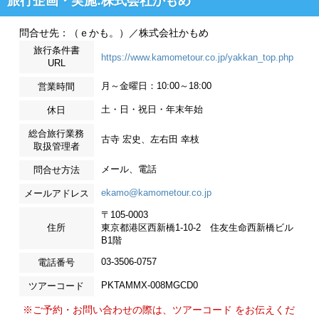
旅行企画・実施:株式会社かもめ
問合せ先：（ｅかも。）／株式会社かもめ
旅行条件書
https://www.kamometour.co.jp/yakkan_top.php
URL
月～金曜日：10:00～18:00
営業時間
土・日・祝日・年末年始
休日
総合旅行業務
古寺 宏史、左右田 幸枝
取扱管理者
メール、電話
問合せ方法
ekamo@kamometour.co.jp
メールアドレス
〒105-0003
住所
東京都港区西新橋1-10-2 住友生命西新橋ビル
B1階
03-3506-0757
電話番号
PKTAMMX-008MGCD0
ツアーコード
※ご予約・お問い合わせの際は、ツアーコード をお伝えくだ