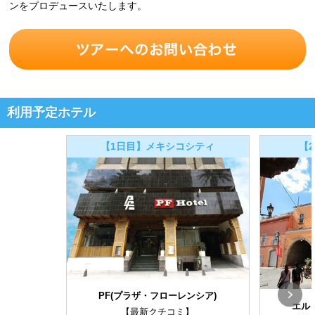
ンをプロデュースいたします。
利用予定ホテル
【1日目】メキシコシティ
【
PF(プラザ・フローレンシア)
エル
【最新クチコミ】