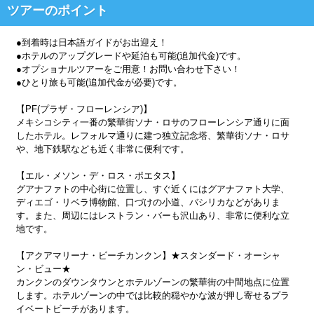
ツアーのポイント
●到着時は日本語ガイドがお出迎え！
●ホテルのアップグレードや延泊も可能(追加代金)です。
●オプショナルツアーをご用意！お問い合わせ下さい！
●ひとり旅も可能(追加代金が必要)です。
【PF(プラザ・フローレンシア)】
メキシコシティ一番の繁華街ソナ・ロサのフローレンシア通りに面
したホテル。レフォルマ通りに建つ独立記念塔、繁華街ソナ・ロサ
や、地下鉄駅なども近く非常に便利です。
【エル・メソン・デ・ロス・ポエタス】
グアナファトの中心街に位置し、すぐ近くにはグアナファト大学、
ディエゴ・リベラ博物館、口づけの小道、バシリカなどがありま
す。また、周辺にはレストラン・バーも沢山あり、非常に便利な立
地です。
【アクアマリーナ・ビーチカンクン】★スタンダード・オーシャ
ン・ビュー★
カンクンのダウンタウンとホテルゾーンの繁華街の中間地点に位置
します。ホテルゾーンの中では比較的穏やかな波が押し寄せるプラ
イベートビーチがあります。