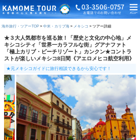
海外旅行・ツアーTOP
中米・カリブ海
メキシコ
ツアー詳細
★３大人気都市を巡る旅！「歴史と文化の中心地」メ
キシコシティ「世界一カラフルな街」グアナファト
「極上カリブ・ビーチリゾート」カンクン★コントラ
ストが楽しいメキシコ8日間《アエロメヒコ航空利用》
★元メキシコガイドに旅行相談できるから安心です！