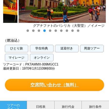
グアナファトのバシリカ（大聖堂）／イメージ
（燃油込）
ひとり旅
学生特典
送迎付き
周遊ツアー
マイレージ
オンライン
ツアーコード：PKTAMMX-009MGCC1
最終更新日：1970年1月1日09時00分
空席問い合わせ（無料）
ツアーの
日程表
旅行代金
旅行条件
ポイント