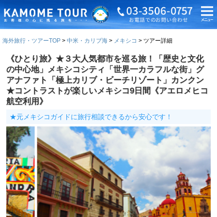
海外旅行・ツアーTOP
中米・カリブ海
メキシコ
ツアー詳細
《ひとり旅》★３大人気都市を巡る旅！「歴史と文化
の中心地」メキシコシティ「世界一カラフルな街」グ
アナファト「極上カリブ・ビーチリゾート」カンクン
★コントラストが楽しいメキシコ9日間《アエロメヒコ
航空利用》
★元メキシコガイドに旅行相談できるから安心です！