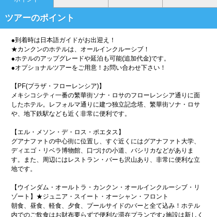
ツアーのポイント
●到着時は日本語ガイドがお出迎え！
★カンクンのホテルは、オールインクルーシブ！
●ホテルのアップグレードや延泊も可能(追加代金)です。
●オプショナルツアーをご用意！お問い合わせ下さい！
【PF(プラザ・フローレンシア)】
メキシコシティ一番の繁華街ソナ・ロサのフローレンシア通りに面
したホテル。レフォルマ通りに建つ独立記念塔、繁華街ソナ・ロサ
や、地下鉄駅なども近く非常に便利です。
【エル・メソン・デ・ロス・ポエタス】
グアナファトの中心街に位置し、すぐ近くにはグアナファト大学、
ディエゴ・リベラ博物館、口づけの小道、バシリカなどがありま
す。また、周辺にはレストラン・バーも沢山あり、非常に便利な立
地です。
【ウインダム・オールトラ・カンクン・オールインクルーシブ・リ
ゾート】★ジュニア・スイート・オーシャン・フロント
朝食、昼食、軽食、夕食、プールサイドのバーと全て込み！ホテル
内でのご飲食はお財布要らずで便利な滞在プランです♪施設は新しく