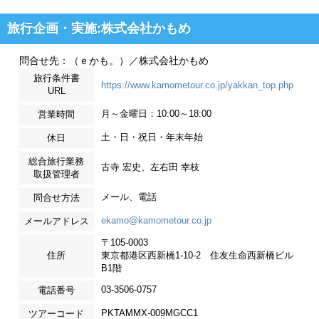
旅行企画・実施:株式会社かもめ
問合せ先：（ｅかも。）／株式会社かもめ
旅行条件書
https://www.kamometour.co.jp/yakkan_top.php
URL
月～金曜日：10:00～18:00
営業時間
土・日・祝日・年末年始
休日
総合旅行業務
古寺 宏史、左右田 幸枝
取扱管理者
メール、電話
問合せ方法
ekamo@kamometour.co.jp
メールアドレス
〒105-0003
住所
東京都港区西新橋1-10-2 住友生命西新橋ビル
B1階
03-3506-0757
電話番号
PKTAMMX-009MGCC1
ツアーコード