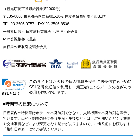
（観光庁長官登録旅行業第1009号）
〒105-0003 東京都港区西新橋1-10-2 住友生命西新橋ビルB1階
TEL 03-3506-0757 FAX 03-3506-8536
一般社団法人 日本旅行業協会（JATA）正会員
IATA公認旅客代理店
旅行業公正取引協議会会員
このサイトはお客様の個人情報を安全に送受信するために
SSL暗号化通信を利用し、第三者によるデータの改ざんや
盗用を防いでいます。
SSLとは？
■時間帯の目安について
日程表内の時間帯はホテルの出発時刻ではなく、交通機関の出発時刻を表示し
ています。出発・到着の時間帯（午前・午後など）は、ご利用いただく交通便
や交通事情などにより変更となる場合がありますので、ご出発前にお渡しする
「旅行日程表」にてご確認ください。