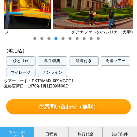
グアナファトのバシリカ（大聖堂）／イメージ
（燃油込）
ひとり旅
学生特典
送迎付き
周遊ツアー
マイレージ
オンライン
ツアーコード：PKTAMMX-009MGCC1
最終更新日：1970年1月1日09時00分
空席問い合わせ（無料）
ツアーの
日程表
旅行代金
旅行条件
ポイント