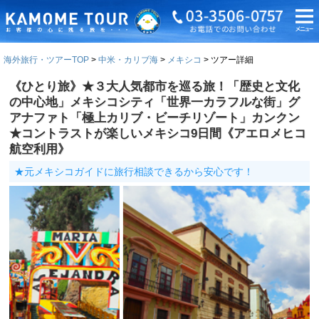
海外旅行・ツアーTOP
中米・カリブ海
メキシコ
ツアー詳細
《ひとり旅》★３大人気都市を巡る旅！「歴史と文化
の中心地」メキシコシティ「世界一カラフルな街」グ
アナファト「極上カリブ・ビーチリゾート」カンクン
★コントラストが楽しいメキシコ9日間《アエロメヒコ
航空利用》
★元メキシコガイドに旅行相談できるから安心です！