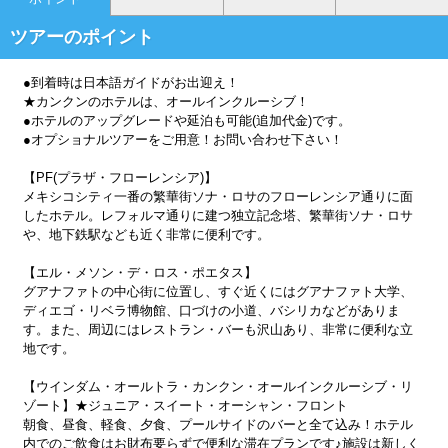
ツアーのポイント
●到着時は日本語ガイドがお出迎え！
★カンクンのホテルは、オールインクルーシブ！
●ホテルのアップグレードや延泊も可能(追加代金)です。
●オプショナルツアーをご用意！お問い合わせ下さい！
【PF(プラザ・フローレンシア)】
メキシコシティ一番の繁華街ソナ・ロサのフローレンシア通りに面
したホテル。レフォルマ通りに建つ独立記念塔、繁華街ソナ・ロサ
や、地下鉄駅なども近く非常に便利です。
【エル・メソン・デ・ロス・ポエタス】
グアナファトの中心街に位置し、すぐ近くにはグアナファト大学、
ディエゴ・リベラ博物館、口づけの小道、バシリカなどがありま
す。また、周辺にはレストラン・バーも沢山あり、非常に便利な立
地です。
【ウインダム・オールトラ・カンクン・オールインクルーシブ・リ
ゾート】★ジュニア・スイート・オーシャン・フロント
朝食、昼食、軽食、夕食、プールサイドのバーと全て込み！ホテル
内でのご飲食はお財布要らずで便利な滞在プランです♪施設は新しく