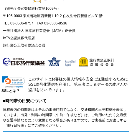
（観光庁長官登録旅行業第1009号）
〒105-0003 東京都港区西新橋1-10-2 住友生命西新橋ビルB1階
TEL 03-3506-0757 FAX 03-3506-8536
一般社団法人 日本旅行業協会（JATA）正会員
IATA公認旅客代理店
旅行業公正取引協議会会員
このサイトはお客様の個人情報を安全に送受信するために
SSL暗号化通信を利用し、第三者によるデータの改ざんや
盗用を防いでいます。
SSLとは？
■時間帯の目安について
日程表内の時間帯はホテルの出発時刻ではなく、交通機関の出発時刻を表示し
ています。出発・到着の時間帯（午前・午後など）は、ご利用いただく交通便
や交通事情などにより変更となる場合がありますので、ご出発前にお渡しする
「旅行日程表」にてご確認ください。