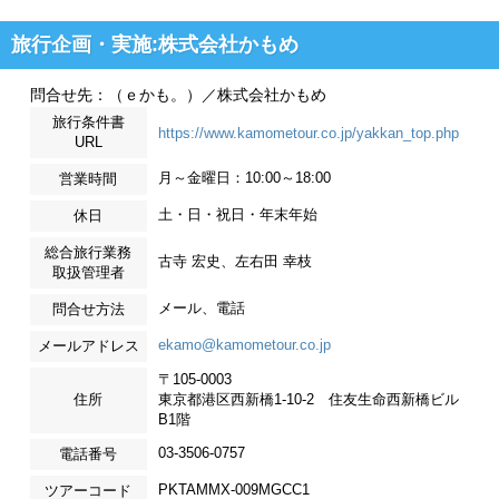
旅行企画・実施:株式会社かもめ
問合せ先：（ｅかも。）／株式会社かもめ
旅行条件書
https://www.kamometour.co.jp/yakkan_top.php
URL
月～金曜日：10:00～18:00
営業時間
土・日・祝日・年末年始
休日
総合旅行業務
古寺 宏史、左右田 幸枝
取扱管理者
メール、電話
問合せ方法
ekamo@kamometour.co.jp
メールアドレス
〒105-0003
住所
東京都港区西新橋1-10-2 住友生命西新橋ビル
B1階
03-3506-0757
電話番号
PKTAMMX-009MGCC1
ツアーコード