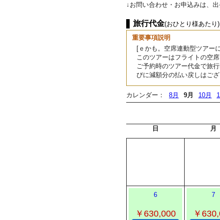
↓お問い合わせ・お申込みは、
旅行代金
(おひとり様あたり)
重要事項説明
[ｅかも。空席連動型ツアーに
このツアーはフライトの空席
ご予約時のツアー代金で旅行
びに減額分の払い戻しはござ
カレンダー：
8月
9月
10月
日
月
6
7
￥630,000
￥630,