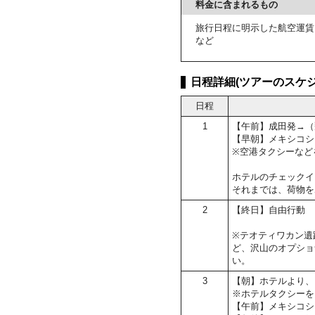
料金に含まれるもの
旅行日程に明示した航空運賃
など
日程詳細(ツアーのスケジ
日程
1
【午前】成田発→（
【早朝】メキシコシ
※空港タクシーなど
ホテルのチェックイン
それまでは、荷物を
2
【終日】自由行動
※テオティワカン遺
ど、沢山のオプショ
い。
3
【朝】ホテルより、
※ホテルタクシーを
【午前】メキシコシ