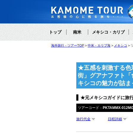
トップ
南米
メキシコ・カリブ
海外旅行・ツアーTOP
中米・カリブ海
メキシコ
★五感を刺激する色
街」グアナファト「
キシコの魅力が詰ま
★元メキシコガイドに旅
ツアーコード：
PKTAMMX-012M
旅行代金
日程詳細