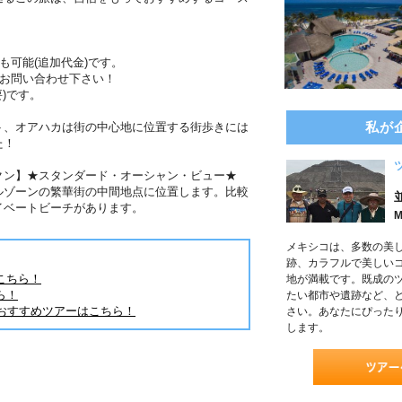
も可能(追加代金)です。
！お問い合わせ下さい！
)です。
私が
ト、オアハカは街の中心地に位置する街歩きには
た！
クン】★スタンダード・オーシャン・ビュー★
ルゾーンの繁華街の中間地点に位置します。比較
イベートビーチがあります。
M
メキシコは、多数の美
跡、カラフルで美しい
こちら！
地が満載です。既成の
ら！
たい都市や遺跡など、
おすすめツアーはこちら！
さい。あなたにぴった
します。