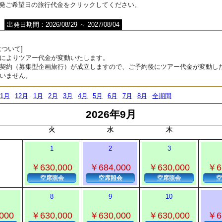
出発ご希望日の旅行代金をクリックしてください。
出発日期間：2026/08/29 ～ 2027/08/04
ついて]
によりツアー代金が変動いたします。
契約（募集型企画旅行）が成立しますので、ご予約後にツアー代金が変動し
いません。
11月
12月
1月
2月
3月
4月
5月
6月
7月
8月
全期間
2026年9月
火
水
木
1
2
3
￥630,000
￥684,000
￥630,000
￥6
空席照会
空席照会
空席照会
空
8
9
10
000
￥630,000
￥630,000
￥630,000
￥6