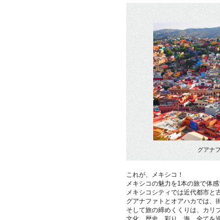
グアナ
これが、メキシコ！
メキシコの魅力を1本の旅で体感
メキシコシティでは近代都市と
グアナファトとオアハカでは、
そして旅の締めくくりは、カリ
文化、歴史、彩り、海、全てを