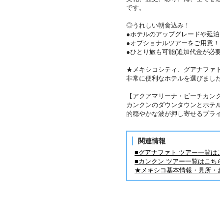
です。
◎うれしい朝食込み！
●ホテルのアップグレードや延泊
●オプショナルツアーをご用意
●ひとり旅も可能(追加代金が必要
★メキシコシティ、グアナファ
非常に便利なホテルを選びまし
【アクアマリーナ・ビーチカン
カンクンのダウンタウンとホテ
的穏やかな波が押し寄せるプラ
関連情報
■グアナファト ツアー一覧は
■カンクン ツアー一覧はこち
★メキシコ基本情報・見所・