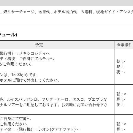
、燃油サーチャージ、送迎代、ホテル宿泊代、入場料、現地ガイド・アシス
ュール)
予定
食事条件
飛行機）→メキシコシティへ
ティ着後、ご自身にてホテルへ
朝：-
をご利用ください。
昼：-
夜：-
は、15:00からです。
ホテルに預けて外出してください。
朝：○
跡、ルイスバラガン邸、フリダ・カーロ、タスコ、プエブラな
昼：-
ナルツアーをご用意しております。お気軽にお問い合わせ下さ
夜：-
ご自身にて空港へ
ご利用ください
朝：○
ティ発→（飛行機）→レオン(グアナファト)へ
昼：-