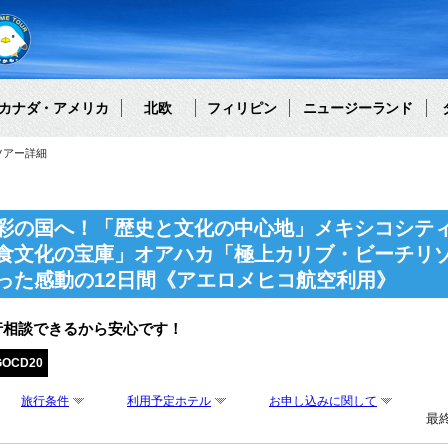
カナダ・アメリカ
北欧
フィリピン
ニュージーランド
ツアー詳細
彩の国へ！「歴史と文化の中心地」メキシコシテ
食文化の宝庫」オアハカ「極上カリブ・ビーチリ
った感動の12日間《アエロメヒコ航空利用》
行相談できるから安心です！
GOCD20
旅行条件
利用予定ホテル
お申し込みに関して
最終