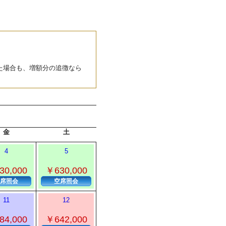
た場合も、増額分の追徴なら
金
土
4
5
30,000
￥630,000
席照会
空席照会
11
12
84,000
￥642,000