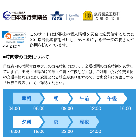
このサイトはお客様の個人情報を安全に送受信するために
SSL暗号化通信を利用し、第三者によるデータの改ざんや
盗用を防いでいます。
SSLとは？
■時間帯の目安について
日程表内の時間帯はホテルの出発時刻ではなく、交通機関の出発時刻を表示し
ています。出発・到着の時間帯（午前・午後など）は、ご利用いただく交通便
や交通事情などにより変更となる場合がありますので、ご出発前にお渡しする
「旅行日程表」にてご確認ください。