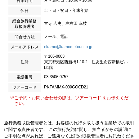
月～金曜日：10:00～18:00
営業時間
土・日・祝日・年末年始
休日
総合旅行業務
古寺 宏史、左右田 幸枝
取扱管理者
メール、電話
問合せ方法
ekamo@kamometour.co.jp
メールアドレス
〒105-0003
住所
東京都港区西新橋1-10-2 住友生命西新橋ビル
B1階
03-3506-0757
電話番号
PKTAMMX-009GOCD21
ツアーコード
※ご予約・お問い合わせの際は、ツアーコード をお伝えくだ
さい。
旅行業務取扱管理者とは、お客様の旅行を取り扱う営業所での取引
に関する責任者です。 この旅行契約に関し、担当者からの説明に
ご不明な点があれば、ご遠慮なく上記の取扱管理者にお訊ねくださ