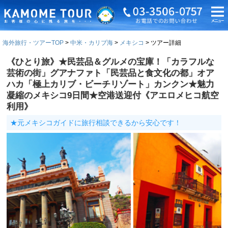
海外旅行・ツアーTOP
中米・カリブ海
メキシコ
ツアー詳細
《ひとり旅》★民芸品＆グルメの宝庫！「カラフルな
芸術の街」グアナファト「民芸品と食文化の都」オア
ハカ「極上カリブ・ビーチリゾート」カンクン★魅力
凝縮のメキシコ9日間★空港送迎付《アエロメヒコ航空
利用》
★元メキシコガイドに旅行相談できるから安心です！