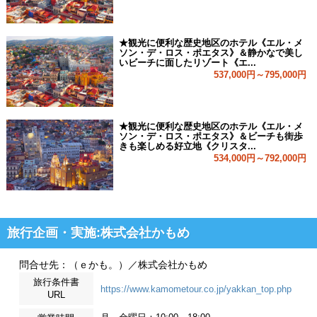
★観光に便利な歴史地区のホテル《エル・メ
ソン・デ・ロス・ポエタス》＆静かなで美し
いビーチに面したリゾート《エ...
537,000円～795,000円
★観光に便利な歴史地区のホテル《エル・メ
ソン・デ・ロス・ポエタス》＆ビーチも街歩
きも楽しめる好立地《クリスタ...
534,000円～792,000円
旅行企画・実施:株式会社かもめ
問合せ先：（ｅかも。）／株式会社かもめ
旅行条件書
https://www.kamometour.co.jp/yakkan_top.php
URL