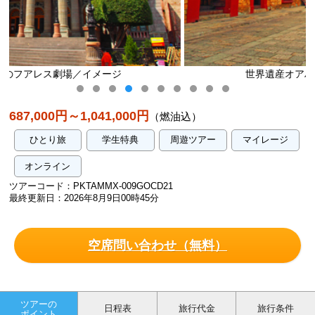
世界遺産オアハカの街並み／イメージ
687,000円～1,041,000円
（燃油込）
ひとり旅
学生特典
周遊ツアー
マイレージ
オンライン
ツアーコード：PKTAMMX-009GOCD21
最終更新日：2026年8月9日00時45分
空席問い合わせ（無料）
ツアーの
日程表
旅行代金
旅行条件
ポイント