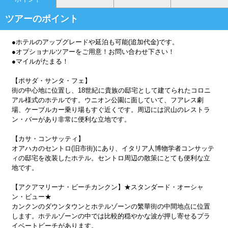
ツアーのポイント
●ホテルのアップグレードや延泊も可能(追加代金)です。
●オプショナルツアーをご用意！お問い合わせ下さい！
●マイルがたまる！
【ポサダ・サンタ・フェ】
街の中心地に位置し、18世紀に貴族の邸宅として建てられたコロニ
アル様式のホテルです。ウニオン公園に面していて、フアレス劇
場、ケーブルカー乗り場もすぐ近くです。周辺には沢山のレストラ
ン・バーがあり非常に便利な立地です。
【カサ・コンサッティ】
オアハカのセントロ(旧市街)にあり、イタリア人博物学者コンサッテ
ィの邸宅を改装したホテル。セントロ周辺の散策にとても便利な立
地です。
【アクアマリーナ・ビーチカンクン】★スタンダード・オーシャ
ン・ビュー★
カンクンのダウンタウンとホテルゾーンの繁華街の中間地点に位置
します。ホテルゾーンの中では比較的穏やかな波が押し寄せるプラ
イベートビーチがあります。