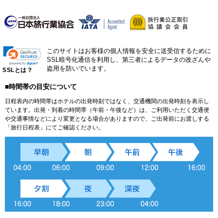
このサイトはお客様の個人情報を安全に送受信するために
SSL暗号化通信を利用し、第三者によるデータの改ざんや
盗用を防いでいます。
SSLとは？
■時間帯の目安について
日程表内の時間帯はホテルの出発時刻ではなく、交通機関の出発時刻を表示し
ています。出発・到着の時間帯（午前・午後など）は、ご利用いただく交通便
や交通事情などにより変更となる場合がありますので、ご出発前にお渡しする
「旅行日程表」にてご確認ください。