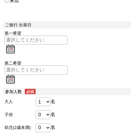
来店
ご旅行 出発日
第一希望
第二希望
参加人数
名
大人
名
子供
名
幼児(2歳未満)