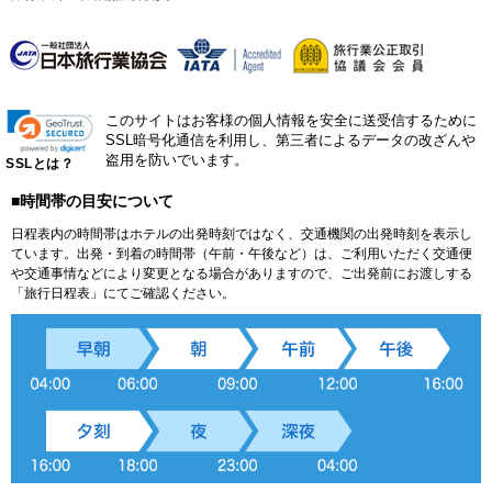
このサイトはお客様の個人情報を安全に送受信するために
SSL暗号化通信を利用し、第三者によるデータの改ざんや
盗用を防いでいます。
SSLとは？
■時間帯の目安について
日程表内の時間帯はホテルの出発時刻ではなく、交通機関の出発時刻を表示し
ています。出発・到着の時間帯（午前・午後など）は、ご利用いただく交通便
や交通事情などにより変更となる場合がありますので、ご出発前にお渡しする
「旅行日程表」にてご確認ください。