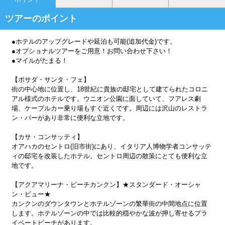
ツアーのポイント
●ホテルのアップグレードや延泊も可能(追加代金)です。
●オプショナルツアーをご用意！お問い合わせ下さい！
●マイルがたまる！
【ポサダ・サンタ・フェ】
街の中心地に位置し、18世紀に貴族の邸宅として建てられたコロニ
アル様式のホテルです。ウニオン公園に面していて、フアレス劇
場、ケーブルカー乗り場もすぐ近くです。周辺には沢山のレストラ
ン・バーがあり非常に便利な立地です。
【カサ・コンサッティ】
オアハカのセントロ(旧市街)にあり、イタリア人博物学者コンサッテ
ィの邸宅を改装したホテル。セントロ周辺の散策にとても便利な立
地です。
【アクアマリーナ・ビーチカンクン】★スタンダード・オーシャ
ン・ビュー★
カンクンのダウンタウンとホテルゾーンの繁華街の中間地点に位置
します。ホテルゾーンの中では比較的穏やかな波が押し寄せるプラ
イベートビーチがあります。