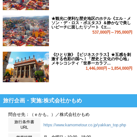
★観光に便利な歴史地区のホテル《エル・メ
ソン・デ・ロス・ポエタス》＆静かなで美し
いビーチに面したリゾート《エ...
537,000円～795,000円
《ひとり旅》【ビジネスクラス】★五感を刺
激する色彩の国へ！「歴史と文化の中心地」
メキシコシティ「世界一カラフ...
1,446,000円～1,854,000円
旅行企画・実施:株式会社かもめ
問合せ先：（ｅかも。）／株式会社かもめ
旅行条件書
https://www.kamometour.co.jp/yakkan_top.php
URL