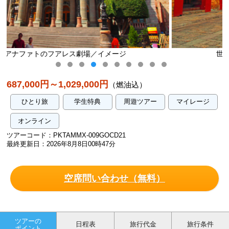
世界遺産オアハカの街並み／イメージ
687,000円～1,029,000円
（燃油込）
ひとり旅
学生特典
周遊ツアー
マイレージ
オンライン
ツアーコード：PKTAMMX-009GOCD21
最終更新日：2026年8月8日00時47分
空席問い合わせ（無料）
ツアーの
日程表
旅行代金
旅行条件
ポイント