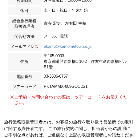
月～金曜日：10:00～18:00
営業時間
土・日・祝日・年末年始
休日
総合旅行業務
古寺 宏史、左右田 幸枝
取扱管理者
メール、電話
問合せ方法
ekamo@kamometour.co.jp
メールアドレス
〒105-0003
住所
東京都港区西新橋1-10-2 住友生命西新橋ビル
B1階
03-3506-0757
電話番号
PKTAMMX-009GOCD21
ツアーコード
※ご予約・お問い合わせの際は、ツアーコード をお伝えくだ
さい。
旅行業務取扱管理者とは、お客様の旅行を取り扱う営業所での取引
に関する責任者です。 この旅行契約に関し、担当者からの説明に
ご不明な点があれば、ご遠慮なく上記の取扱管理者にお訊ねくださ