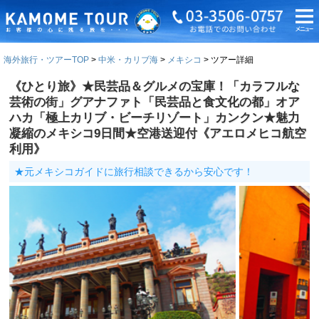
海外旅行・ツアーTOP
中米・カリブ海
メキシコ
ツアー詳細
《ひとり旅》★民芸品＆グルメの宝庫！「カラフルな
芸術の街」グアナファト「民芸品と食文化の都」オア
ハカ「極上カリブ・ビーチリゾート」カンクン★魅力
凝縮のメキシコ9日間★空港送迎付《アエロメヒコ航空
利用》
★元メキシコガイドに旅行相談できるから安心です！