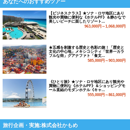
あなたへのおすすめツアー
【ビジネスクラス】★ソナ・ロサ地区にあり
観光や買物に便利な《ホテルPF》＆静かなで
美しいビーチに面したリゾート...
963,000円～1,068,000円
★五感を刺激する歴史と色彩の旅！「歴史と
文化の中心地」メキシコシティ「世界一カラ
フルな街」グアナファト「食文...
585,000円～903,000円
《ひとり旅》★ソナ・ロサ地区にあり観光や
買物に便利な《ホテルPF》＆ショッピングモ
ール直結のモダンホテル《キャ...
555,000円～861,000円
旅行企画・実施:株式会社かもめ