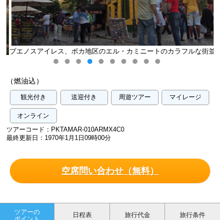
ブエノスアイレス、ボカ地区のエル・カミニートのカラフルな街並
み／イメージ
（燃油込）
観光付き
送迎付き
周遊ツアー
マイレージ
オンライン
ツアーコード：PKTAMAR-010ARMX4C0
最終更新日：1970年1月1日09時00分
空席問い合わせ（無料）
ツアーの
日程表
旅行代金
旅行条件
ポイント