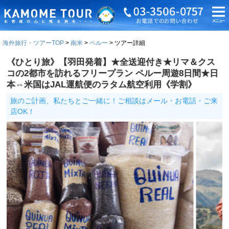
海外旅行・ツアーTOP
南米
ペルー
ツアー詳細
《ひとり旅》【羽田発着】★全送迎付き★リマ＆クス
コの2都市を訪れるフリープラン ペルー周遊8日間★日
本⇔米国はJAL運航便のラタム航空利用《学割》
旅のご計画、私たちとご一緒に！ご相談はメール・お電話・ご来
店OK！