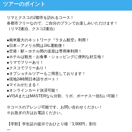
ツアーのポイント
リマとクスコの2都市を訪れるコース！
各都市フリーなので、ご自分のプランでお楽しみいただけます！
（リマ2連泊、クスコ2連泊）
●南米最大のネットワーク『ラタム航空』利用！
●日本⇔アメリカ間はJAL運航便！
●空港・駅～ホテル間の送迎は専用車利用！
●ホテルは観光・お食事・ショッピングに便利な好立地！
●リマでフリーあり！
●クスコでフリーあり！
●オプショナルツアーもご用意しております！
●現地24時間日本語サポート！
●マイルがたまる！
●オンラインカード決済可能！
●VISAまたはMASTERなら分割、リボ、ボーナス一括払い可能！
※コースのアレンジ可能です。お問い合わせください！
※お急ぎの方はお電話ください。
【学割】学生証の提示でおひとり様「3,000円」割引
---