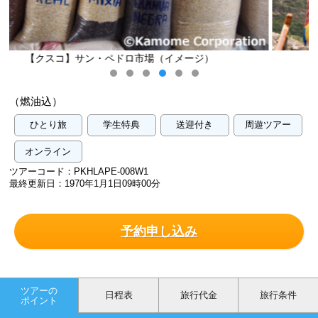
ジ）
【ペルー】カラフルな民族衣装（イメージ
（燃油込）
ひとり旅
学生特典
送迎付き
周遊ツアー
オンライン
ツアーコード：PKHLAPE-008W1
最終更新日：1970年1月1日09時00分
予約申し込み
ツアーの
日程表
旅行代金
旅行条件
ポイント