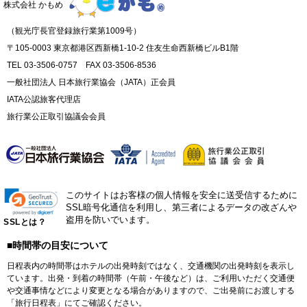
株式会社 かもめ
（観光庁長官登録旅行業第1009号）
〒105-0003 東京都港区西新橋1-10-2 住友生命西新橋ビルB1階
TEL 03-3506-0757 FAX 03-3506-8536
一般社団法人 日本旅行業協会（JATA）正会員
IATA公認旅客代理店
旅行業公正取引協議会会員
このサイトはお客様の個人情報を安全に送受信するために
SSL暗号化通信を利用し、第三者によるデータの改ざんや
盗用を防いでいます。
SSLとは？
■時間帯の目安について
日程表内の時間帯はホテルの出発時刻ではなく、交通機関の出発時刻を表示し
ています。出発・到着の時間帯（午前・午後など）は、ご利用いただく交通便
や交通事情などにより変更となる場合がありますので、ご出発前にお渡しする
「旅行日程表」にてご確認ください。