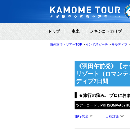
トップ
南米
メキシコ・カリブ
海外旅行・ツアーTOP
インド洋ビーチ
モルディブ
《羽田午前発》【オ
リゾート（ロマンテ
ディブ7日間
★旅行の悩み、プロにお
ツアーコード：
PKHSQMV-A07H
旅行代金
日程詳細