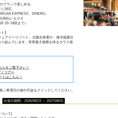
分のプランで楽しめる
ドに対応
RICAN EXPRESS、DINERS）
は分割払いもＯＫ
･18･20･24回まで）
ート】
ジュアリーリゾート。太陽光発電や、海洋保護活
取り組んでいます。世界最大規模を誇るガラス張
！
ちらをご覧下さい！
ブ！ツアー
ートはこちら！
出発ご希望日の旅行代金をクリックしてください。
出発日期間：2026/08/23 ～ 2027/08/01
ついて]