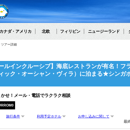
カナダ・アメリカ
北欧
フィリピン
ニュージーランド
ツアー詳細
ールインクルーシブ】海底レストランが有名！フ
ィック・オーシャン・ヴィラ）に泊まる★シンガ
まかせ！メール・電話でラクラク相談
URROM0
旅行条件
利用予定ホテル
お申し込みに関して
最終