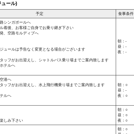
ュール)
予定
食事条件
路シンガポールへ
ル着後、お客様ご自身でお乗り継ぎ下さい
発、空路モルディブへ
朝：-
昼：-
ジュールは予告なく変更となる場合がございます
夜：-
タッフがお出迎えし、シャトルバス乗り場までご案内致します
ホテルへ
空港へ
タッフがお出迎えし、水上飛行機乗り場までご案内致します
朝：○
昼：-
テルへ
夜：○
朝：○
昼：○
楽しみ下さい
夜：○
朝：○