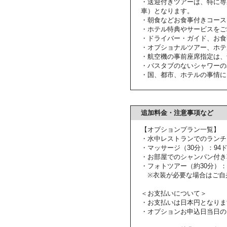
・送迎付きツアーは、特に専
車）となります。
・朝食などお食事付きコース
・ホテル特典やサービスをご
・ドライバー・ガイド、お食
・オプショナルツアー、ホテ
・航空機の事前座席指定は、
・バスタブのないシャワーの
・国、都市、ホテルの事情に
追加料金・注意事項など
【オプションプラン一覧】
・水中レストランでのランチ：
・マッサージ（30分）：94
・お部屋でのシャンパン付き朝
・フォトツアー（約30分）：
※衣装が必要な場合はご自
＜お支払いについて＞
・お支払いは日本円となりま
・オプションお申込日当日の