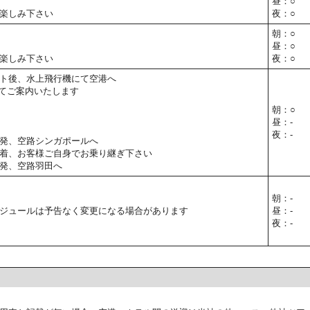
昼：○
楽しみ下さい
夜：○
朝：○
昼：○
楽しみ下さい
夜：○
ト後、水上飛行機にて空港へ
てご案内いたします
朝：○
昼：-
夜：-
発、空路シンガポールへ
着、お客様ご自身でお乗り継ぎ下さい
発、空路羽田へ
朝：-
ジュールは予告なく変更になる場合があります
昼：-
夜：-