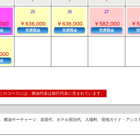
-
-
-
25
26
27
000
￥636,000
￥636,000
￥582,000
￥5
会
空席照会
空席照会
空席照会
空
000
会
このコースには、燃油代金は旅行代金に含まれています。
、燃油サーチャージ、送迎代、ホテル宿泊代、入場料、現地ガイド・アシス