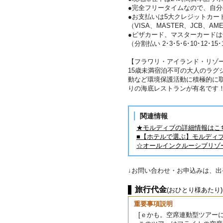
●完全フリータイムなので、自
●お支払いは5大クレジットカー
（VISA、MASTER、JCB、AME
●ビザカード、マスターカード
（分割払い 2･3･5･6･10･12･15
【フラワリ・アイランド・リゾ
15歳未満宿泊不可の大人のラグ
動など環境保護活動に積極的に
りの海底レストランが有名です
関連情報
★モルディブの詳細情報はこ
■【ホテルで選ぶ】モルディ
☆オールインクルーシブリゾ
↓お問い合わせ・お申込みは、
旅行代金
(おひとり様あたり)
重要事項説明
[ｅかも。空席連動型ツアーに