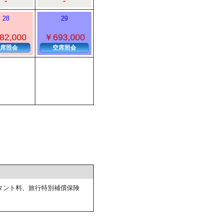
-
-
28
29
82,000
￥693,000
席照会
空席照会
タント料、旅行特別補償保険