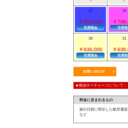
-
-
23
24
￥855,000
￥798,
空席照会
空席照
30
31
￥636,000
￥636,
空席照会
空席照
★燃油サーチャージについて：
料金に含まれるもの
旅行日程に明示した航空運賃
など