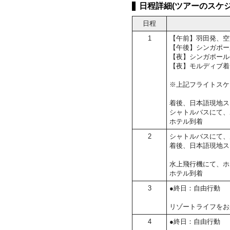
日程詳細(ツアーのスケジ
日程
1
【午前】羽田発、空
【午後】シンガポー
【夜】シンガポール
【夜】モルディブ着
※上記フライトスケ
着後、日本語現地ス
シャトルバスにて、
ホテル到着
2
シャトルバスにて、
着後、日本語現地ス
水上飛行機にて、ホ
ホテル到着
3
●終日：自由行動
リゾートライフをお
4
●終日：自由行動