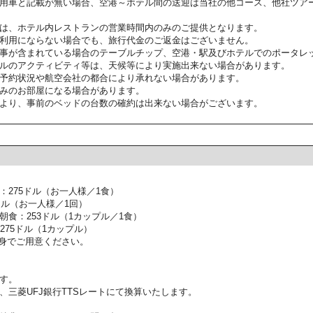
用車と記載が無い場合、空港～ホテル間の送迎は当社の他コース、他社ツア
は、ホテル内レストランの営業時間内のみのご提供となります。
利用にならない場合でも、旅行代金のご返金はございません。
事が含まれている場合のテーブルチップ、空港・駅及びホテルでのポータレ
ルのアクティビティ等は、天候等により実施出来ない場合があります。
予約状況や航空会社の都合により承れない場合があります。
みのお部屋になる場合があります。
より、事前のベッドの台数の確約は出来ない場合がございます。
275ドル（お一人様／1食）
ドル（お一人様／1回）
食：253ドル（1カップル／1食）
275ドル（1カップル）
身でご用意ください。
す。
、三菱UFJ銀行TTSレートにて換算いたします。