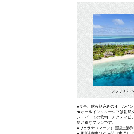
フラワリ・ア
●食事、飲み物込みのオールイ
★オールインクルーシブは朝昼夕
ン・バーでの飲物、アクティビ
変お得なプランです。
●ヴェラナ（マーレ）国際空港
●現地滞在中は24時間日本語サ