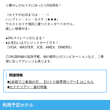
☆癒やしのセドナにゆったり6泊滞在！
《セドナのお泊まりは・・・》
ハンプトン・イン・セドナ（★★★）
ウエストセドナ地区に建つスタンダードホテル。
嬉しい朝食付き♪
●JALマイレージがたまる！
●お支払いはクレジットカードＯＫ！
（VISA、MASTER、JCB、AMEX、DINERS）
◎JAL国内線の追加手配、他の都市とのコンビネーションなど、ご希
望に沿ってアレンジも承ります。
関連情報
■1名様でご参加の方、【ひとり旅専用ツアー】はこちら
■セドナツアー・旅行特集
利用予定ホテル