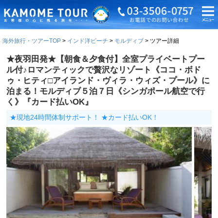
海外旅行・ツアーTOP
インド洋ビーチ
モルディブ
ツアー詳細
★夜羽田発★【朝食＆夕食付】全室プライベートプー
ル付♪ロマンティックで贅沢なリゾート《ココ・ボド
ゥ・ヒティ□アイランド・ヴィラ・ウィズ・プール》に
泊まる！モルディブ５泊７日《シンガポール航空で行
く》『カード払いOK』
★現地24時間体制サポート！ ★カード払いOK！