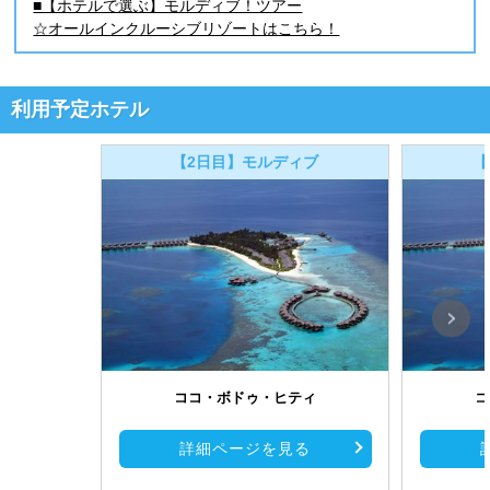
■【ホテルで選ぶ】モルディブ！ツアー
☆オールインクルーシブリゾートはこちら！
利用予定ホテル
【2日目】モルディブ
【
ココ・ボドゥ・ヒティ
コ
詳細ページを見る