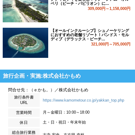
ベリ（ビーチ・パビリオン）に...
309,000円～1,158,000円
【オールインクルーシブ】シュノーケリング
におすすめの老舗リゾート！バンドス・モル
ディブ（デラックス・ビーチ...
321,000円～705,000円
旅行企画・実施:株式会社かもめ
問合せ先：（ｅかも。）／株式会社かもめ
旅行条件書
https://www.kamometour.co.jp/yakkan_top.php
URL
月～金曜日：10:00～18:00
営業時間
土・日・祝日・年末年始
休日
総合旅行業務
古寺 宏史、左右田 幸枝