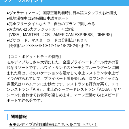
●ヴェラナ（マーレ）国際空港到着時に日本語スタッフのお出迎え
●現地滞在中は24時間日本語サポート
●完全フリータイムなので、自分のプランで楽しめる
●お支払いは5大クレジットカードに対応
（VISA、MASTER、JCB、AMERICAN EXPRESS、DINERS）
●ビザカード、マスターカードは分割払いもＯＫ
（分割払い 2･3･5･6･10･12･15･18･20･24回まで）
【ココ・ボドゥ・ヒティの特徴】
モルディブらしさを大切にした、全室プライベートプール付きの贅
沢なリゾートです。ホワイトサンドのビーチとブルーラグーンに囲
まれた島は、そのロケーションを活かして水上レストランや水上ヴ
ィラが作られていて、プライベート感を楽しめ、ロマンティックな
雰囲気はハネムーンにお勧めです。レストランも評判が高く、メイ
ンレストラン「AIR」、水上のシーフードレストラン「AQUA」など
シーンに合わせてお食事が楽しめます。マーレ空港からはスピード
ボートで約40分です。
関連情報
★モルディブの詳細情報はこちらをご覧下さい！