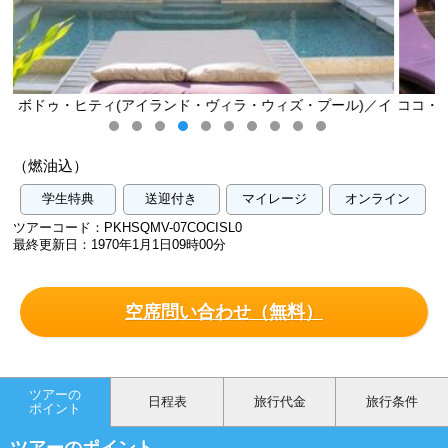
ィズ・プール)／イ
ココ・ボドゥ・ヒティ(アイランド・ヴィラ・ウィズ
メージ
（燃油込）
学生特典
送迎付き
マイレージ
オンライン
ツアーコード：PKHSQMV-07COCISL0
最終更新日：1970年1月1日09時00分
空席問い合わせ（無料）
ツアーの
日程表
旅行代金
旅行条件
ポイント
ツアーのポイント