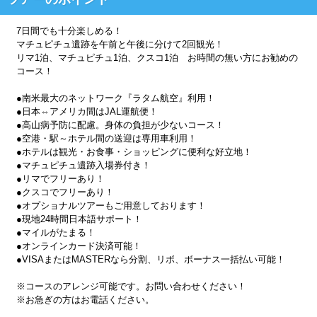
7日間でも十分楽しめる！
マチュピチュ遺跡を午前と午後に分けて2回観光！
リマ1泊、マチュピチュ1泊、クスコ1泊 お時間の無い方にお勧めの
コース！
●南米最大のネットワーク『ラタム航空』利用！
●日本⇔アメリカ間はJAL運航便！
●高山病予防に配慮。身体の負担が少ないコース！
●空港・駅～ホテル間の送迎は専用車利用！
●ホテルは観光・お食事・ショッピングに便利な好立地！
●マチュピチュ遺跡入場券付き！
●リマでフリーあり！
●クスコでフリーあり！
●オプショナルツアーもご用意しております！
●現地24時間日本語サポート！
●マイルがたまる！
●オンラインカード決済可能！
●VISAまたはMASTERなら分割、リボ、ボーナス一括払い可能！
※コースのアレンジ可能です。お問い合わせください！
※お急ぎの方はお電話ください。