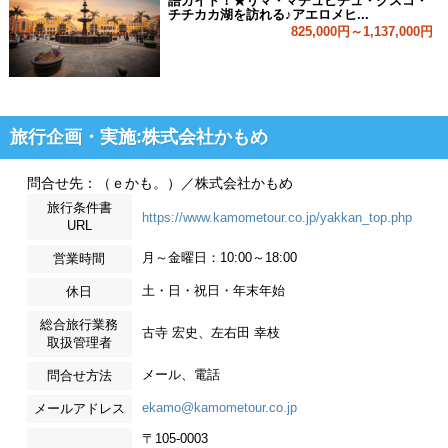
語ガイド！★リマ・マチュピチュ・クスコ・
チチカカ湖を訪れる♪アエロメヒ...
825,000円～1,137,000円
旅行企画・実施:株式会社かもめ
問合せ先：（ｅかも。）／株式会社かもめ
旅行条件書
https://www.kamometour.co.jp/yakkan_top.php
URL
月～金曜日：10:00～18:00
営業時間
土・日・祝日・年末年始
休日
総合旅行業務
古寺 宏史、左右田 幸枝
取扱管理者
メール、電話
問合せ方法
ekamo@kamometour.co.jp
メールアドレス
〒105-0003