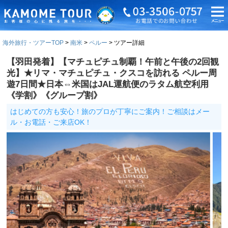
海外旅行・ツアーTOP
南米
ペルー
ツアー詳細
【羽田発着】【マチュピチュ制覇！午前と午後の2回観
光】★リマ・マチュピチュ・クスコを訪れる ペルー周
遊7日間★日本⇔米国はJAL運航便のラタム航空利用
《学割》《グループ割》
はじめての方も安心！旅のプロが丁寧にご案内！ご相談はメー
ル・お電話・ご来店OK！