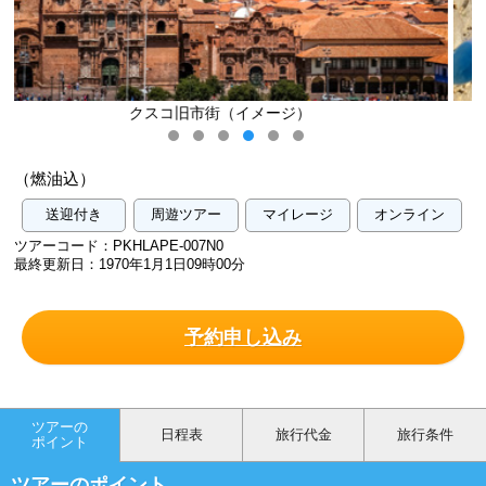
マチュピチュ遺跡とeかもちゃん（イメ
（燃油込）
送迎付き
周遊ツアー
マイレージ
オンライン
ツアーコード：PKHLAPE-007N0
最終更新日：1970年1月1日09時00分
予約申し込み
ツアーの
日程表
旅行代金
旅行条件
ポイント
ツアーのポイント