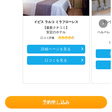
イビス ラルコ ミラフローレス
インテ
【最新クチコミ】
安定のホテル
ペルーレ
口コミ評価
口
詳細ページを見る
口コミを見る
予約申し込み