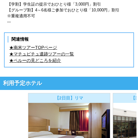
【学割】学生証の提示でおひとり様「3,000円」割引
【グループ割】4～6名様ご参加でおひとり様「10,000円」割引
※重複適用不可
---
関連情報
★南米ツアーTOPページ
★マチュピチュ遺跡ツアーの一覧
★ペルーの見どころを紹介
利用予定ホテル
【2日目】リマ
【