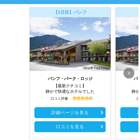
【1日目】バンフ
バンフ・パーク・ロッジ
バ
【最新クチコミ】
静かで快適なホテルでした
静か
口コミ評価
口
詳細ページを見る
口コミを見る