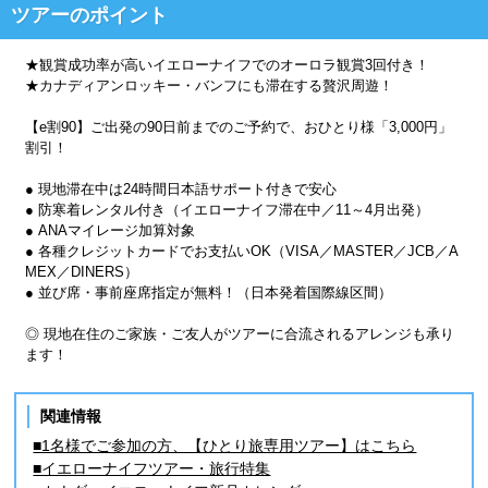
ツアーのポイント
★観賞成功率が高いイエローナイフでのオーロラ観賞3回付き！
★カナディアンロッキー・バンフにも滞在する贅沢周遊！
【e割90】ご出発の90日前までのご予約で、おひとり様「3,000円」
割引！
● 現地滞在中は24時間日本語サポート付きで安心
● 防寒着レンタル付き（イエローナイフ滞在中／11～4月出発）
● ANAマイレージ加算対象
● 各種クレジットカードでお支払いOK（VISA／MASTER／JCB／A
MEX／DINERS）
● 並び席・事前座席指定が無料！（日本発着国際線区間）
◎ 現地在住のご家族・ご友人がツアーに合流されるアレンジも承り
ます！
関連情報
■1名様でご参加の方、【ひとり旅専用ツアー】はこちら
■イエローナイフツアー・旅行特集