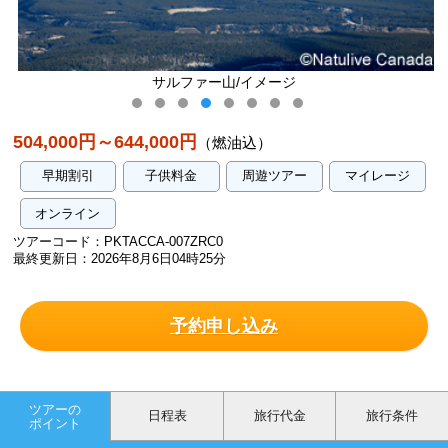
サルファー山/イメージ
504,000円～644,000円
（燃油込）
早期割引
子供料金
周遊ツアー
マイレージ
オンライン
ツアーコード：PKTACCA-007ZRC0
最終更新日：2026年8月6日04時25分
予約申し込み
ツアーの
日程表
旅行代金
旅行条件
ポイント