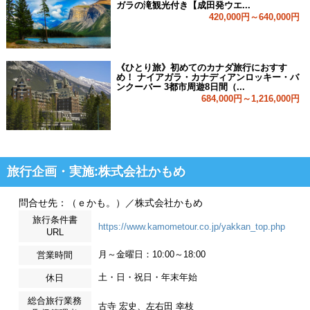
ガラの滝観光付き【成田発ウエ...
420,000円～640,000円
《ひとり旅》初めてのカナダ旅行におすす
め！ ナイアガラ・カナディアンロッキー・バ
ンクーバー 3都市周遊8日間（...
684,000円～1,216,000円
旅行企画・実施:株式会社かもめ
問合せ先：（ｅかも。）／株式会社かもめ
旅行条件書
https://www.kamometour.co.jp/yakkan_top.php
URL
月～金曜日：10:00～18:00
営業時間
土・日・祝日・年末年始
休日
総合旅行業務
古寺 宏史、左右田 幸枝