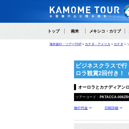
トップ
南米
メキシコ・カリブ
海外旅行・ツアーTOP
カナダ・アメリカ
カナダ
ビジネスクラスで行
ロラ観賞2回付き！
オーロラとカナディアン
ツアーコード：
PKTACCA-006ZR
旅行代金
日程詳細