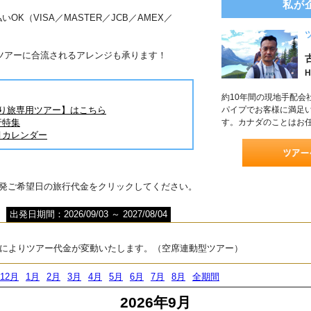
私が
OK（VISA／MASTER／JCB／AMEX／
ツアーに合流されるアレンジも承ります！
H
約10年間の現地手配会
とり旅専用ツアー】はこちら
パイプでお客様に満足
行特集
す。カナダのことはお
月カレンダー
出発ご希望日の旅行代金をクリックしてください。
出発日期間：2026/09/03 ～ 2027/08/04
によりツアー代金が変動いたします。（空席連動型ツアー）
12月
1月
2月
3月
4月
5月
6月
7月
8月
全期間
2026年9月