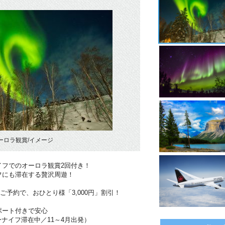
ーロラ観賞/イメージ
イフでのオーロラ観賞2回付き！
フにも滞在する贅沢周遊！
のご予約で、おひとり様「3,000円」割引！
ポート付きで安心
ーナイフ滞在中／11～4月出発）