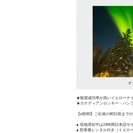
オ
★観賞成功率が高いイエローナ
★カナディアンロッキー・バン
【e割90】ご出発の90日前まで
● 現地滞在中は24時間日本語サ
● 防寒着レンタル付き（イエロ