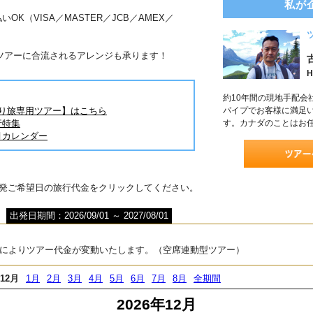
私が
OK（VISA／MASTER／JCB／AMEX／
ツアーに合流されるアレンジも承ります！
H
約10年間の現地手配会
とり旅専用ツアー】はこちら
パイプでお客様に満足
行特集
す。カナダのことはお
月カレンダー
出発ご希望日の旅行代金をクリックしてください。
出発日期間：2026/09/01 ～ 2027/08/01
によりツアー代金が変動いたします。（空席連動型ツアー）
12月
1月
2月
3月
4月
5月
6月
7月
8月
全期間
2026年12月