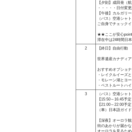
【夕刻】成田発（航
・・・・・日付変更
【午後】カルガリー
（バス）空港シャト
ご自身でチェックイ
★★ここが安心poin
滞在中は24時間日
2
【終日】自由行動
世界遺産カナディア
おすすめオプショナ
・レイクルイーズと
・モレーン湖とヨー
・ベストルートハイ
3
（バス）空港シャト
【15:50～16:
【21:00～22:0
（車）日本語ガイド
【深夜】オーロラ観
街のあかりが届かな
オーロラを見るため