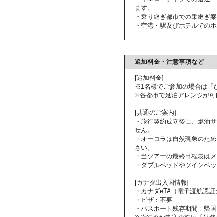
ます。
・乗り継ぎ都市での乗継ぎ案
・空港・駅及びホテルでのポ
追加料金・注意事項など
[追加料金]
※1名様でご参加の場合は「
※各都市で延泊アレンジが可
[共通のご案内]
・旅行契約成立後に、燃油サ
せん。
・オーロラは自然現象のため
さい。
・当ツアーの最終日程表はメ
・ダブルベッドやツインベッ
[カナダ出入国情報]
・カナダeTA（電子渡航認
・ビザ：不要
・パスポート残存期間：帰国