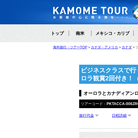
トップ
南米
メキシコ・カリブ
海外旅行・ツアーTOP
カナダ・アメリカ
カナダ
ビジネスクラスで行
ロラ観賞2回付き！
オーロラとカナディアン
ツアーコード：
PKTACCA-006ZR
旅行代金
日程詳細