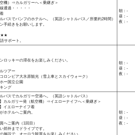
空機）⇒カルガリーへ＜乗継ぎ＞
線通過・・・・・
朝：-
着
昼：-
ルバスでバンフのホテルへ。（英語シャトルバス／所要約2時間）
夜：-
ン手続きをお願いします。
t★★
本語サポート。
ンロッキーの滞在をお楽しみください。
朝：-
昼：-
ルツアー
夜：-
コロンビア大氷原観光（雪上車とスカイウォーク）
ホー国立公園
キング
ルバスでカルガリー空港へ。（英語シャトルバス）
45予定】カルガリー発（航空機）⇒イエローナイフへ＜乗継ぎ＞
0予定】イエローナイフ着
がホテルへご案内。
朝：-
昼：-
賞へご案内（1回目）
夜：-
い郊外までドライブです。
の施設で、オーロラ観賞をお楽しみください。