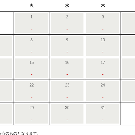
火
水
木
1
2
3
-
-
-
8
9
10
-
-
-
15
16
17
-
-
-
22
23
24
-
-
-
29
30
31
-
-
-
6:00時点のものとなります。