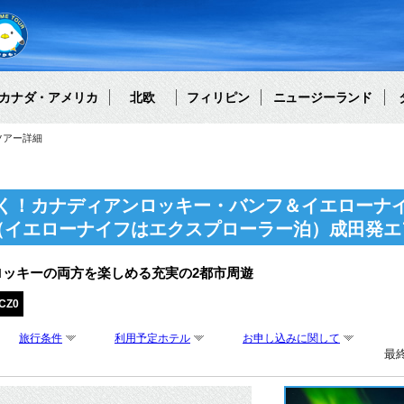
カナダ・アメリカ
北欧
フィリピン
ニュージーランド
ツアー詳細
く！カナディアンロッキー・バンフ＆イエローナイ
（イエローナイフはエクスプローラー泊）成田発エ
ロッキーの両方を楽しめる充実の2都市周遊
CZ0
旅行条件
利用予定ホテル
お申し込みに関して
最終