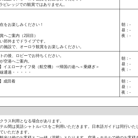
ラビレッジでの観賞ではありません。
在をお楽しみください！
朝：-
昼：-
賞へご案内（2回目）
夜：-
い郊外までドライブです。
の施設で、オーロラ観賞をお楽しみください。
トの後、ロビーでお待ちください。
朝：-
が空港へご案内。
昼：-
30予定】イエローナイフ発（航空機）⇒帰国の途へ＜乗継ぎ＞
夜：-
線通過・・・・・
予定】成田着
朝：-
昼：-
夜：-
クラス利用となる場合があります。
テル間は英語シャトルバスをご利用いただきます。日本語ガイドは同行いた
ていただきます。
観光は他のお客様とご一緒（混載）となります。空港・ホテルで他のお客様