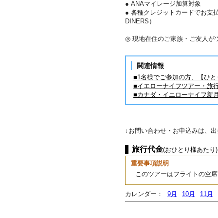
● ANAマイレージ加算対象
● 各種クレジットカードでお支払い
DINERS）
◎ 現地在住のご家族・ご友人が
関連情報
■1名様でご参加の方、【ひ
■イエローナイフツアー・旅
■カナダ・イエローナイフ新
↓お問い合わせ・お申込みは、
旅行代金
(おひとり様あたり)
重要事項説明
このツアーはフライトの空席
カレンダー：
9月
10月
11月