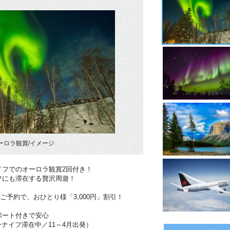
ーロラ観賞/イメージ
イフでのオーロラ観賞2回付き！
フにも滞在する贅沢周遊！
のご予約で、おひとり様「3,000円」割引！
ポート付きで安心
ーナイフ滞在中／11～4月出発）