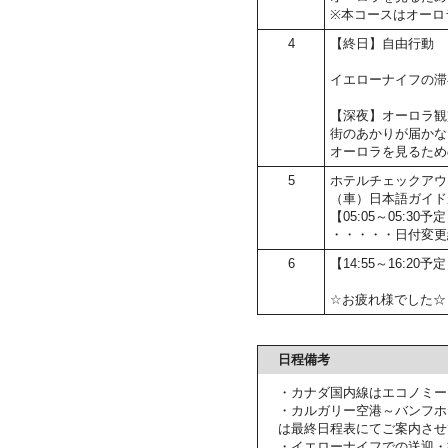
※本コースはオーロ
4
【終日】自由行動
イエローナイフの滞
【深夜】オーロラ観
街のあかりが届かな
オーロラを見るため
5
ホテルチェックアウ
（車）日本語ガイド
【05:05～05:
・・・・・日付変更
6
【14:55～16:20
☆お疲れ様でした☆
日程備考
・カナダ国内線はエコノミー
・カルガリー空港～バンフホ
は最終日程表にてご案内させ
・イエローナイフでの送迎・