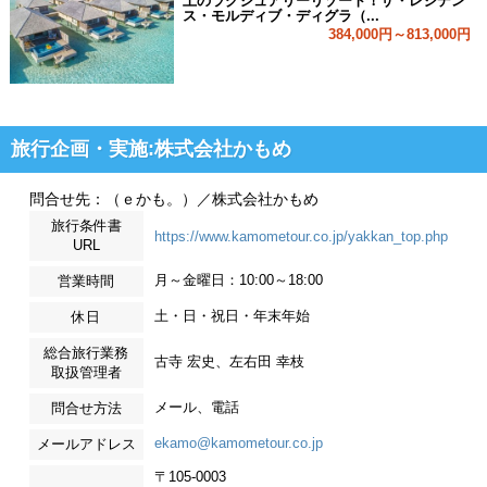
上のラグジュアリーリゾート！ザ・レジデン
ス・モルディブ・ディグラ（...
384,000円～813,000円
旅行企画・実施:株式会社かもめ
問合せ先：（ｅかも。）／株式会社かもめ
旅行条件書
https://www.kamometour.co.jp/yakkan_top.php
URL
月～金曜日：10:00～18:00
営業時間
土・日・祝日・年末年始
休日
総合旅行業務
古寺 宏史、左右田 幸枝
取扱管理者
メール、電話
問合せ方法
ekamo@kamometour.co.jp
メールアドレス
〒105-0003