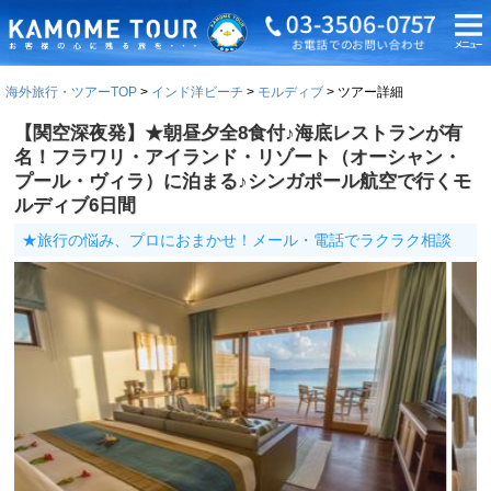
海外旅行・ツアーTOP
インド洋ビーチ
モルディブ
ツアー詳細
【関空深夜発】★朝昼夕全8食付♪海底レストランが有
名！フラワリ・アイランド・リゾート（オーシャン・
プール・ヴィラ）に泊まる♪シンガポール航空で行くモ
ルディブ6日間
★旅行の悩み、プロにおまかせ！メール・電話でラクラク相談