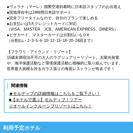
●ヴェラナ（マーレ）国際空港到着時に日本語スタッフのお出迎え
●現地滞在中は24時間日本語サポート
●完全フリータイムなので、自分のプランで楽しめる
●お支払いは5大クレジットカードに対応
（VISA、MASTER、JCB、AMERICAN EXPRESS、DINERS）
●ビザカード、マスターカードは分割払いもＯＫ
（分割払い 2･3･5･6･10･12･15･18･20･24回まで）
【フラワリ・アイランド・リゾート】
15歳未満宿泊不可の大人のラグジュアリーリゾート。太陽光発電
や、海洋保護活動など環境保護活動に積極的に取り組んでいます。
世界最大規模を誇るガラス張りの海底レストランが有名です！
関連情報
★モルディブの詳細情報はこちらをご覧下さい！
■【ホテルで選ぶ】モルディブ！ツアー
☆オールインクルーシブリゾートはこちら！
利用予定ホテル