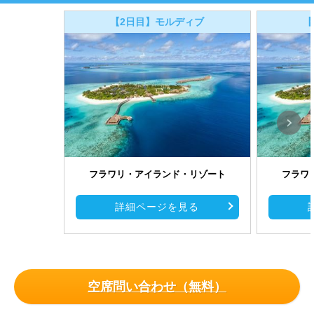
【2日目】モルディブ
【
フラワリ・アイランド・リゾート
フラワ
詳細ページを見る
空席問い合わせ（無料）