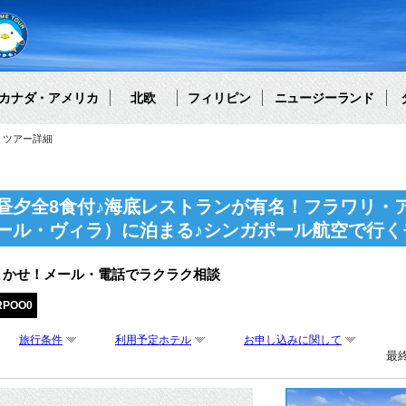
カナダ・アメリカ
北欧
フィリピン
ニュージーランド
ツアー詳細
昼夕全8食付♪海底レストランが有名！フラワリ・
ール・ヴィラ）に泊まる♪シンガポール航空で行く
まかせ！メール・電話でラクラク相談
RPOO0
旅行条件
利用予定ホテル
お申し込みに関して
最終