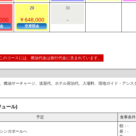
29
30
000
￥648,000
-
会
空席照会
このコースには、燃油代金は旅行代金に含まれています。
、燃油サーチャージ、送迎代、ホテル宿泊代、入場料、現地ガイド・アシス
ュール)
予定
食事条件
朝：-
シンガポールへ
昼：-