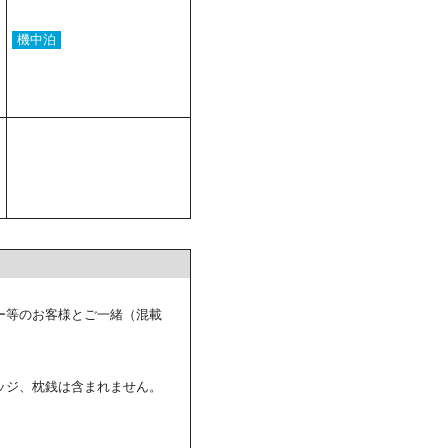
機中泊
ー等のお客様とご一緒（混載
ッジ、枕銭は含まれません。