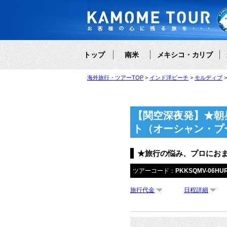
トップ
南米
メキシコ・カリブ
海外旅行・ツアーTOP
インド洋ビーチ
モルディブ
【関空深夜発】★朝
ト（オーシャン・プ
★旅行の悩み、プロにお
ツアーコード：
PKKSQMV-06HU
旅行代金
日程詳細