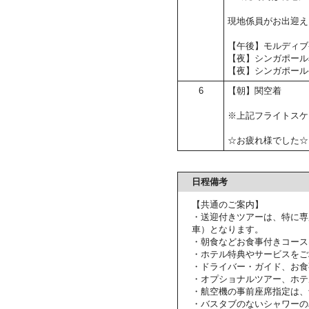
現地係員がお出迎え
【午後】モルディブ
【夜】シンガポール
【夜】シンガポール
6
【朝】関空着
※上記フライトスケ
☆お疲れ様でした☆
日程備考
【共通のご案内】
・送迎付きツアーは、特に専
車）となります。
・朝食などお食事付きコース
・ホテル特典やサービスをご
・ドライバー・ガイド、お食
・オプショナルツアー、ホテ
・航空機の事前座席指定は、
・バスタブのないシャワーの