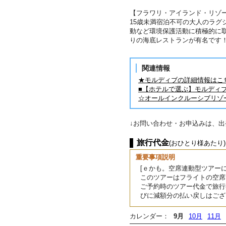
【フラワリ・アイランド・リゾ
15歳未満宿泊不可の大人のラグ
動など環境保護活動に積極的に
りの海底レストランが有名です
関連情報
★モルディブの詳細情報はこ
■【ホテルで選ぶ】モルディ
☆オールインクルーシブリゾ
↓お問い合わせ・お申込みは、
旅行代金
(おひとり様あたり)
重要事項説明
[ｅかも。空席連動型ツアーに
このツアーはフライトの空席
ご予約時のツアー代金で旅行
びに減額分の払い戻しはござ
カレンダー：
9月
10月
11月