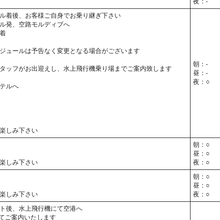
夜：-
ル着後、お客様ご自身でお乗り継ぎ下さい
ル発、空路モルディブへ
着
ジュールは予告なく変更となる場合がございます
朝：-
タッフがお出迎えし、水上飛行機乗り場までご案内致します
昼：-
夜：○
テルへ
楽しみ下さい
朝：○
昼：○
楽しみ下さい
夜：○
朝：○
昼：○
楽しみ下さい
夜：○
ト後、水上飛行機にて空港へ
てご案内いたします