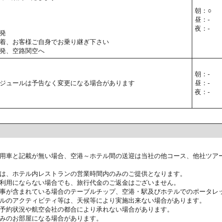
朝：○
昼：-
夜：-
発
着、お客様ご自身でお乗り継ぎ下さい
発、空路関空へ
朝：-
ジュールは予告なく変更になる場合があります
昼：-
夜：-
用車と記載が無い場合、空港～ホテル間の送迎は当社の他コース、他社ツア
は、ホテル内レストランの営業時間内のみのご提供となります。
利用にならない場合でも、旅行代金のご返金はございません。
事が含まれている場合のテーブルチップ、空港・駅及びホテルでのポータレ
ルのアクティビティ等は、天候等により実施出来ない場合があります。
予約状況や航空会社の都合により承れない場合があります。
みのお部屋になる場合があります。