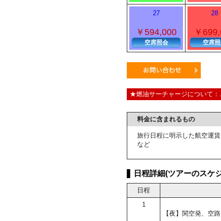
27
28
￥594,000
￥699,
空席照会
空席照
★燃油サーチャージについて：
料金に含まれるもの
旅行日程に明示した航空運賃
など
日程詳細(ツアーのスケジ
日程
1
【夜】関空発、空路