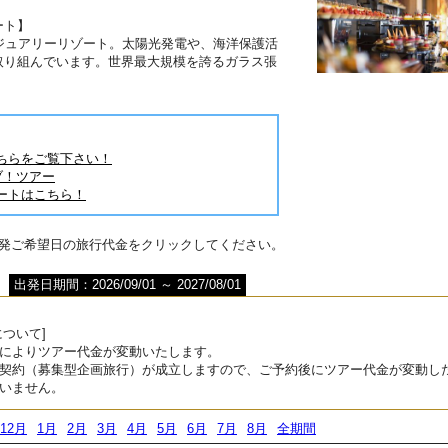
ート】
ジュアリーリゾート。太陽光発電や、海洋保護活
取り組んでいます。世界最大規模を誇るガラス張
！
ちらをご覧下さい！
ブ！ツアー
ートはこちら！
出発ご希望日の旅行代金をクリックしてください。
出発日期間：2026/09/01 ～ 2027/08/01
ついて]
によりツアー代金が変動いたします。
契約（募集型企画旅行）が成立しますので、ご予約後にツアー代金が変動し
いません。
12月
1月
2月
3月
4月
5月
6月
7月
8月
全期間