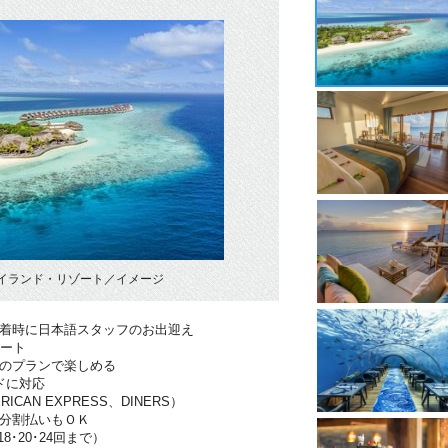
イランド・リゾート／イメージ
到着時に日本語スタッフのお出迎え
ポート
分のプランで楽しめる
ドに対応
RICAN EXPRESS、DINERS）
は分割払いもＯＫ
･18･20･24回まで）