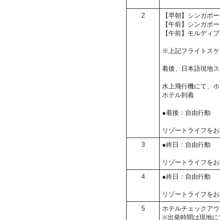
2
【早朝】シンガポー
【午前】シンガポー
【午前】モルディブ
※上記フライトスケ
着後、日本語現地ス
水上飛行機にて、ホ
ホテル到着
●着後：自由行動
リゾートライフをお
3
●終日：自由行動
リゾートライフをお
4
●終日：自由行動
リゾートライフをお
5
ホテルチェックアウ
※出発時間は現地に