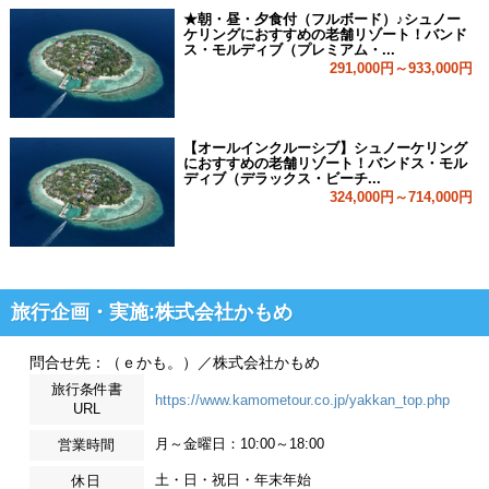
★朝・昼・夕食付（フルボード）♪シュノー
ケリングにおすすめの老舗リゾート！バンド
ス・モルディブ（プレミアム・...
291,000円～933,000円
【オールインクルーシブ】シュノーケリング
におすすめの老舗リゾート！バンドス・モル
ディブ（デラックス・ビーチ...
324,000円～714,000円
旅行企画・実施:株式会社かもめ
問合せ先：（ｅかも。）／株式会社かもめ
旅行条件書
https://www.kamometour.co.jp/yakkan_top.php
URL
月～金曜日：10:00～18:00
営業時間
土・日・祝日・年末年始
休日