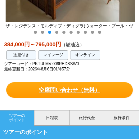
レジデンス・モルディブ・ディグラ(ウォーター・プール・ヴ
ザ・レジ
ィラ)／イメージ
384,000円～795,000円
（燃油込）
送迎付き
マイレージ
オンライン
ツアーコード：PKTULMV-006REDSSW0
最終更新日：2026年8月6日01時57分
空席問い合わせ（無料）
ツアーの
日程表
旅行代金
旅行条件
ポイント
ツアーのポイント