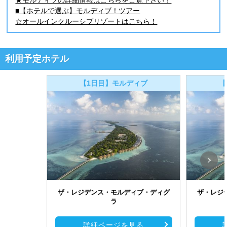
★モルディブの詳細情報はこちらをご覧下さい！
■【ホテルで選ぶ】モルディブ！ツアー
☆オールインクルーシブリゾートはこちら！
利用予定ホテル
【1日目】モルディブ
【
ザ・レジデンス・モルディブ・ディグ
ザ・レジ
ラ
詳細ページを見る