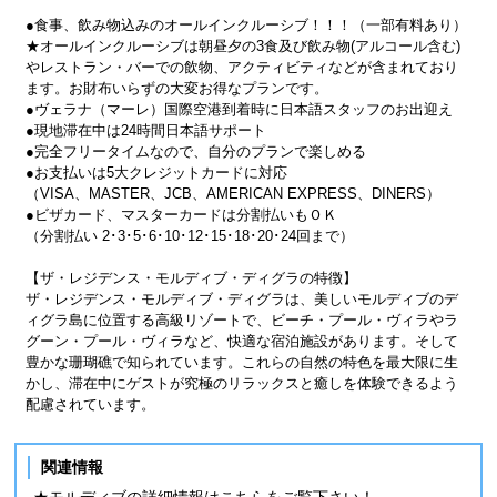
●食事、飲み物込みのオールインクルーシブ！！！（一部有料あり）
★オールインクルーシブは朝昼夕の3食及び飲み物(アルコール含む)
やレストラン・バーでの飲物、アクティビティなどが含まれており
ます。お財布いらずの大変お得なプランです。
●ヴェラナ（マーレ）国際空港到着時に日本語スタッフのお出迎え
●現地滞在中は24時間日本語サポート
●完全フリータイムなので、自分のプランで楽しめる
●お支払いは5大クレジットカードに対応
（VISA、MASTER、JCB、AMERICAN EXPRESS、DINERS）
●ビザカード、マスターカードは分割払いもＯＫ
（分割払い 2･3･5･6･10･12･15･18･20･24回まで）
【ザ・レジデンス・モルディブ・ディグラの特徴】
ザ・レジデンス・モルディブ・ディグラは、美しいモルディブのデ
ィグラ島に位置する高級リゾートで、ビーチ・プール・ヴィラやラ
グーン・プール・ヴィラなど、快適な宿泊施設があります。そして
豊かな珊瑚礁で知られています。これらの自然の特色を最大限に生
かし、滞在中にゲストが究極のリラックスと癒しを体験できるよう
配慮されています。
関連情報