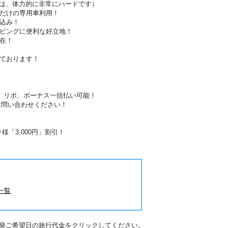
のは、体力的に非常にハードです）
様だけの専用車利用！
込み！
ッピングに便利な好立地！
在！
しております！
分割、リボ、ボーナス一括払い可能！
お問い合わせください！
！
「3,000円」割引！
一覧
出発ご希望日の旅行代金をクリックしてください。