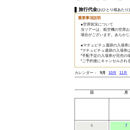
旅行代金
(おひとり様あたり)
重要事項説明
●空席状況について
当ツアーは、航空機の空席お
場合がございます。あらかじ
●マチュピチュ遺跡の入場券
*マチュピチュ遺跡の入場券
*手配予定の入場券が完売の
*ご予約後にキャンセルされる
カレンダー：
9月
10月
11月
日
月
6
7