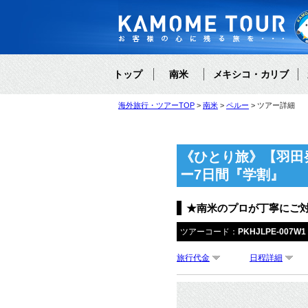
トップ
南米
メキシコ・カリブ
海外旅行・ツアーTOP
南米
ペルー
ツアー詳細
《ひとり旅》【羽田
ー7日間『学割』
★南米のプロが丁寧にご
ツアーコード：
PKHJLPE-007W1
旅行代金
日程詳細