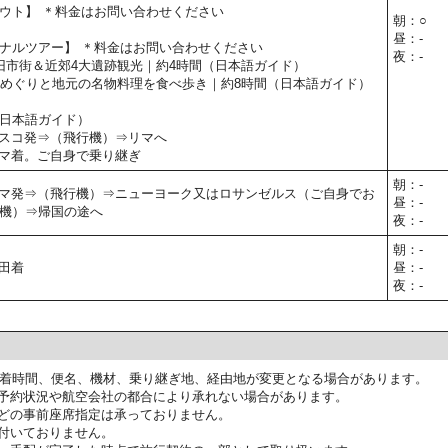
ウト】 ＊料金はお問い合わせください
朝：○
昼：-
ナルツアー】 ＊料金はお問い合わせください
夜：-
コ旧市街＆近郊4大遺跡観光｜約4時間（日本語ガイド）
南の谷めぐりと地元の名物料理を食べ歩き｜約8時間（日本語ガイド）
日本語ガイド）
0】クスコ発⇒（飛行機）⇒リマへ
0】リマ着。ご自身で乗り継ぎ
朝：-
50】リマ発⇒（飛行機）⇒ニューヨーク又はロサンゼルス（ご自身でお
昼：-
機）⇒帰国の途へ
夜：-
朝：-
羽田着
昼：-
夜：-
着時間、便名、機材、乗り継ぎ地、経由地が変更となる場合があります。
予約状況や航空会社の都合により承れない場合があります。
どの事前座席指定は承っておりません。
付いておりません。