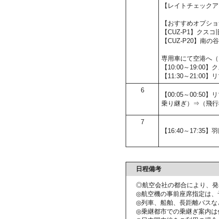
【レイトチェックア
【おすすめオプショ
【CUZ-P1】クス
【CUZ-P20】
専用車にて空港へ（
【10:00～19:0
【11:30～21:0
6
【00:05～00:
乗り継ぎ）⇒（飛行
7
【16:40～17:35】
日程備考
◎航空会社の都合により、発
◎航空機の事前座席指定は、
◎列車、船舶、長距離バスな
◎乗継都市での乗継ぎ案内は