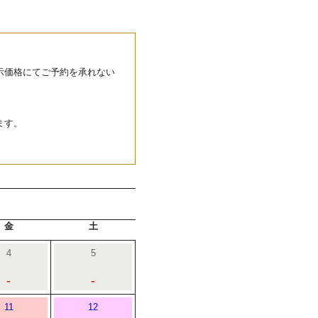
示価格にてご予約を承れない
ます。
金
土
4
5
-
-
11
12