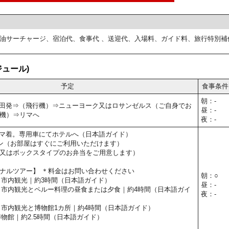
油サーチャージ、宿泊代、食事代 、送迎代、入場料、ガイド料、旅行特別補
ュール)
予定
食事条件
朝：-
45】羽田発⇒（飛行機）⇒ニューヨーク又はロサンゼルス（ご自身でお
昼：-
機）⇒リマへ
夜：-
10】リマ着。専用車にてホテルへ（日本語ガイド）
ン（お部屋はすぐにご利用いただけます）
又はボックスタイプのお弁当をご用意します）
ナルツアー】 ＊料金はお問い合わせください
朝：○
半日市内観光｜約3時間（日本語ガイド）
昼：-
マ半日市内観光とペルー料理の昼食または夕食｜約4時間（日本語ガイ
夜：-
半日市内観光と博物館1カ所｜約4時間（日本語ガイド）
コ博物館｜約2.5時間（日本語ガイド）