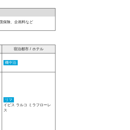
償保険、企画料など
宿泊都市 / ホテル
機中泊
リマ
イビス ラルコ ミラフローレ
ス