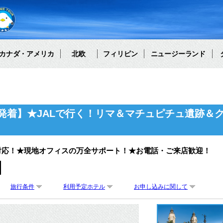
カナダ・アメリカ
北欧
フィリピン
ニュージーランド
発着】★JALで行く！リマ＆マチュピチュ遺跡＆
対応！★現地オフィスの万全サポート！★お電話・ご来店歓迎！
旅行条件
利用予定ホテル
お申し込みに関して