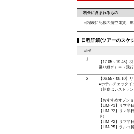
料金に含まれるもの
日程表に記載の航空運賃、燃
日程詳細(ツアーのスケジ
日程
1
【17:05～19:
乗り継ぎ）⇒（飛行
2
【06:55～08:
●ホテルチェックイ
（朝食はレストラン
【おすすめオプショ
【LIM-P1】リマ
【LIM-P2】リ
ド）
【LIM-P3】リマ
【LIM-P5】ラル