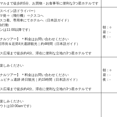
マルまで徒歩約5分、お買物・お食事等に便利な3つ星ホテルです
スペイン語ドライバー）
0】リマ発⇒（飛行機）⇒クスコへ
30】クスコ着。専用車にてホテルへ（日本語ガイド）
由行動
朝：○
は11:00以降です）
昼：-
夜：-
ナルツアー】 ＊料金はお問い合わせください
コ旧市街＆近郊4大遺跡観光｜約4時間（日本語ガイド）
ス広場まで徒歩約4分。滞在に便利な立地の3つ星ホテルです
楽しみください
朝：○
ナルツアー】 ＊料金はお問い合わせください
昼：-
マチュピチュ遺跡 終日観光｜約15時間（日本語ガイド）
夜：-
ス広場まで徒歩約4分。滞在に便利な立地の3つ星ホテルです
楽しみください
トは10:00amです）