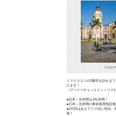
リマの
リマとクスコの2都市を訪れる
けます！
（アーリーチェックイン＋リマ1
●日本⇔北米間はJAL利用！
●日本⇔北米間の事前座席指定無
●2日目はあえてリマ泊に宿泊。
策！