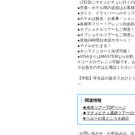
（2日目にマチュピチュに行く
●空港～ホテル間の送迎はお客
●ガイド、ドライバーへのチップ
●ホテルは観光・お食事・ショ
●各都市フリー！アレンジ自由自
●オプショナルツアーもご用意！
●オプショナルツアーもご用意
●現地24時間日本語サポート！
●マイルがたまる！
●オンラインカード決済可能！
●VISAまたはMASTERなら
※コースのアレンジ可能です。
※お急ぎの方はお電話ください
【学割】学生証の提示でおひとり様
---
関連情報
★南米ツアーTOPページ
★マチュピチュ遺跡ツアーの
★ペルーの見どころを紹介
↓お問い合わせ・お申込みは、