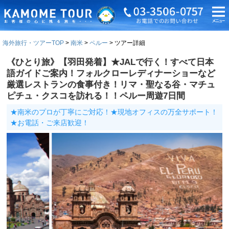
海外旅行・ツアーTOP
南米
ペルー
ツアー詳細
《ひとり旅》【羽田発着】★JALで行く！すべて日本
語ガイドご案内！フォルクローレディナーショーなど
厳選レストランの食事付き！リマ・聖なる谷・マチュ
ピチュ・クスコを訪れる！！ペルー周遊7日間
★南米のプロが丁寧にご対応！★現地オフィスの万全サポート！
★お電話・ご来店歓迎！