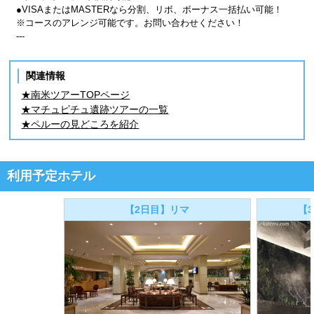
●VISAまたはMASTERなら分割、リボ、ボーナス一括払い可能！
※コースのアレンジ可能です。お問い合わせください！
---
関連情報
★南米ツアーTOPページ
★マチュピチュ遺跡ツアーの一覧
★ペルーの見どころを紹介
利用予定ホテル
【2日目】リマ
【