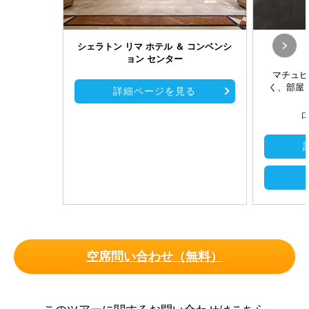
シェラトン リマ ホテル ＆ コンベンシ
ョン センター
マチュピ
く、部屋
詳細ページを見る
口
空席問い合わせ（無料）