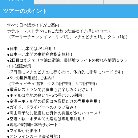
ツアーのポイント
すべて日本語ガイドがご案内！
ホテル、レストランにもこだわった当社イチ押しのコース！
（アーリーチェックイン＋リマ1泊、マチュピチュ1泊、クスコ1泊）
●日本⇔北米間はJAL利用！
●日本⇔北米間の事前座席指定無料！
●2日目はあえてリマ泊に宿泊。長距離フライトの疲れを解消＆フラ
イト遅延対策！
（2日目にマチュピチュに行くのは、体力的に非常にハードです）
●3つの世界遺産にご案内！
（マチュピチュ遺跡、クスコ旧市街、リマ旧市街）
●厳選レストランでお食事もお楽しみください！
●ホテルは立地の良い4～5つ星ホテル利用！
●空港～ホテル間の送迎はお客様だけの専用車利用！
●ガイド、ドライバーへのチップ込み！
●高山病予防に配慮した身体の負担が少ないコース！
●空港・駅～ホテル間の送迎は専用車利用！
●現地24時間日本語サポート！
●マイルがたまる！
●オンラインカード決済可能！