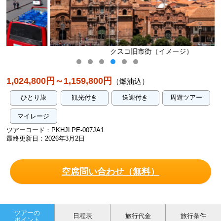
クスコ旧市街（イメージ）
1,024,800円～1,159,800円
（燃油込）
ひとり旅
観光付き
送迎付き
周遊ツアー
マイレージ
ツアーコード：PKHJLPE-007JA1
最終更新日：2026年3月2日
空席問い合わせ（無料）
ツアーの
日程表
旅行代金
旅行条件
ポイント