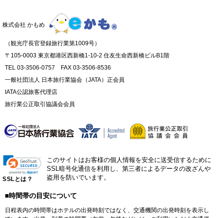
株式会社 かもめ
（観光庁長官登録旅行業第1009号）
〒105-0003 東京都港区西新橋1-10-2 住友生命西新橋ビルB1階
TEL 03-3506-0757 FAX 03-3506-8536
一般社団法人 日本旅行業協会（JATA）正会員
IATA公認旅客代理店
旅行業公正取引協議会会員
このサイトはお客様の個人情報を安全に送受信するために
SSL暗号化通信を利用し、第三者によるデータの改ざんや
盗用を防いでいます。
SSLとは？
■時間帯の目安について
日程表内の時間帯はホテルの出発時刻ではなく、交通機関の出発時刻を表示し