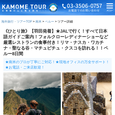
海外旅行・ツアーTOP
南米
ペルー
ツアー詳細
《ひとり旅》【羽田発着】★JALで行く！すべて日本
語ガイドご案内！フォルクローレディナーショーなど
厳選レストランの食事付き！リマ・ナスカ・ワカチ
ナ・聖なる谷・マチュピチュ・クスコを訪れる！！ペ
ルー8日間
★南米のプロが丁寧にご対応！★現地オフィスの万全サポート！
★お電話・ご来店歓迎！