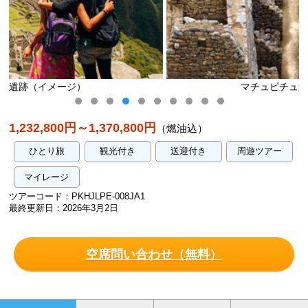
マチュピチュ遺跡（イメージ）
1,232,800円～1,370,800円
（燃油込）
ひとり旅
観光付き
送迎付き
周遊ツアー
マイレージ
ツアーコード：PKHJLPE-008JA1
最終更新日：2026年3月2日
空席問い合わせ（無料）