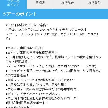
ツアーの
日程表
旅行代金
旅行条件
ポイント
ツアーのポイント
すべて日本語ガイドがご案内！
ホテル、レストランにこだわった当社イチ押しのコース！
（アーリーチェックイン＋リマ2連泊、マチュピチュ1泊、クスコ1
泊）
●日本⇔北米間はJAL利用！
●日本⇔北米間の事前座席指定無料！
●2～3日目はあえてリマ泊に宿泊。長距離フライトの疲れを解消＆フ
ライト遅延対策！
（2日目にマチュピチュに行くのは、体力的に非常にハードです）
●マチュピチュ遺跡、ナスカの地上絵、クスコ旧市街、リマ旧市街の
4つの世界遺産！
●厳選レストランでのお食事もお楽しみください！
●ホテルは立地の良い4～5つ星ホテル利用！
●空港～ホテル間の送迎はお客様だけの専用車利用！
●ガイド、ドライバーへのチップ込み！
●高山病予防に配慮した身体の負担が少ないコース！
●現地24時間日本語サポート！
●マイルがたまる！