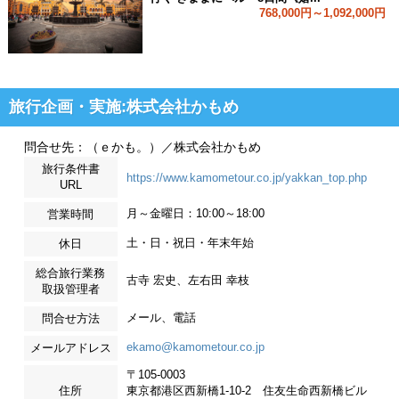
768,000円～1,092,000円
旅行企画・実施:株式会社かもめ
問合せ先：（ｅかも。）／株式会社かもめ
旅行条件書
https://www.kamometour.co.jp/yakkan_top.php
URL
月～金曜日：10:00～18:00
営業時間
土・日・祝日・年末年始
休日
総合旅行業務
古寺 宏史、左右田 幸枝
取扱管理者
メール、電話
問合せ方法
ekamo@kamometour.co.jp
メールアドレス
〒105-0003
住所
東京都港区西新橋1-10-2 住友生命西新橋ビル