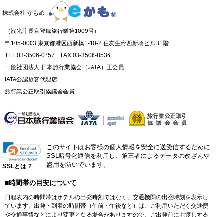
株式会社 かもめ
（観光庁長官登録旅行業第1009号）
〒105-0003 東京都港区西新橋1-10-2 住友生命西新橋ビルB1階
TEL 03-3506-0757 FAX 03-3506-8536
一般社団法人 日本旅行業協会（JATA）正会員
IATA公認旅客代理店
旅行業公正取引協議会会員
このサイトはお客様の個人情報を安全に送受信するために
SSL暗号化通信を利用し、第三者によるデータの改ざんや
盗用を防いでいます。
SSLとは？
■時間帯の目安について
日程表内の時間帯はホテルの出発時刻ではなく、交通機関の出発時刻を表示し
ています。出発・到着の時間帯（午前・午後など）は、ご利用いただく交通便
や交通事情などにより変更となる場合がありますので、ご出発前にお渡しする