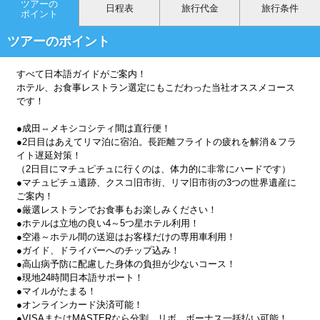
ツアーの
日程表
旅行代金
旅行条件
ポイント
ツアーのポイント
すべて日本語ガイドがご案内！
ホテル、お食事レストラン選定にもこだわった当社オススメコース
です！
●成田⇔メキシコシティ間は直行便！
●2日目はあえてリマ泊に宿泊。長距離フライトの疲れを解消＆フラ
イト遅延対策！
（2日目にマチュピチュに行くのは、体力的に非常にハードです）
●マチュピチュ遺跡、クスコ旧市街、リマ旧市街の3つの世界遺産に
ご案内！
●厳選レストランでお食事もお楽しみください！
●ホテルは立地の良い4～5つ星ホテル利用！
●空港～ホテル間の送迎はお客様だけの専用車利用！
●ガイド、ドライバーへのチップ込み！
●高山病予防に配慮した身体の負担が少ないコース！
●現地24時間日本語サポート！
●マイルがたまる！
●オンラインカード決済可能！
●VISAまたはMASTERなら分割、リボ、ボーナス一括払い可能！