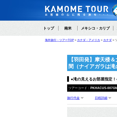
トップ
南米
メキシコ・カリブ
海外旅行・ツアーTOP
カナダ・アメリカ
カナダ
【羽田発】摩天楼＆
間（ナイアガラは滝
●滝の見えるお部屋指定！
ツアーコード：
PKHACUS-007G
旅行代金
日程詳細