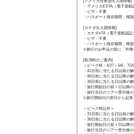
[アメリカ合衆国出入国情報]
・アメリカESTA（電子渡
・ビザ：不要
・パスポート残存期間：帰国
[カナダ出入国情報]
・カナダeTA（電子渡航認
・ビザ：不要
・パスポート残存期間：帰国
※旅行のお申込の前に「外務
[取消料のご案内]
＜ピーク時：4/27～5/6、7/2
・41日前に当たる日以前の
・40日前に当たる日以降の解
・30日前に当たる日以降の解
・旅行開始日の前々日以降の
・旅行当日のツアー受付後の
※旅行開始日の前日から起算
＜ピーク時以外＞
・31日前に当たる日以前の
・30日前に当たる日以降の解
・旅行開始日の前々日以降の
・旅行当日のツアー受付後の