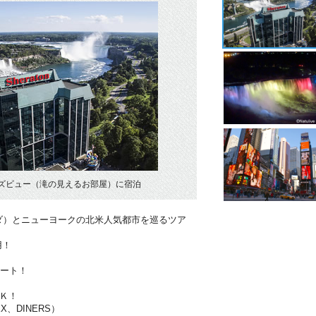
ズビュー（滝の見えるお部屋）に宿泊
ダ）とニューヨークの北米人気都市を巡るツア
用！
ポート！
Ｋ！
X、DINERS）