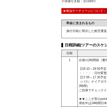
子供値引き額：10,000円
★燃油サーチャージについて：
料金に含まれるもの
旅行日程に明示した航空運賃
日程詳細(ツアーのスケジ
日程
1
出発の2時間前（繁
【18:10～18:5
・・・・・日付変更
【17:05～17:35
（バス）ナイアガラ
2時間）
ご自身でチェックイ
★★ここが安心poin
滞在中は24時間日