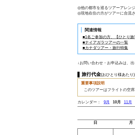
◎他の都市を巡るツアーアレンジ
◎現地在住の方がツアーに合流
関連情報
■1名ご参加の方、【ひとり
■ナイアガラツアーの一覧
■カナダツアー・旅行特集
↓お問い合わせ・お申込みは、
旅行代金
(おひとり様あたり)
重要事項説明
このツアーはフライトの空席
カレンダー：
9月
10月
11月
日
月