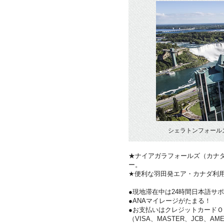
シェラトンフォール
★ナイアガラフォールズ（カナ
ー。
★便利な羽田発エア・カナダ利
●現地滞在中は24時間日本語サ
●ANAマイレージがたまる！
●お支払いはクレジットカードＯ
（VISA、MASTER、JCB、AME