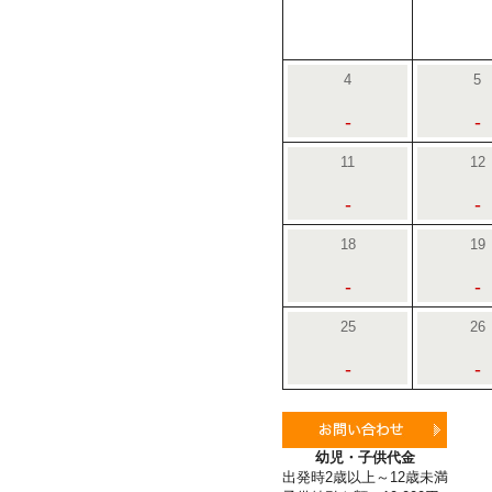
4
5
-
-
11
12
-
-
18
19
-
-
25
26
-
-
幼児・子供代金
出発時2歳以上～12歳未満