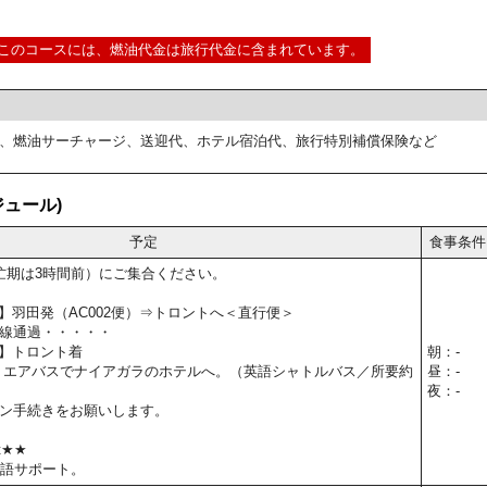
このコースには、燃油代金は旅行代金に含まれています。
、燃油サーチャージ、送迎代、ホテル宿泊代、旅行特別補償保険など
ュール)
予定
食事条件
忙期は3時間前）にご集合ください。
0予定】羽田発（AC002便）⇒トロントへ＜直行便＞
線通過・・・・・
予定】トロント着
朝：-
 エアバスでナイアガラのホテルへ。（英語シャトルバス／所要約
昼：-
夜：-
ン手続きをお願いします。
t★★
本語サポート。