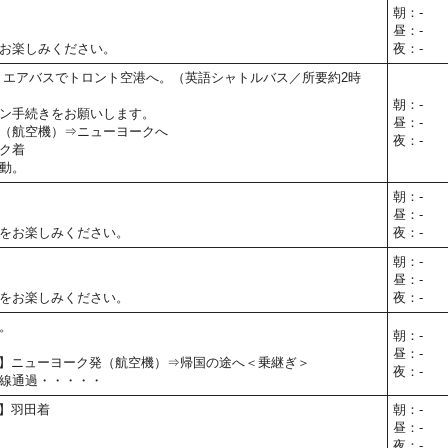
朝：-
昼：-
お楽しみください。
夜：-
 エアバスでトロント空港へ。（英語シャトルバス／所要約2時
朝：-
ン手続きをお願いします。
昼：-
（航空機）⇒ニューヨークへ
夜：-
ク着
動。
朝：-
昼：-
をお楽しみください。
夜：-
朝：-
昼：-
をお楽しみください。
夜：-
。
朝：-
昼：-
10予定】ニューヨーク発（航空機）⇒帰国の途へ＜乗継ぎ＞
夜：-
線通過・・・・・
予定】羽田着
朝：-
昼：-
夜：-