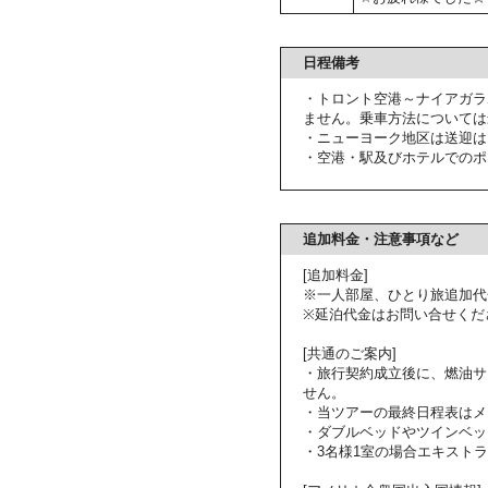
日程備考
・トロント空港～ナイアガラ
ません。乗車方法については
・ニューヨーク地区は送迎は
・空港・駅及びホテルでのポ
追加料金・注意事項など
[追加料金]
※一人部屋、ひとり旅追加代
※延泊代金はお問い合せくだ
[共通のご案内]
・旅行契約成立後に、燃油サ
せん。
・当ツアーの最終日程表はメ
・ダブルベッドやツインベッ
・3名様1室の場合エキスト