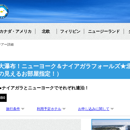
カナダ・アメリカ
北欧
フィリピン
ニュージーランド
ツアー詳細
大瀑布！ニューヨーク＆ナイアガラフォールズ★北
の見えるお部屋指定！）
●ナイアガラとニューヨークでそれぞれ連泊！
NB0
旅行条件
利用予定ホテル
お申し込みに関して