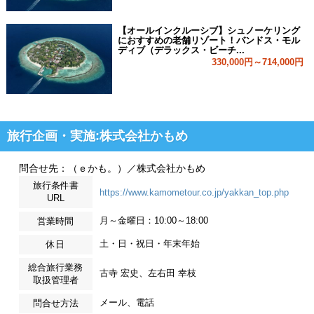
【オールインクルーシブ】シュノーケリング
におすすめの老舗リゾート！バンドス・モル
ディブ（デラックス・ビーチ...
330,000円～714,000円
旅行企画・実施:株式会社かもめ
問合せ先：（ｅかも。）／株式会社かもめ
旅行条件書
https://www.kamometour.co.jp/yakkan_top.php
URL
月～金曜日：10:00～18:00
営業時間
土・日・祝日・年末年始
休日
総合旅行業務
古寺 宏史、左右田 幸枝
取扱管理者
メール、電話
問合せ方法