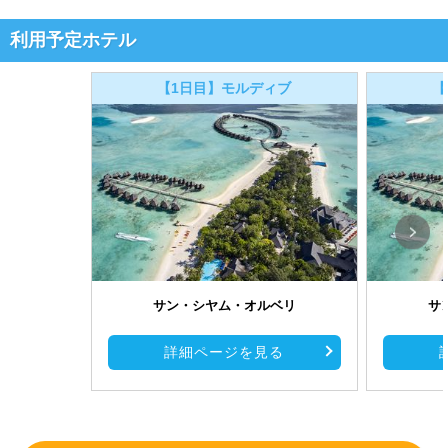
利用予定ホテル
【1日目】モルディブ
【
サン・シヤム・オルベリ
サ
詳細ページを見る