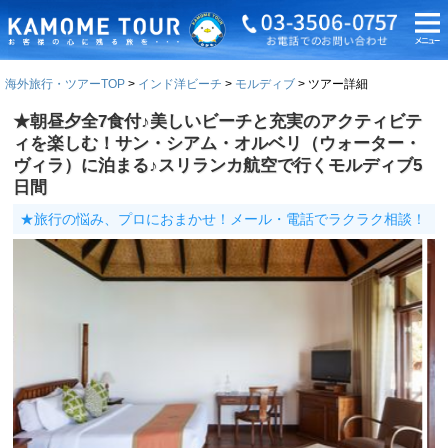
海外旅行・ツアーTOP
インド洋ビーチ
モルディブ
ツアー詳細
★朝昼夕全7食付♪美しいビーチと充実のアクティビテ
ィを楽しむ！サン・シアム・オルベリ（ウォーター・
ヴィラ）に泊まる♪スリランカ航空で行くモルディブ5
日間
★旅行の悩み、プロにおまかせ！メール・電話でラクラク相談！