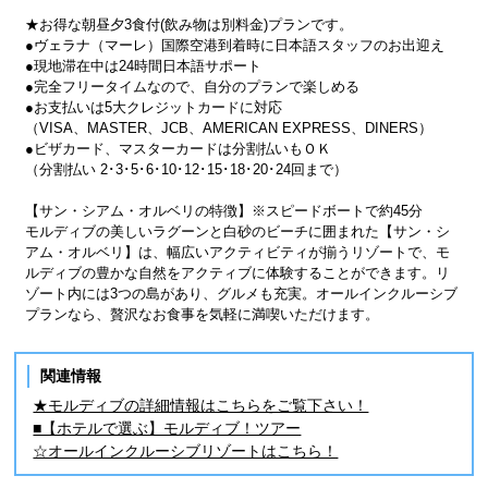
★お得な朝昼夕3食付(飲み物は別料金)プランです。
●ヴェラナ（マーレ）国際空港到着時に日本語スタッフのお出迎え
●現地滞在中は24時間日本語サポート
●完全フリータイムなので、自分のプランで楽しめる
●お支払いは5大クレジットカードに対応
（VISA、MASTER、JCB、AMERICAN EXPRESS、DINERS）
●ビザカード、マスターカードは分割払いもＯＫ
（分割払い 2･3･5･6･10･12･15･18･20･24回まで）
【サン・シアム・オルベリの特徴】※スピードボートで約45分
モルディブの美しいラグーンと白砂のビーチに囲まれた【サン・シ
アム・オルベリ】は、幅広いアクティビティが揃うリゾートで、モ
ルディブの豊かな自然をアクティブに体験することができます。リ
ゾート内には3つの島があり、グルメも充実。オールインクルーシブ
プランなら、贅沢なお食事を気軽に満喫いただけます。
関連情報
★モルディブの詳細情報はこちらをご覧下さい！
■【ホテルで選ぶ】モルディブ！ツアー
☆オールインクルーシブリゾートはこちら！