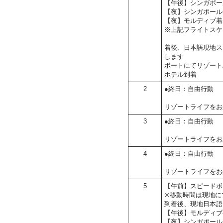
【午後】シンガポー
【夜】シンガポール
【夜】モルディブ着
※上記フライトスケ
着後、日本語現地ス
します
ボートにてリゾート
ホテル到着
2
●終日：自由行動
リゾートライフをお
3
●終日：自由行動
リゾートライフをお
4
●終日：自由行動
リゾートライフをお
5
【午前】スピードボ
※移動時間は現地に
到着後、現地日本語
【午後】モルディブ
【夜】シンガポール