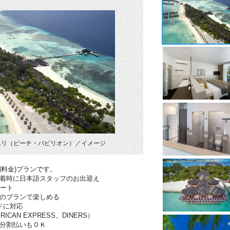
ベリ（ビーチ・パビリオン）／イメージ
別料金)プランです。
到着時に日本語スタッフのお出迎え
ポート
分のプランで楽しめる
ドに対応
RICAN EXPRESS、DINERS）
は分割払いもＯＫ