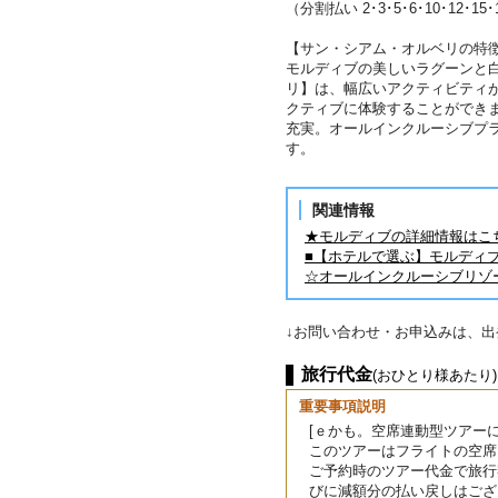
（分割払い 2･3･5･6･10･12･15
【サン・シアム・オルベリの特徴
モルディブの美しいラグーンと
リ】は、幅広いアクティビティ
クティブに体験することができ
充実。オールインクルーシブプ
す。
関連情報
★モルディブの詳細情報はこ
■【ホテルで選ぶ】モルディ
☆オールインクルーシブリゾ
↓お問い合わせ・お申込みは、
旅行代金
(おひとり様あたり)
重要事項説明
[ｅかも。空席連動型ツアーに
このツアーはフライトの空席
ご予約時のツアー代金で旅行
びに減額分の払い戻しはござ