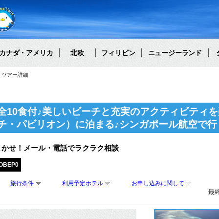
カナダ・アメリカ
北欧
フィリピン
ニュージーランド
ツアー詳細
全10食付♪美しいビーチと充実のアクティビティ
チ・パビリオン）に泊まる♪シンガポール航空で行
まかせ！メール・電話でラクラク相談
OBEP0
旅行条件
利用予定ホテル
お申し込みに関して
最終