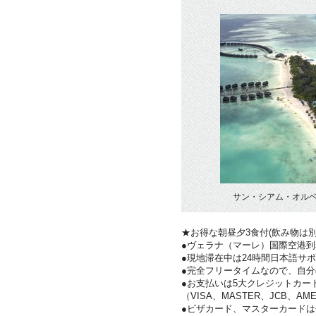
サン・シアム・オル
★お得な朝昼夕3食付(飲み物は
●ヴェラナ（マーレ）国際空港
●現地滞在中は24時間日本語サ
●完全フリータイムなので、自
●お支払いは5大クレジットカー
（VISA、MASTER、JCB、AME
●ビザカード、マスターカード