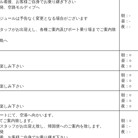
ル着後、お客様ご自身でお乗り継ぎ下さい
発、空路モルディブへ
朝：-
ジュールは予告なく変更となる場合がございます
昼：-
夜：-
タッフがお出迎えし、各種ご案内及びボート乗り場までご案内致
島へ
朝：○
昼：○
楽しみ下さい
夜：○
朝：○
昼：○
楽しみ下さい
夜：○
朝：○
昼：○
楽しみ下さい
夜：○
ートにて、空港へ向かいます。
てご案内致します。
朝：○
スタッフがお出迎え致し、帰国便へのご案内を致します。
昼：-
発
夜：-
着、お客様ご自身でお乗り継ぎ下さい