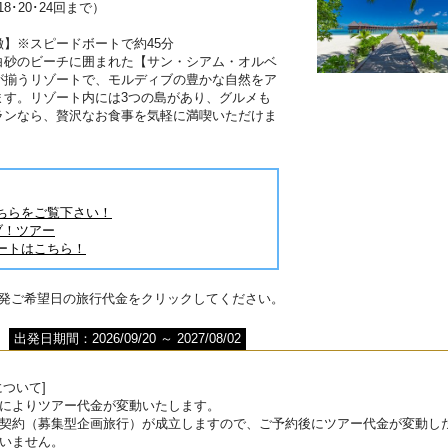
･18･20･24回まで）
】※スピードボートで約45分
白砂のビーチに囲まれた【サン・シアム・オルベ
が揃うリゾートで、モルディブの豊かな自然をア
ます。リゾート内には3つの島があり、グルメも
ランなら、贅沢なお食事を気軽に満喫いただけま
ちらをご覧下さい！
ブ！ツアー
ートはこちら！
出発ご希望日の旅行代金をクリックしてください。
出発日期間：2026/09/20 ～ 2027/08/02
ついて]
によりツアー代金が変動いたします。
契約（募集型企画旅行）が成立しますので、ご予約後にツアー代金が変動し
いません。