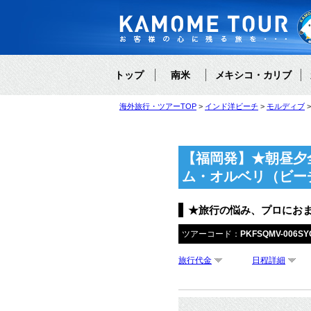
トップ
南米
メキシコ・カリブ
海外旅行・ツアーTOP
インド洋ビーチ
モルディブ
【福岡発】★朝昼夕
ム・オルベリ（ビー
★旅行の悩み、プロにお
ツアーコード：
PKFSQMV-006SY
旅行代金
日程詳細