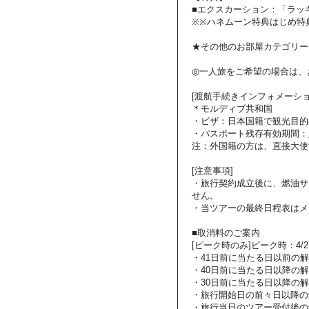
■エクスカーション：「ラッ
※※ハネムーン特典はじめ特
★その他のお部屋カテゴリー
◎一人旅をご希望の場合は、
[渡航手続きインフォメーショ
＊モルディブ共和国
・ビザ：日本国籍で観光目的
・パスポート残存有効期間：
注：外国籍の方は、直接大使
[注意事項]
・旅行契約成立後に、燃油サ
せん。
・当ツアーの最終日程表はメ
■取消料のご案内
[ピーク時のみ]ピーク時：4/27～
・41日前に当たる日以前の
・40日前に当たる日以降の解
・30日前に当たる日以降の解
・旅行開始日の前々日以降の
・旅行当日のツアー受付後の