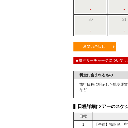
-
-
30
31
-
-
★燃油サーチャージについて：
料金に含まれるもの
旅行日程に明示した航空運賃
など
日程詳細(ツアーのスケジ
日程
1
【午前】福岡発、空