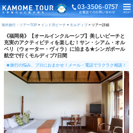
海外旅行・ツアーTOP
インド洋ビーチ
モルディブ
ツアー詳細
《福岡発》【オールインクルーシブ】美しいビーチと
充実のアクティビティを楽しむ！サン・シアム・オル
ベリ（ウォーター・ヴィラ）に泊まる★シンガポール
航空で行くモルディブ7日間
★旅行の悩み、プロにおまかせ！メール・電話でラクラク相談！