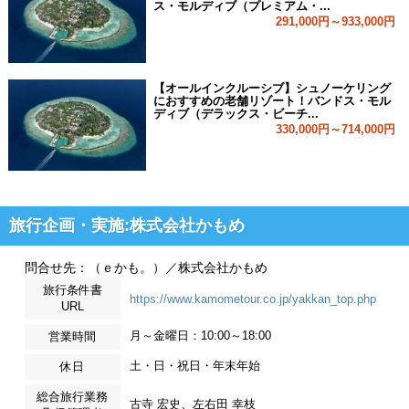
ス・モルディブ（プレミアム・...
291,000円～933,000円
【オールインクルーシブ】シュノーケリング
におすすめの老舗リゾート！バンドス・モル
ディブ（デラックス・ビーチ...
330,000円～714,000円
旅行企画・実施:株式会社かもめ
問合せ先：（ｅかも。）／株式会社かもめ
旅行条件書
https://www.kamometour.co.jp/yakkan_top.php
URL
月～金曜日：10:00～18:00
営業時間
土・日・祝日・年末年始
休日
総合旅行業務
古寺 宏史、左右田 幸枝