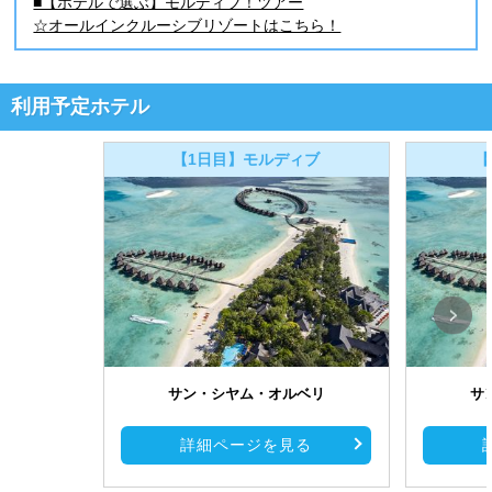
■【ホテルで選ぶ】モルディブ！ツアー
☆オールインクルーシブリゾートはこちら！
利用予定ホテル
【1日目】モルディブ
【
サン・シヤム・オルベリ
サ
詳細ページを見る