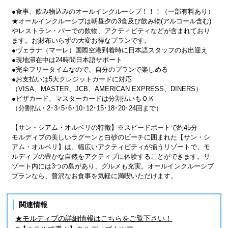
●食事、飲み物込みのオールインクルーシブ！！！（一部有料あり）
★オールインクルーシブは朝昼夕の3食及び飲み物(アルコール含む)
やレストラン・バーでの飲物、アクティビティなどが含まれており
ます。お財布いらずの大変お得なプランです。
●ヴェラナ（マーレ）国際空港到着時に日本語スタッフのお出迎え
●現地滞在中は24時間日本語サポート
●完全フリータイムなので、自分のプランで楽しめる
●お支払いは5大クレジットカードに対応
（VISA、MASTER、JCB、AMERICAN EXPRESS、DINERS）
●ビザカード、マスターカードは分割払いもＯＫ
（分割払い 2･3･5･6･10･12･15･18･20･24回まで）
【サン・シアム・オルベリの特徴】※スピードボートで約45分
モルディブの美しいラグーンと白砂のビーチに囲まれた【サン・シ
アム・オルベリ】は、幅広いアクティビティが揃うリゾートで、モ
ルディブの豊かな自然をアクティブに体験することができます。リ
ゾート内には3つの島があり、グルメも充実。オールインクルーシブ
プランなら、贅沢なお食事を気軽に満喫いただけます。
関連情報
★モルディブの詳細情報はこちらをご覧下さい！