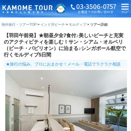
海外旅行・ツアーTOP
インド洋ビーチ
モルディブ
ツアー詳細
【羽田午前発】★朝昼夕全7食付♪美しいビーチと充実
のアクティビティを楽しむ！サン・シアム・オルベリ
（ビーチ・パビリオン）に泊まる♪シンガポール航空で
行くモルディブ5日間
★旅行の悩み、プロにおまかせ！メール・電話でラクラク相談