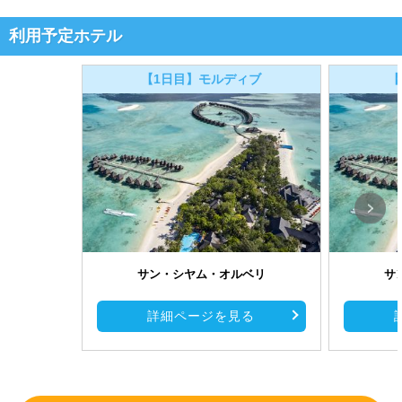
利用予定ホテル
【1日目】モルディブ
【
サン・シヤム・オルベリ
サ
詳細ページを見る