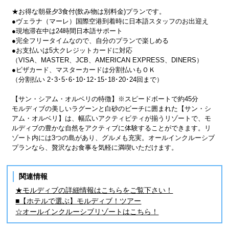
★お得な朝昼夕3食付(飲み物は別料金)プランです。
●ヴェラナ（マーレ）国際空港到着時に日本語スタッフのお出迎え
●現地滞在中は24時間日本語サポート
●完全フリータイムなので、自分のプランで楽しめる
●お支払いは5大クレジットカードに対応
（VISA、MASTER、JCB、AMERICAN EXPRESS、DINERS）
●ビザカード、マスターカードは分割払いもＯＫ
（分割払い 2･3･5･6･10･12･15･18･20･24回まで）
【サン・シアム・オルベリの特徴】※スピードボートで約45分
モルディブの美しいラグーンと白砂のビーチに囲まれた【サン・シ
アム・オルベリ】は、幅広いアクティビティが揃うリゾートで、モ
ルディブの豊かな自然をアクティブに体験することができます。リ
ゾート内には3つの島があり、グルメも充実。オールインクルーシブ
プランなら、贅沢なお食事を気軽に満喫いただけます。
関連情報
★モルディブの詳細情報はこちらをご覧下さい！
■【ホテルで選ぶ】モルディブ！ツアー
☆オールインクルーシブリゾートはこちら！