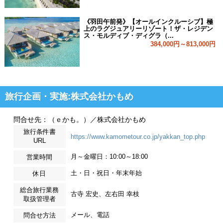
《羽田午前発》【オールインクルーシブ】極
上のラグジュアリーリゾート！ザ・レジデン
ス・モルディブ・ディグラ（...
384,000円～813,000円
旅行企画・実施:株式会社かもめ
問合せ先：（ｅかも。）／株式会社かもめ
旅行条件書
https://www.kamometour.co.jp/yakkan_top.php
URL
月～金曜日：10:00～18:00
営業時間
土・日・祝日・年末年始
休日
総合旅行業務
古寺 宏史、左右田 幸枝
取扱管理者
メール、電話
問合せ方法