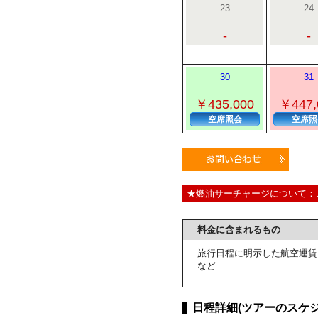
23
24
-
-
30
31
￥435,000
￥447,
空席照会
空席照
★燃油サーチャージについて：
料金に含まれるもの
旅行日程に明示した航空運賃
など
日程詳細(ツアーのスケジ