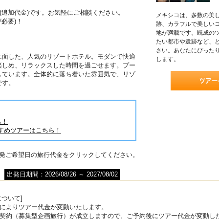
(追加代金)です。お気軽にご相談ください。
メキシコは、多数の美
必要)！
跡、カラフルで美しい
地が満載です。既成の
たい都市や遺跡など、
さい。あなたにぴった
に面した、人気のリゾートホテル。モダンで快適
します。
楽しめ、リラックスした時間を過ごせます。プー
しています。全体的に落ち着いた雰囲気で、リゾ
です。
ら！
すめツアーはこちら！
出発ご希望日の旅行代金をクリックしてください。
出発日期間：2026/08/26 ～ 2027/08/02
ついて]
によりツアー代金が変動いたします。
契約（募集型企画旅行）が成立しますので、ご予約後にツアー代金が変動し