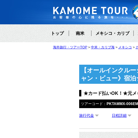
トップ
南米
メキシコ・カリブ
海外旅行・ツアーTOP
中米・カリブ海
メキシコ
【オールインクルー
ャン・ビュー》宿泊
★カード払いOK！★元
ツアーコード：
PKTAMMX-006E
旅行代金
日程詳細