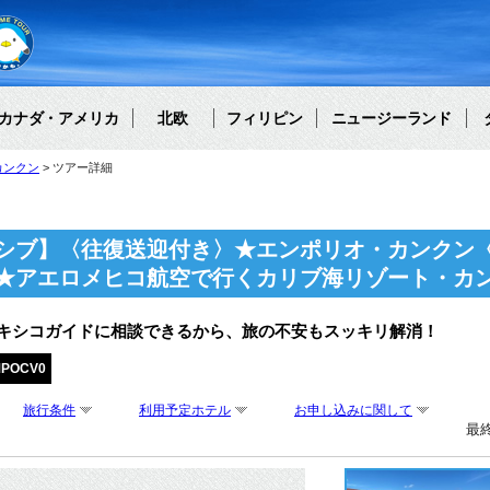
カナダ・アメリカ
北欧
フィリピン
ニュージーランド
カンクン
ツアー詳細
シブ】〈往復送迎付き〉★エンポリオ・カンクン
★アエロメヒコ航空で行くカリブ海リゾート・カン
メキシコガイドに相談できるから、旅の不安もスッキリ解消！
MPOCV0
旅行条件
利用予定ホテル
お申し込みに関して
最終