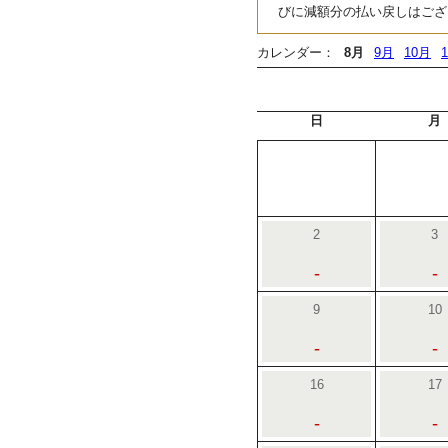
びに減額分の払い戻しはござ
カレンダー：
8月
9月
10月
日
月
2
3
-
-
9
10
-
-
16
17
-
-