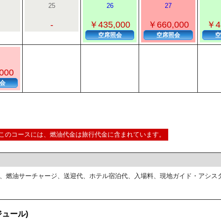
25
26
27
-
￥435,000
￥660,000
￥4
空席照会
空席照会
空
000
会
このコースには、燃油代金は旅行代金に含まれています。
、燃油サーチャージ、送迎代、ホテル宿泊代、入場料、現地ガイド・アシス
ュール)