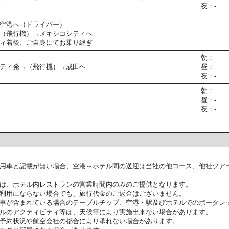
夜：-
空港へ（ドライバー）
（飛行機）→メキシコシティへ
ィ着後、ご自身にてお乗り継ぎ
朝：-
ティ発→（飛行機）→成田へ
昼：-
夜：-
朝：-
昼：-
夜：-
用車と記載が無い場合、空港～ホテル間の送迎は当社の他コース、他社ツア
は、ホテル内レストランの営業時間内のみのご提供となります。
利用にならない場合でも、旅行代金のご返金はございません。
事が含まれている場合のテーブルチップ、空港・駅及びホテルでのポータレ
ルのアクティビティ等は、天候等により実施出来ない場合があります。
予約状況や航空会社の都合により承れない場合があります。