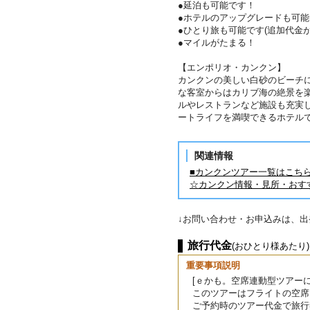
●延泊も可能です！
●ホテルのアップグレードも可能
●ひとり旅も可能です(追加代金が
●マイルがたまる！
【エンポリオ・カンクン】
カンクンの美しい白砂のビーチ
な客室からはカリブ海の絶景を
ルやレストランなど施設も充実
ートライフを満喫できるホテル
関連情報
■カンクンツアー一覧はこち
☆カンクン情報・見所・おす
↓お問い合わせ・お申込みは、
旅行代金
(おひとり様あたり)
重要事項説明
[ｅかも。空席連動型ツアーに
このツアーはフライトの空席
ご予約時のツアー代金で旅行