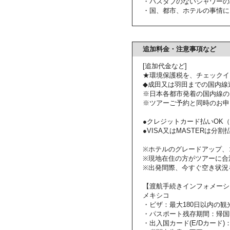
・バスタブのないシャワーの
・国、都市、ホテルの事情に
追加料金・注意事項など
[追加代金など]
★環境保護税を、チェックイ
◆成田又は羽田までの国内線
※日本各都市発着の国内線の
※ツアーご予約と同時のお申
●クレジットカード払いOK（VI
●VISA又はMASTERは分割払いも
※ホテルのグレードアップ、
※現地在住の方がツアーに合
※出発間際、今すぐ空き状況
【渡航手続きインフォメーシ
メキシコ
・ビザ：最大180日以内の観
・パスポート残存期間：帰国
・出入国カード(E/Dカード)