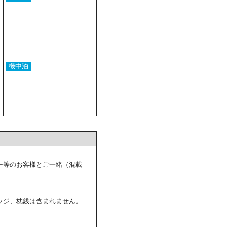
機中泊
ー等のお客様とご一緒（混載
ッジ、枕銭は含まれません。