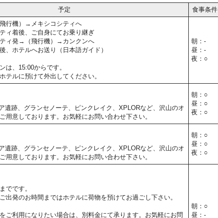
予定
食事条件
飛行機）→メキシコシティへ
ティ着後、ご自身にてお乗り継ぎ
ティ発→（飛行機）→カンクンへ
朝：-
後、ホテルへお送り（日本語ガイド）
昼：-
夜：○
は、15:00からです。
ホテルに預けて外出してください。
朝：○
昼：○
ア遺跡、グランセノーテ、ピンクレイク、XPLORなど、沢山のオ
夜：○
ご用意しております。お気軽にお問い合わせ下さい。
朝：○
昼：○
ア遺跡、グランセノーテ、ピンクレイク、XPLORなど、沢山のオ
夜：○
ご用意しております。お気軽にお問い合わせ下さい。
までです。
ご出発のお時間まではホテルに荷物を預けてお過ごし下さい。
朝：○
をご利用になりたい場合は、別料金にて承ります。お気軽にお問
昼：-