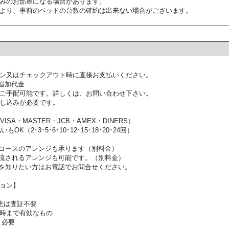
みのお部屋になる場合があります。
より、事前のベッドの台数の確約は出来ない場合がございます。
ン又はチェックアウト時に直接お支払いください。
追加代金
ご手配可能です。詳しくは、お問い合わせ下さい。
し込みが必要です。
SA・MASTER・JCB・AMEX・DINERS）
OK（2･3･5･6･10･12･15･18･20･24回）
コースのアレンジも承ります（別料金）
流されるアレンジも可能です。（別料金）
を知りたい方はお電話でお問合せください。
ョン】
光は査証不要
時まで有効なもの
：必要