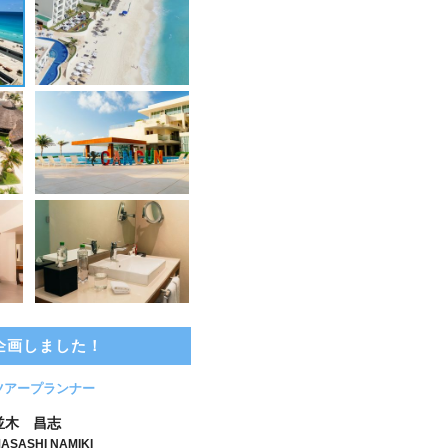
企画しました！
ツアープランナー
並木 昌志
ASASHI NAMIKI