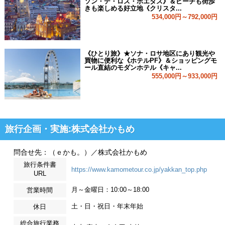
ソン・デ・ロス・ポエタス》＆ビーチも街歩
きも楽しめる好立地《クリスタ...
534,000円～792,000円
《ひとり旅》★ソナ・ロサ地区にあり観光や
買物に便利な《ホテルPF》＆ショッピングモ
ール直結のモダンホテル《キャ...
555,000円～933,000円
旅行企画・実施:株式会社かもめ
問合せ先：（ｅかも。）／株式会社かもめ
旅行条件書
https://www.kamometour.co.jp/yakkan_top.php
URL
月～金曜日：10:00～18:00
営業時間
土・日・祝日・年末年始
休日
総合旅行業務