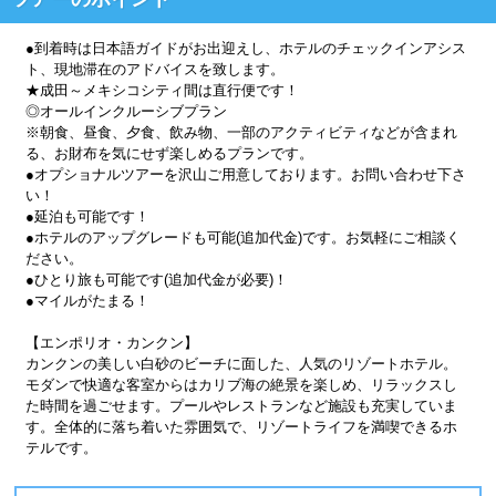
●到着時は日本語ガイドがお出迎えし、ホテルのチェックインアシス
ト、現地滞在のアドバイスを致します。
★成田～メキシコシティ間は直行便です！
◎オールインクルーシブプラン
※朝食、昼食、夕食、飲み物、一部のアクティビティなどが含まれ
る、お財布を気にせず楽しめるプランです。
●オプショナルツアーを沢山ご用意しております。お問い合わせ下さ
い！
●延泊も可能です！
●ホテルのアップグレードも可能(追加代金)です。お気軽にご相談く
ださい。
●ひとり旅も可能です(追加代金が必要)！
●マイルがたまる！
【エンポリオ・カンクン】
カンクンの美しい白砂のビーチに面した、人気のリゾートホテル。
モダンで快適な客室からはカリブ海の絶景を楽しめ、リラックスし
た時間を過ごせます。プールやレストランなど施設も充実していま
す。全体的に落ち着いた雰囲気で、リゾートライフを満喫できるホ
テルです。