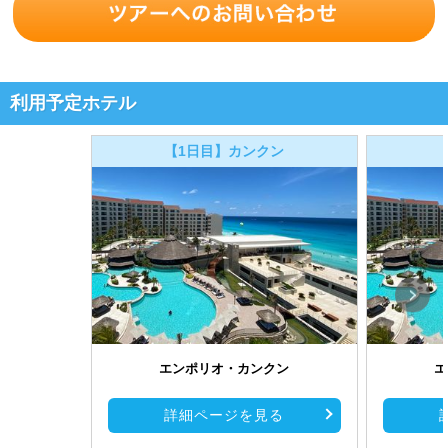
利用予定ホテル
【1日目】カンクン
エンポリオ・カンクン
エ
詳細ページを見る