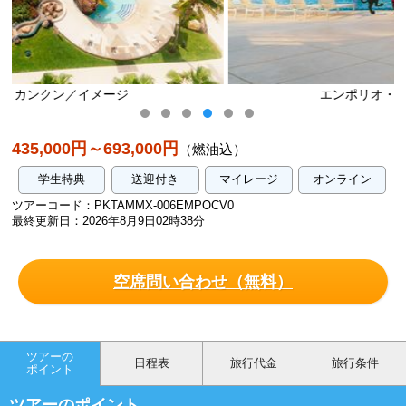
エンポリオ・カンクン／イメージ
435,000円～693,000円
（燃油込）
学生特典
送迎付き
マイレージ
オンライン
ツアーコード：PKTAMMX-006EMPOCV0
最終更新日：2026年8月9日02時38分
空席問い合わせ（無料）
ツアーの
日程表
旅行代金
旅行条件
ポイント
ツアーのポイント