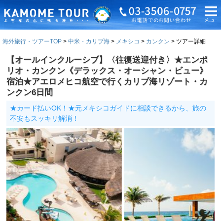
海外旅行・ツアーTOP
中米・カリブ海
メキシコ
カンクン
ツアー詳細
【オールインクルーシブ】〈往復送迎付き〉★エンポ
リオ・カンクン《デラックス・オーシャン・ビュー》
宿泊★アエロメヒコ航空で行くカリブ海リゾート・カ
ンクン6日間
★カード払いOK！★元メキシコガイドに相談できるから、旅の
不安もスッキリ解消！