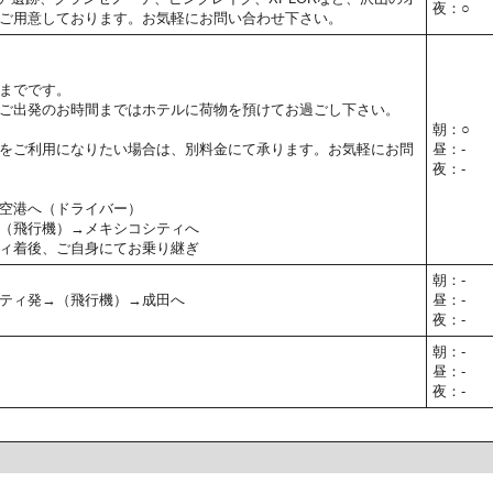
夜：○
ご用意しております。お気軽にお問い合わせ下さい。
までです。
ご出発のお時間まではホテルに荷物を預けてお過ごし下さい。
朝：○
をご利用になりたい場合は、別料金にて承ります。お気軽にお問
昼：-
夜：-
空港へ（ドライバー）
（飛行機）→メキシコシティへ
ィ着後、ご自身にてお乗り継ぎ
朝：-
ティ発→（飛行機）→成田へ
昼：-
夜：-
朝：-
昼：-
夜：-