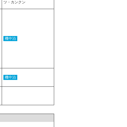
ツ・カンクン
機中泊
機中泊