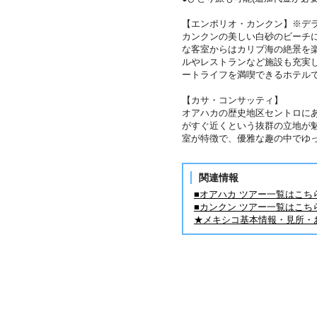
【エンポリオ・カンクン】※デ
カンクンの美しい白砂のビーチ
な客室からはカリブ海の絶景を
ルやレストランなど施設も充実
ートライフを満喫できるホテル
【カサ・コンサッティ】
オアハカの歴史地区セントロに
がすぐ近くという抜群の立地が
室が特徴で、優雅な趣の中でゆ
関連情報
■オアハカ ツアー一覧はこち
■カンクン ツアー一覧はこち
★メキシコ基本情報・見所・