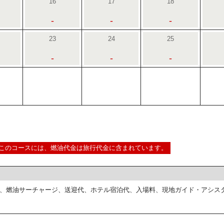
16
17
18
-
-
-
23
24
25
-
-
-
このコースには、燃油代金は旅行代金に含まれています。
、燃油サーチャージ、送迎代、ホテル宿泊代、入場料、現地ガイド・アシス