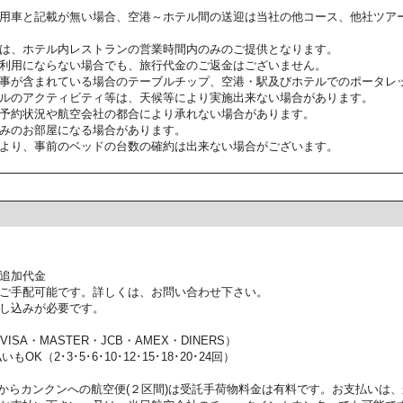
用車と記載が無い場合、空港～ホテル間の送迎は当社の他コース、他社ツア
は、ホテル内レストランの営業時間内のみのご提供となります。
利用にならない場合でも、旅行代金のご返金はございません。
事が含まれている場合のテーブルチップ、空港・駅及びホテルでのポータレ
ルのアクティビティ等は、天候等により実施出来ない場合があります。
予約状況や航空会社の都合により承れない場合があります。
みのお部屋になる場合があります。
より、事前のベッドの台数の確約は出来ない場合がございます。
追加代金
ご手配可能です。詳しくは、お問い合わせ下さい。
し込みが必要です。
SA・MASTER・JCB・AMEX・DINERS）
OK（2･3･5･6･10･12･15･18･20･24回）
からカンクンへの航空便(２区間)は受託手荷物料金は有料です。お支払いは