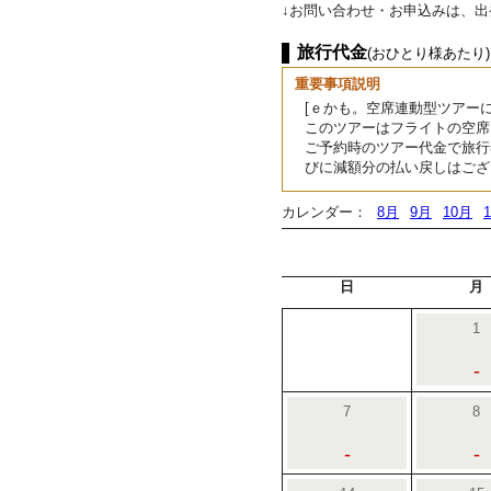
↓お問い合わせ・お申込みは、
旅行代金
(おひとり様あたり)
重要事項説明
[ｅかも。空席連動型ツアーに
このツアーはフライトの空席
ご予約時のツアー代金で旅行
びに減額分の払い戻しはござ
カレンダー：
8月
9月
10月
日
月
1
-
7
8
-
-