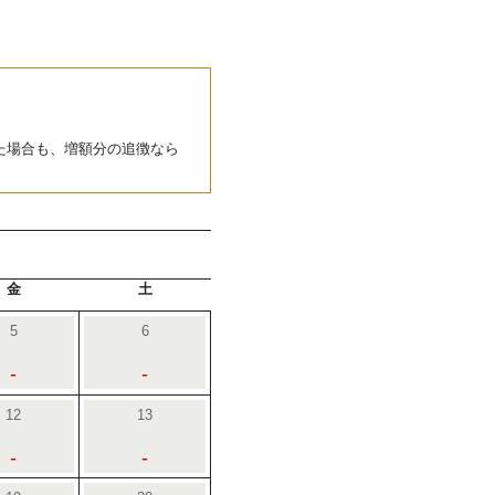
た場合も、増額分の追徴なら
金
土
5
6
-
-
12
13
-
-