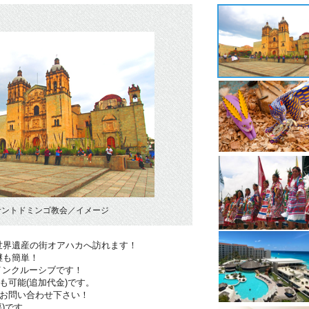
サントドミンゴ教会／イメージ
世界遺産の街オアハカへ訪れます！
継も簡単！
インクルーシブです！
も可能(追加代金)です。
！お問い合わせ下さい！
)です。