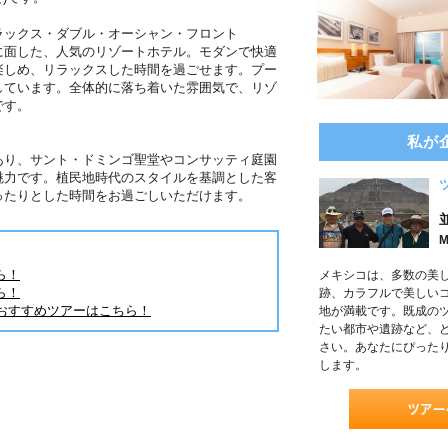
ラックス・ダブル・オーシャン・フロント
に面した、人気のリゾートホテル。モダンで快適
楽しめ、リラックスした時間を過ごせます。プー
しています。全体的に落ち着いた雰囲気で、リゾ
です。
私が
あり、サント・ドミンゴ聖堂やコンサッティ庭園
魅力です。植民地時代のスタイルを基調とした客
ったりとした時間をお過ごしいただけます。
M
ら！
メキシコは、多数の美
ら！
跡、カラフルで美しい
おすすめツアーはこちら！
地が満載です。既成の
たい都市や遺跡など、
さい。あなたにぴった
します。