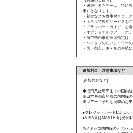
【共通のご案内】
・送迎付きツアーは、特に専
車）となります。
・朝食などお食事付きコース
・ホテル特典やサービスをご
・ドライバー・ガイド、お食
・オプショナルツアー、ホテ
・航空機の事前座席指定は、
・バスタブのないシャワーの
・国、都市、ホテルの事情に
追加料金・注意事項など
[追加代金など]
◆成田又は羽田までの国内線
※日本各都市発着の国内線の
※ツアーご予約と同時のお申
●クレジットカード払いOK（VI
●VISA又はMASTERは分割払いも
◎メキシコ国内線のオアハカ