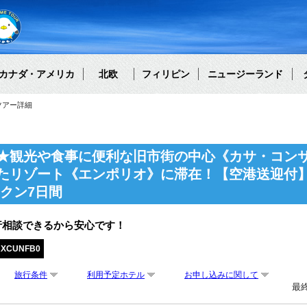
カナダ・アメリカ
北欧
フィリピン
ニュージーランド
ツアー詳細
★観光や食事に便利な旧市街の中心《カサ・コン
たリゾート《エンポリオ》に滞在！【空港送迎付
クン7日間
行相談できるから安心です！
AXCUNFB0
旅行条件
利用予定ホテル
お申し込みに関して
最終