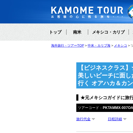
トップ
南米
メキシコ・カリブ
海外旅行・ツアーTOP
中米・カリブ海
メキシコ
【ビジネスクラス】
美しいビーチに面し
行く オアハカ＆カン
★元メキシコガイドに旅
ツアーコード：
PKTAMMX-007O
旅行代金
日程詳細