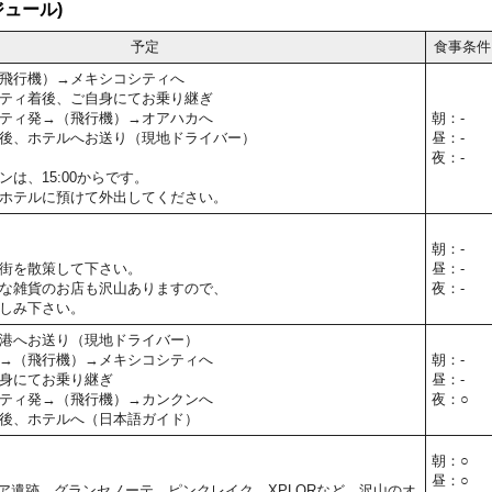
ュール)
予定
食事条件
飛行機）→メキシコシティへ
ティ着後、ご自身にてお乗り継ぎ
ティ発→（飛行機）→オアハカへ
朝：-
後、ホテルへお送り（現地ドライバー）
昼：-
夜：-
は、15:00からです。
ホテルに預けて外出してください。
朝：-
街を散策して下さい。
昼：-
な雑貨のお店も沢山ありますので、
夜：-
しみ下さい。
港へお送り（現地ドライバー）
→（飛行機）→メキシコシティへ
朝：-
身にてお乗り継ぎ
昼：-
ティ発→（飛行機）→カンクンへ
夜：○
後、ホテルへ（日本語ガイド）
朝：○
昼：○
ア遺跡、グランセノーテ、ピンクレイク、XPLORなど、沢山のオ