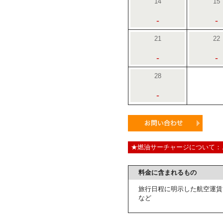
14
15
-
-
21
22
-
-
28
-
★燃油サーチャージについて：
料金に含まれるもの
旅行日程に明示した航空運賃
など