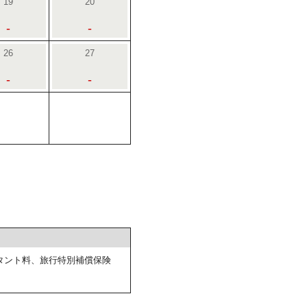
19
20
-
-
26
27
-
-
タント料、旅行特別補償保険