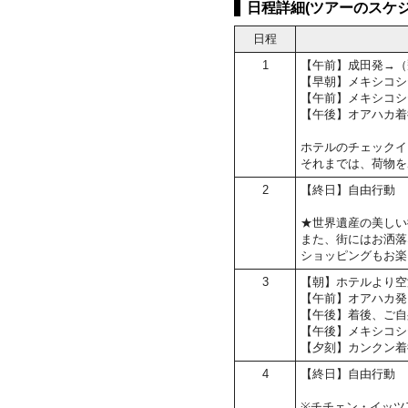
日程詳細(ツアーのスケジ
日程
1
【午前】成田発→（
【早朝】メキシコシ
【午前】メキシコシ
【午後】オアハカ着
ホテルのチェックイン
それまでは、荷物を
2
【終日】自由行動
★世界遺産の美しい
また、街にはお洒落
ショッピングもお楽
3
【朝】ホテルより空
【午前】オアハカ発
【午後】着後、ご自
【午後】メキシコシ
【夕刻】カンクン着
4
【終日】自由行動
※チチェン・イッツ