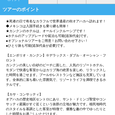
ツアーのポイント
★死者の日で有名なカラフルで世界遺産の街オアハカへ訪れます！
◆メキシコは入国手続きも乗り継も簡単！
★カンクンのホテルは、オールインクルーシブです！
●ホテルのアップグレードや延泊も可能(追加代金)です。
●オプショナルツアーをご用意！お問い合わせ下さい！
●ひとり旅も可能(追加代金が必要)です。
【エンポリオ・カンクン】※デラックス・ダブル・オーシャン・フ
ロント
カンクンの美しい白砂のビーチに面した、人気のリゾートホテル。
モダンで快適な客室からはカリブ海の絶景を楽しめ、リラックスし
た時間を過ごせます。プールやレストランなど施設も充実していま
す。全体的に落ち着いた雰囲気で、リゾートライフを満喫できるホ
テルです。
【カサ・コンサッティ】
オアハカの歴史地区セントロにあり、サント・ドミンゴ聖堂やコン
サッティ庭園がすぐ近くという抜群の立地が魅力です。植民地時代
のスタイルを基調とした客室が特徴で、優雅な趣の中でゆったりと
した時間をお過ごしいただけます。