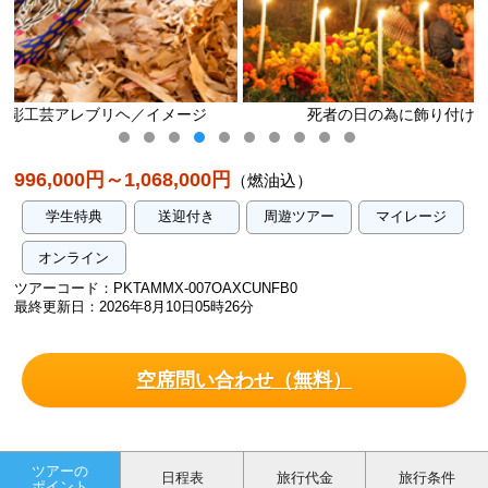
メージ
死者の日の為に飾り付けされた祭壇／イメージ
996,000円～1,068,000円
（燃油込）
学生特典
送迎付き
周遊ツアー
マイレージ
オンライン
ツアーコード：PKTAMMX-007OAXCUNFB0
最終更新日：2026年8月10日05時26分
空席問い合わせ（無料）
ツアーの
日程表
旅行代金
旅行条件
ポイント