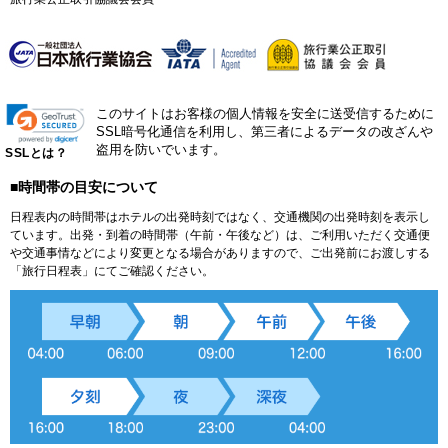
このサイトはお客様の個人情報を安全に送受信するために
SSL暗号化通信を利用し、第三者によるデータの改ざんや
盗用を防いでいます。
SSLとは？
■時間帯の目安について
日程表内の時間帯はホテルの出発時刻ではなく、交通機関の出発時刻を表示し
ています。出発・到着の時間帯（午前・午後など）は、ご利用いただく交通便
や交通事情などにより変更となる場合がありますので、ご出発前にお渡しする
「旅行日程表」にてご確認ください。