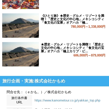
《ひとり旅》★歴史・グルメ・リゾートを満
喫！「歴史と文化の中心地」メキシコシティ
「食文化の宝庫」オアハカ「極...
780,000円～1,338,000円
★歴史・グルメ・リゾートを満喫！「歴史と
文化の中心地」メキシコシティ「食文化の宝
庫」オアハカ「極上カリブ・ビ...
606,000円～879,000円
旅行企画・実施:株式会社かもめ
問合せ先：（ｅかも。）／株式会社かもめ
旅行条件書
https://www.kamometour.co.jp/yakkan_top.php
URL