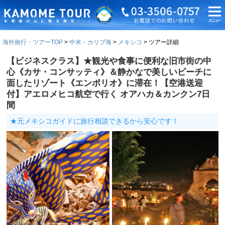
海外旅行・ツアーTOP
中米・カリブ海
メキシコ
ツアー詳細
【ビジネスクラス】★観光や食事に便利な旧市街の中
心《カサ・コンサッティ》＆静かなで美しいビーチに
面したリゾート《エンポリオ》に滞在！【空港送迎
付】アエロメヒコ航空で行く オアハカ＆カンクン7日
間
★元メキシコガイドに旅行相談できるから安心です！