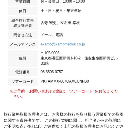
月～金曜日：10:00～18:00
営業時間
土・日・祝日・年末年始
休日
総合旅行業務
古寺 宏史、左右田 幸枝
取扱管理者
メール、電話
問合せ方法
ekamo@kamometour.co.jp
メールアドレス
〒105-0003
住所
東京都港区西新橋1-10-2 住友生命西新橋ビル
B1階
03-3506-0757
電話番号
PKTAMMX-007OAXCUNFB0
ツアーコード
※ご予約・お問い合わせの際は、ツアーコード をお伝えくだ
さい。
旅行業務取扱管理者とは、お客様の旅行を取り扱う営業所での取引
に関する責任者です。 この旅行契約に関し、担当者からの説明に
ご不明な点があれば、ご遠慮なく上記の取扱管理者にお訊ねくださ