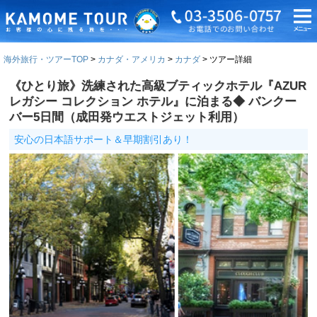
海外旅行・ツアーTOP
カナダ・アメリカ
カナダ
ツアー詳細
《ひとり旅》洗練された高級ブティックホテル『AZUR
レガシー コレクション ホテル』に泊まる◆ バンクー
バー5日間（成田発ウエストジェット利用）
安心の日本語サポート＆早期割引あり！