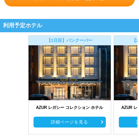
利用予定ホテル
【1日目】バンクーバー
【
AZUR レガシー コレクション ホテル
AZUR 
詳細ページを見る