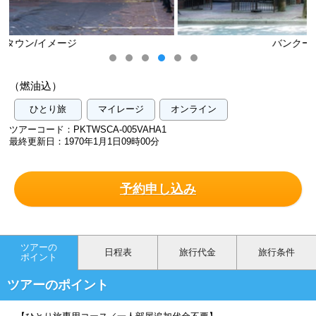
バンクーバー/イメージ
（燃油込）
ひとり旅
マイレージ
オンライン
ツアーコード：PKTWSCA-005VAHA1
最終更新日：1970年1月1日09時00分
予約申し込み
ツアーの
日程表
旅行代金
旅行条件
ポイント
ツアーのポイント