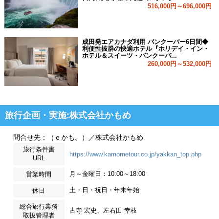
516,000円～696,000円
成田発エアカナダ利用 バンクーバー6日間◆
利便性抜群の快適ホテル『ホリデイ・イン・
ホテル＆スイーツ・バンクーバ...
260,000円～532,000円
旅行企画・実施:株式会社かもめ
問合せ先：（ｅかも。）／株式会社かもめ
旅行条件書
https://www.kamometour.co.jp/yakkan_top.php
URL
月～金曜日：10:00～18:00
営業時間
土・日・祝日・年末年始
休日
総合旅行業務
古寺 宏史、左右田 幸枝
取扱管理者