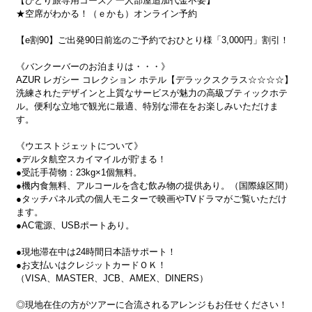
【ひとり旅専用コース／一人部屋追加代金不要】
★空席がわかる！（ｅかも）オンライン予約
【e割90】ご出発90日前迄のご予約でおひとり様「3,000円」割引！
《バンクーバーのお泊まりは・・・》
AZUR レガシー コレクション ホテル【デラックスクラス☆☆☆☆】
洗練されたデザインと上質なサービスが魅力の高級ブティックホテ
ル。便利な立地で観光に最適、特別な滞在をお楽しみいただけま
す。
《ウエストジェットについて》
●デルタ航空スカイマイルが貯まる！
●受託手荷物：23kg×1個無料。
●機内食無料、アルコールを含む飲み物の提供あり。（国際線区間）
●タッチパネル式の個人モニターで映画やTVドラマがご覧いただけ
ます。
●AC電源、USBポートあり。
●現地滞在中は24時間日本語サポート！
●お支払いはクレジットカードＯＫ！
（VISA、MASTER、JCB、AMEX、DINERS）
◎現地在住の方がツアーに合流されるアレンジもお任せください！