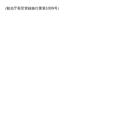
（観光庁長官登録旅行業第1009号）
〒105-0003 東京都港区西新橋1-10-2 住友生命西新橋ビルB1階
TEL 03-3506-0757 FAX 03-3506-8536
一般社団法人 日本旅行業協会（JATA）正会員
IATA公認旅客代理店
旅行業公正取引協議会会員
このサイトはお客様の個人情報を安全に送受信するために
SSL暗号
SSL
化通信を利用し、第三者によるデータの改ざんや
盗用を防いでいま
と
す。
は？
■時間帯の目安について
日程表内の時間帯はホテルの出発時刻ではなく、交通機関の出発時刻を表示し
ています。出発・到着の時間帯（午前・午後など）は、ご利用いただく交通便
や交通事情などにより変更となる場合がありますので、ご出発前にお渡しする
「旅行日程表」にてご確認ください。