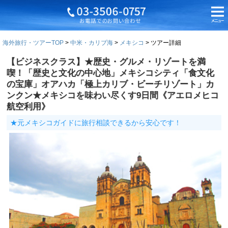
海外旅行・ツアーTOP
中米・カリブ海
メキシコ
ツアー詳細
【ビジネスクラス】★歴史・グルメ・リゾートを満
喫！「歴史と文化の中心地」メキシコシティ「食文化
の宝庫」オアハカ「極上カリブ・ビーチリゾート」カ
ンクン★メキシコを味わい尽くす9日間《アエロメヒコ
航空利用》
★元メキシコガイドに旅行相談できるから安心です！