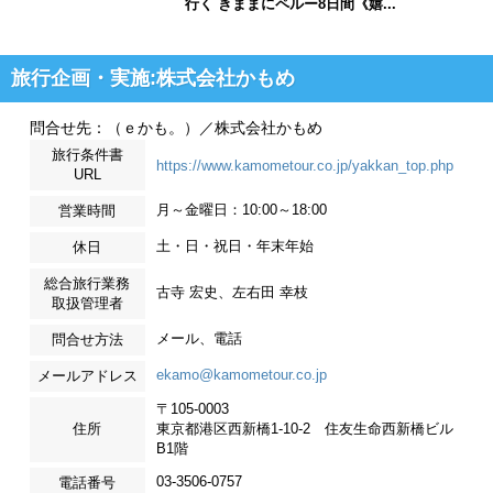
行く きままにペルー8日間《嬉...
旅行企画・実施:株式会社かもめ
問合せ先：（ｅかも。）／株式会社かもめ
旅行条件書
https://www.kamometour.co.jp/yakkan_top.php
URL
月～金曜日：10:00～18:00
営業時間
土・日・祝日・年末年始
休日
総合旅行業務
古寺 宏史、左右田 幸枝
取扱管理者
メール、電話
問合せ方法
ekamo@kamometour.co.jp
メールアドレス
〒105-0003
住所
東京都港区西新橋1-10-2 住友生命西新橋ビル
B1階
03-3506-0757
電話番号