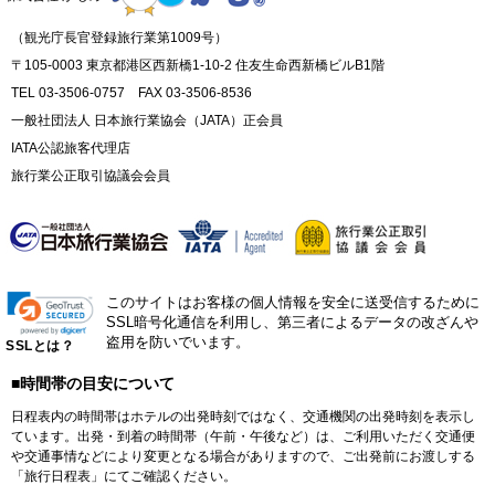
（観光庁長官登録旅行業第1009号）
〒105-0003 東京都港区西新橋1-10-2 住友生命西新橋ビルB1階
TEL 03-3506-0757 FAX 03-3506-8536
一般社団法人 日本旅行業協会（JATA）正会員
IATA公認旅客代理店
旅行業公正取引協議会会員
このサイトはお客様の個人情報を安全に送受信するために
SSL暗号化通信を利用し、第三者によるデータの改ざんや
盗用を防いでいます。
SSLとは？
■時間帯の目安について
日程表内の時間帯はホテルの出発時刻ではなく、交通機関の出発時刻を表示し
ています。出発・到着の時間帯（午前・午後など）は、ご利用いただく交通便
や交通事情などにより変更となる場合がありますので、ご出発前にお渡しする
「旅行日程表」にてご確認ください。