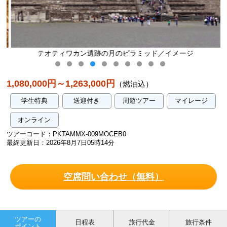
テオティワカン遺跡の月のピラミッド／イメージ
1,080,000円～1,263,000円
（燃油込）
学生特典
送迎付き
周遊ツアー
マイレージ
オンライン
ツアーコード：PKTAMMX-009MOCEB0
最終更新日：2026年8月7日05時14分
空席問い合わせ（無料）
ツアーの
日程表
旅行代金
旅行条件
ポイント