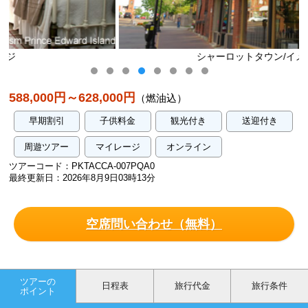
シャーロットタウン/イメージ
588,000円～628,000円
（燃油込）
早期割引
子供料金
観光付き
送迎付き
周遊ツアー
マイレージ
オンライン
ツアーコード：PKTACCA-007PQA0
最終更新日：2026年8月9日03時13分
空席問い合わせ（無料）
ツアーの
日程表
旅行代金
旅行条件
ポイント