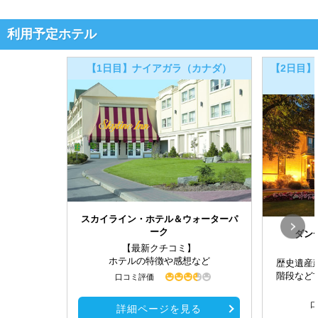
利用予定ホテル
【1日目】ナイアガラ（カナダ）
【2日目】
スカイライン・ホテル＆ウォーターパ
ーク
ダン
【最新クチコミ】
ホテルの特徴や感想など
歴史遺産
階段など
口コミ評価
口
詳細ページを見る