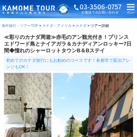
海外旅行・ツアーTOP
カナダ・アメリカ
カナダ
ツアー詳細
≪彩りのカナダ周遊≫赤毛のアン観光付き！プリンス
エドワード島とナイアガラ＆カナディアンロッキー7日
間◆憧れのシャーロットタウンB＆Bステイ
初めてのカナダ旅行にもお勧めのコースです！各都市で延泊アレ
ンジもOK！