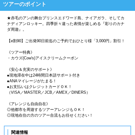
ツアーのポイント
★赤毛のアンの舞台プリンスエドワード島、ナイアガラ、そしてカ
ナディアンロッキー。四季折々違った表情が楽しめる『彩りのカナ
ダ周遊』。
【e割90】ご出発90日前迄のご予約でおひとり様「3,000円」割引！
《ツアー特典》
・カウズ(Cow's)アイスクリームクーポン
《安心＆充実のサポート》
●現地滞在中は24時間日本語サポート付き
●ANAマイレージがたまる！
●お支払いはクレジットカードＯＫ！
（VISA／MASTER／JCB／AMEX／DINERS）
《アレンジも自由自在》
◎他都市を周遊するツアーアレンジもＯＫ！
◎現地在住の方のツアー合流もお任せください！
関連情報