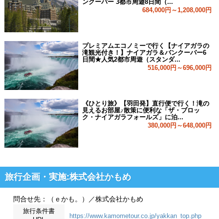
ンクーバー 3都市周遊8日間（...
684,000円～1,208,000円
プレミアムエコノミーで行く【ナイアガラの
滝観光付き！】ナイアガラ＆バンクーバー6
日間★人気2都市周遊（スタンダ...
516,000円～696,000円
《ひとり旅》【羽田発】直行便で行く！滝の
見えるお部屋♪散策に便利な「ザ・ブロッ
ク・ナイアガラフォールズ」に泊...
380,000円～648,000円
旅行企画・実施:株式会社かもめ
問合せ先：（ｅかも。）／株式会社かもめ
旅行条件書
https://www.kamometour.co.jp/yakkan_top.php