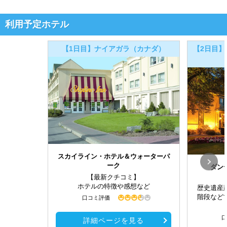
利用予定ホテル
【1日目】ナイアガラ（カナダ）
【2日目】
スカイライン・ホテル＆ウォーターパ
ーク
ダン
【最新クチコミ】
ホテルの特徴や感想など
歴史遺産
階段など
口コミ評価
口
詳細ページを見る