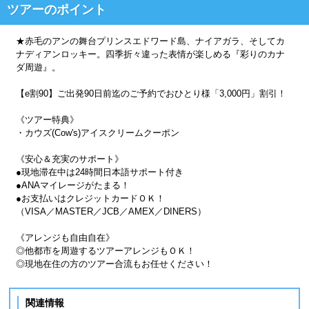
ツアーのポイント
★赤毛のアンの舞台プリンスエドワード島、ナイアガラ、そしてカ
ナディアンロッキー。四季折々違った表情が楽しめる『彩りのカナ
ダ周遊』。
【e割90】ご出発90日前迄のご予約でおひとり様「3,000円」割引！
《ツアー特典》
・カウズ(Cow's)アイスクリームクーポン
《安心＆充実のサポート》
●現地滞在中は24時間日本語サポート付き
●ANAマイレージがたまる！
●お支払いはクレジットカードＯＫ！
（VISA／MASTER／JCB／AMEX／DINERS）
《アレンジも自由自在》
◎他都市を周遊するツアーアレンジもＯＫ！
◎現地在住の方のツアー合流もお任せください！
関連情報