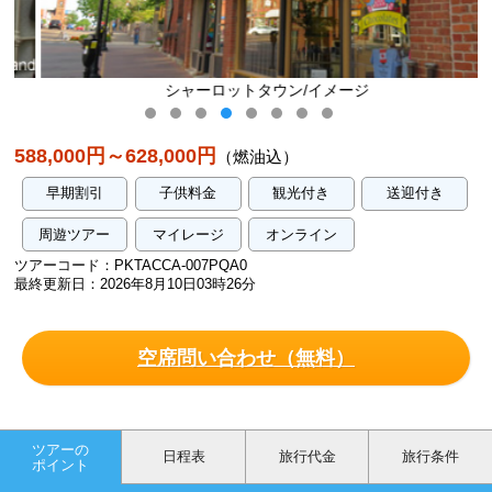
シャーロットタウン/イメージ
588,000円～628,000円
（燃油込）
早期割引
子供料金
観光付き
送迎付き
周遊ツアー
マイレージ
オンライン
ツアーコード：PKTACCA-007PQA0
最終更新日：2026年8月10日03時26分
空席問い合わせ（無料）
ツアーの
日程表
旅行代金
旅行条件
ポイント