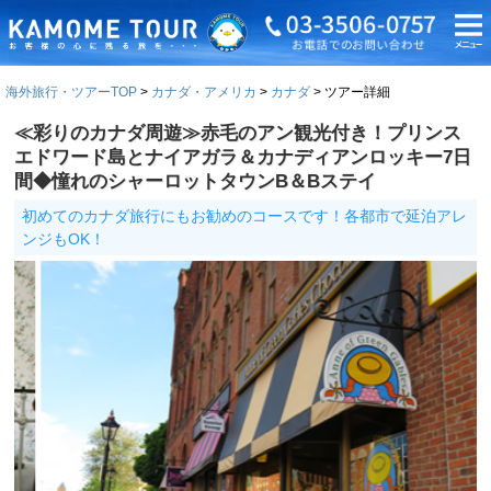
海外旅行・ツアーTOP
カナダ・アメリカ
カナダ
ツアー詳細
≪彩りのカナダ周遊≫赤毛のアン観光付き！プリンス
エドワード島とナイアガラ＆カナディアンロッキー7日
間◆憧れのシャーロットタウンB＆Bステイ
初めてのカナダ旅行にもお勧めのコースです！各都市で延泊アレ
ンジもOK！