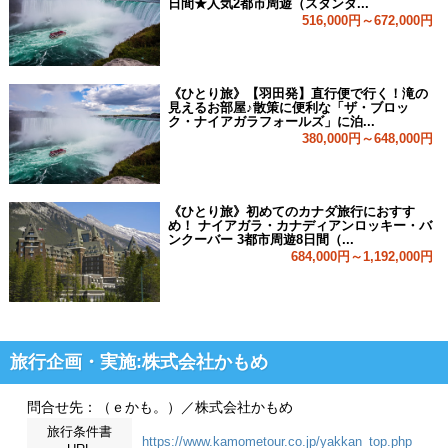
日間★人気2都市周遊（スタンダ...
516,000円～672,000円
《ひとり旅》【羽田発】直行便で行く！滝の
見えるお部屋♪散策に便利な「ザ・ブロッ
ク・ナイアガラフォールズ」に泊...
380,000円～648,000円
《ひとり旅》初めてのカナダ旅行におすす
め！ ナイアガラ・カナディアンロッキー・バ
ンクーバー 3都市周遊8日間（...
684,000円～1,192,000円
旅行企画・実施:株式会社かもめ
問合せ先：（ｅかも。）／株式会社かもめ
旅行条件書
https://www.kamometour.co.jp/yakkan_top.php