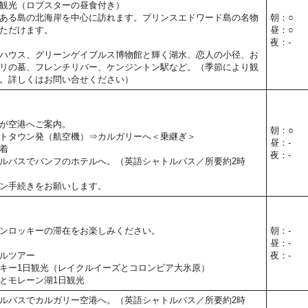
観光（ロブスターの昼食付き）
ある島の北海岸を中心に訪れます。プリンスエドワード島の名物
朝：○
ただけます。
昼：○
夜：-
ハウス、グリーンゲイブルス博物館と輝く湖水、恋人の小径、お
リの墓、フレンチリバー、ケンジントン駅など。（季節により観
。詳しくはお問い合せください）
が空港へご案内。
朝：○
トタウン発（航空機）⇒カルガリーへ＜乗継ぎ＞
昼：-
着
夜：-
ルバスでバンフのホテルへ。（英語シャトルバス／所要約2時
ン手続きをお願いします。
ンロッキーの滞在をお楽しみください。
朝：-
昼：-
ルツアー
夜：-
キー1日観光（レイクルイーズとコロンビア大氷原）
とモレーン湖1日観光
ルバスでカルガリー空港へ。（英語シャトルバス／所要約2時