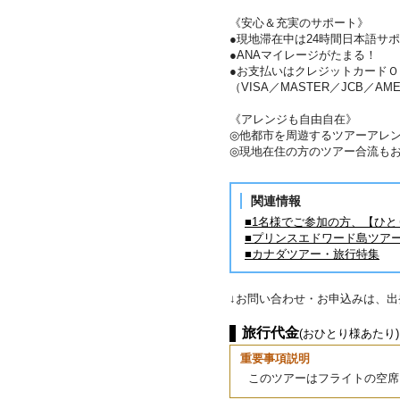
《安心＆充実のサポート》
●現地滞在中は24時間日本語サ
●ANAマイレージがたまる！
●お支払いはクレジットカードＯ
（VISA／MASTER／JCB／AME
《アレンジも自由自在》
◎他都市を周遊するツアーアレ
◎現地在住の方のツアー合流も
関連情報
■1名様でご参加の方、【ひ
■プリンスエドワード島ツア
■カナダツアー・旅行特集
↓お問い合わせ・お申込みは、
旅行代金
(おひとり様あたり)
重要事項説明
このツアーはフライトの空席