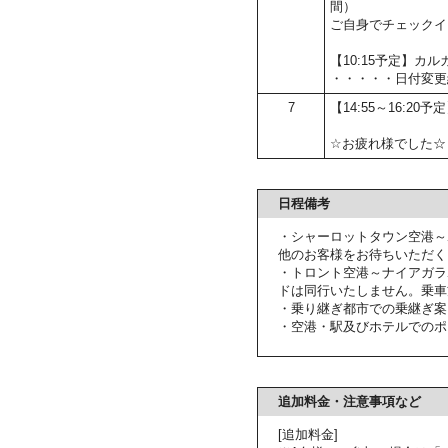
間）
ご自身でチェックイ
【10:15予定】
・・・・・日付変更
7
【14:55～16:20
☆お疲れ様でした☆
日程備考
・シャーロットタウン空港～
他のお客様をお待ちいただく
・トロント空港～ナイアガラ
ドは同行いたしません。乗車
・乗り継ぎ都市での乗継ぎ案
・空港・駅及びホテルでのポ
追加料金・注意事項など
[追加料金]