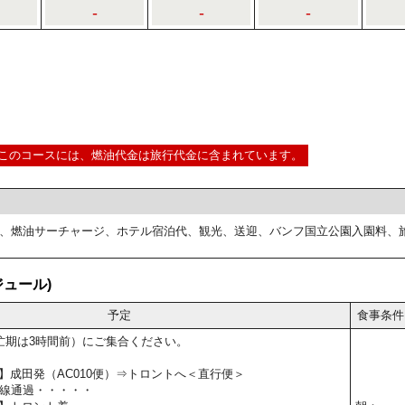
-
-
-
このコースには、燃油代金は旅行代金に含まれています。
、燃油サーチャージ、ホテル宿泊代、観光、送迎、バンフ国立公園入園料、
ュール)
予定
食事条件
忙期は3時間前）にご集合ください。
5予定】成田発（AC010便）⇒トロントへ＜直行便＞
線通過・・・・・