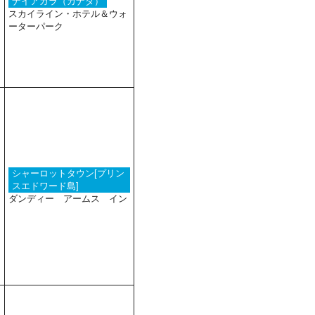
ナイアガラ（カナダ）
スカイライン・ホテル＆ウォ
ーターパーク
シャーロットタウン[プリン
スエドワード島]
ダンディー アームス イン