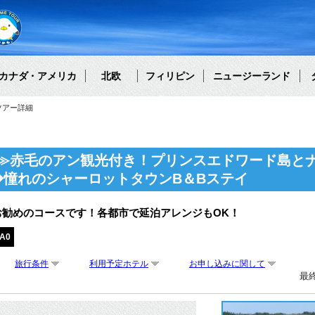
カナダ・アメリカ
北欧
フィリピン
ニュージーランド
ツアー詳細
≫赤毛のアン観光付き！プリンスエドワード島と
◆憧れのシャーロットタウンB＆Bステイ
お勧めのコースです！各都市で延泊アレンジもOK！
A0
旅行条件
利用予定ホテル
お申し込みに関して
最終