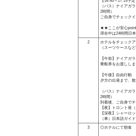
【16:40～17:15
（バス）ナイアガラ
2時間）
ご自身でチェックイ
★★ここが安心poin
滞在中は24時間日
2
ホテルをチェックア
（スーツケースなど
【午前】ナイアガラ
乗船券をお渡ししま
【午後】自由行動
夕方の出発まで、散
（バス）ナイアガラ
2時間）
到着後、ご自身でチ
【夜】トロント発（
【深夜】シャーロッ
（車）日本語ガイド
3
◎ホテルにて朝食