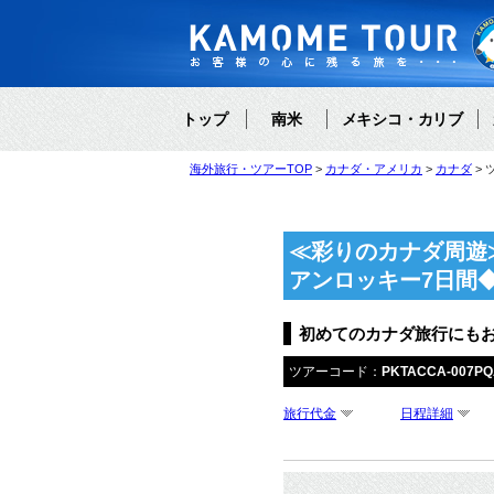
トップ
南米
メキシコ・カリブ
海外旅行・ツアーTOP
カナダ・アメリカ
カナダ
≪彩りのカナダ周遊
アンロッキー7日間
初めてのカナダ旅行にも
ツアーコード：
PKTACCA-007PQ
旅行代金
日程詳細