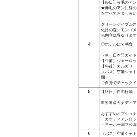
【終日】赤毛のアン
★赤毛のアンに縁の
をすべてお楽しみい
グリーンゲイブルス
化けの森、モンゴメ
光内容は異なります
4
◎ホテルにて朝食
（車）日本語ガイド
【午前】シャーロッ
【午後】カルガリー
（バス）空港シャト
間）
ご自身でチェックイ
5
【終日】自由行動
世界遺産カナディア
おすすめオプショナ
・カナディアンロッ
・ヨーホー国立公園
6
（バス）空港シャト