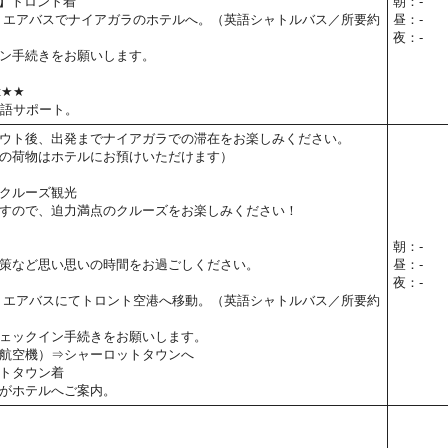
予定】トロント着
朝：-
 エアバスでナイアガラのホテルへ。（英語シャトルバス／所要約
昼：-
夜：-
ン手続きをお願いします。
t★★
本語サポート。
ウト後、出発までナイアガラでの滞在をお楽しみください。
の荷物はホテルにお預けいただけます）
クルーズ観光
すので、迫力満点のクルーズをお楽しみください！
朝：-
策など思い思いの時間をお過ごしください。
昼：-
夜：-
 エアバスにてトロント空港へ移動。（英語シャトルバス／所要約
ェックイン手続きをお願いします。
航空機）⇒シャーロットタウンへ
トタウン着
がホテルへご案内。