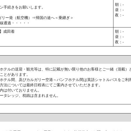
朝：-
ン手続きをお願いします。
昼：-
夜：-
カルガリー発（航空機）⇒帰国の途へ＜乗継ぎ＞
線通過・・・・・
予定】成田着
朝：-
昼：-
夜：-
ホテルの送迎・観光等は、特に記載が無い限り他のお客様とご一緒（混載）
ことがあります。
ホテル間、及びカルガリー空港～バンフホテル間は英語シャトルバスをご利
方法については最終日程表にてご案内させていただきます。
内は付いておりません。
ータレッジ、枕銭は含まれません。