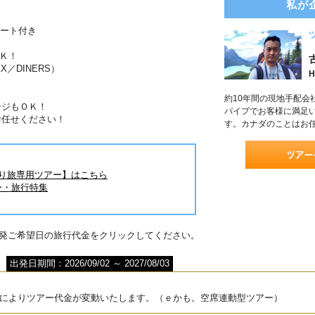
私が
ポート付き
Ｋ！
X／DINERS）
H
約10年間の現地手配会
ンジもＯＫ！
パイプでお客様に満足
お任せください！
す。カナダのことはお
とり旅専用ツアー】はこちら
ー・旅行特集
出発ご希望日の旅行代金をクリックしてください。
出発日期間：2026/09/02 ～ 2027/08/03
によりツアー代金が変動いたします。（ｅかも。空席連動型ツアー）