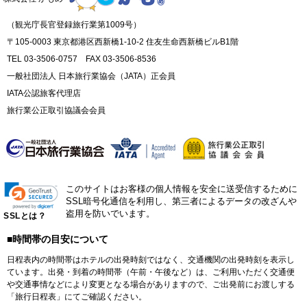
（観光庁長官登録旅行業第1009号）
〒105-0003 東京都港区西新橋1-10-2 住友生命西新橋ビルB1階
TEL 03-3506-0757 FAX 03-3506-8536
一般社団法人 日本旅行業協会（JATA）正会員
IATA公認旅客代理店
旅行業公正取引協議会会員
このサイトはお客様の個人情報を安全に送受信するために
SSL暗号化通信を利用し、第三者によるデータの改ざんや
盗用を防いでいます。
SSLとは？
■時間帯の目安について
日程表内の時間帯はホテルの出発時刻ではなく、交通機関の出発時刻を表示し
ています。出発・到着の時間帯（午前・午後など）は、ご利用いただく交通便
や交通事情などにより変更となる場合がありますので、ご出発前にお渡しする
「旅行日程表」にてご確認ください。