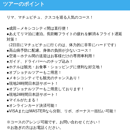
ツアーのポイント
リマ、マチュピチュ、クスコを巡る人気のコース！
●成田⇔メキシコシティ間は直行便！
●あえてリマ泊に連泊。長距離フライトの疲れを解消＆フライト遅延
対策！
（2日目にマチュピチュに行くのは、体力的に非常にハードです）
●高山病予防に配慮。身体の負担が少ないコース！
●空港～ホテル間の送迎はお客様だけの専用車利用！
●ガイド、ドライバーへのチップ込み！
●ホテルは観光・お食事・ショッピングに便利な好立地！
●オプショナルツアーもご用意！
●メキシコシティでも観光のチャンスあり！
●現地24時間日本語サポート！
●オプショナルツアーもご用意しております！
●現地24時間日本語サポート！
●マイルがたまる！
●オンラインカード決済可能！
●VISAまたはMASTERなら分割、リボ、ボーナス一括払い可能！
※コースのアレンジ可能です。お問い合わせください！
※お急ぎの方はお電話ください。