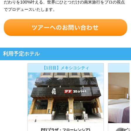
だわりを100%叶える、世界にひとつだけの南米旅行をプロの視点
でプロデュースいたします。
利用予定ホテル
【1日目】メキシコシティ
PF(プラザ・フローレンシア)
イビス