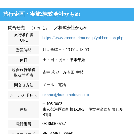
旅行企画・実施:株式会社かもめ
問合せ先：（ｅかも。）／株式会社かもめ
旅行条件書
https://www.kamometour.co.jp/yakkan_top.php
URL
月～金曜日：10:00～18:00
営業時間
土・日・祝日・年末年始
休日
総合旅行業務
古寺 宏史、左右田 幸枝
取扱管理者
メール、電話
問合せ方法
ekamo@kamometour.co.jp
メールアドレス
〒105-0003
住所
東京都港区西新橋1-10-2 住友生命西新橋ビル
B1階
03-3506-0757
電話番号
PKTAMPE-009F0
ツアーコード