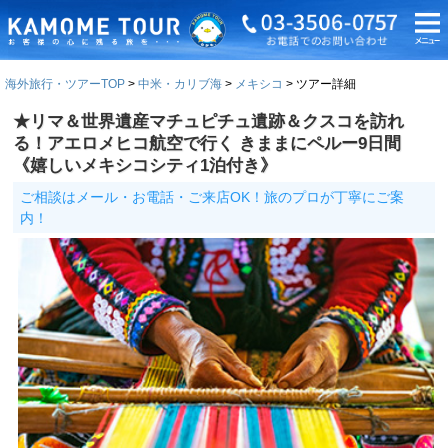
海外旅行・ツアーTOP
中米・カリブ海
メキシコ
ツアー詳細
★リマ＆世界遺産マチュピチュ遺跡＆クスコを訪れ
る！アエロメヒコ航空で行く きままにペルー9日間
《嬉しいメキシコシティ1泊付き》
ご相談はメール・お電話・ご来店OK！旅のプロが丁寧にご案
内！