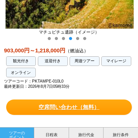
マチュピチュ遺跡（イメージ）
903,000円～1,218,000円
（燃油込）
観光付き
送迎付き
周遊ツアー
マイレージ
オンライン
ツアーコード：PKTAMPE-010L0
最終更新日：2026年8月7日05時33分
空席問い合わせ（無料）
ツアーの
日程表
旅行代金
旅行条件
ポイント