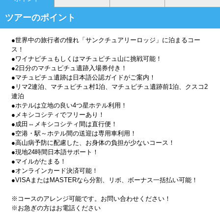
ツアーのポイント
●世界中の旅行者の憧れ「サンクチュアリーロッジ」に泊まるコー
ス！
●ワイナピチュもしくはマチュピチュ山に挑戦可能！
●2日分のマチュピチュ遺跡入場券付き！
●マチュピチュ遺跡は日本語公認ガイドがご案内！
●リマ2連泊、マチュピチュ村1泊、マチュピチュ遺跡前1泊、クスコ2
連泊
●ホテルは立地の良い4つ星ホテル利用！
●メキシコシティでフリーあり！
●成田⇔メキシコシティ間は直行便！
●空港・駅～ホテル間の送迎は専用車利用！
●高山病予防に配慮した、お身体の負担が少ないコース！
●現地24時間日本語サポート！
●マイルがたまる！
●オンラインカード決済可能！
●VISAまたはMASTERなら分割、リボ、ボーナス一括払い可能！
※コースのアレンジ可能です。お問い合わせください！
※お急ぎの方はお電話ください