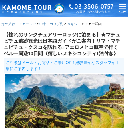
海外旅行・ツアーTOP
中米・カリブ海
メキシコ
ツアー詳細
【憧れのサンクチュアリーロッジに泊まる】★マチュ
ピチュ遺跡観光は日本語ガイドがご案内！リマ・マチ
ュピチュ・クスコを訪れる♪アエロメヒコ航空で行く
ペルー周遊10日間《嬉しいメキシコシティ1泊付き》
ご相談はメール・お電話・ご来店OK！経験豊かなスタッフが丁
寧にご案内します！