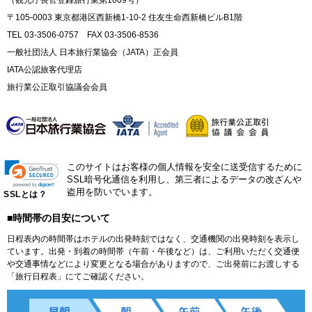
（観光庁長官登録旅行業第1009号）
〒105-0003 東京都港区西新橋1-10-2 住友生命西新橋ビルB1階
TEL 03-3506-0757 FAX 03-3506-8536
一般社団法人 日本旅行業協会（JATA）正会員
IATA公認旅客代理店
旅行業公正取引協議会会員
このサイトはお客様の個人情報を安全に送受信するために
SSL暗号化通信を利用し、第三者によるデータの改ざんや
盗用を防いでいます。
SSLとは？
■時間帯の目安について
日程表内の時間帯はホテルの出発時刻ではなく、交通機関の出発時刻を表示し
ています。出発・到着の時間帯（午前・午後など）は、ご利用いただく交通便
や交通事情などにより変更となる場合がありますので、ご出発前にお渡しする
「旅行日程表」にてご確認ください。