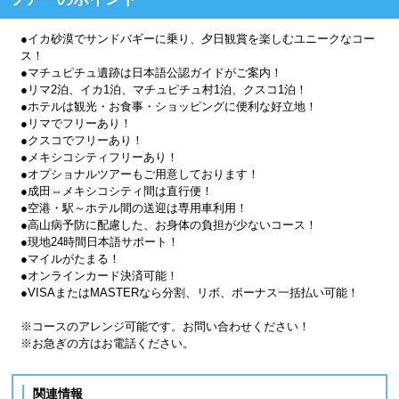
●イカ砂漠でサンドバギーに乗り、夕日観賞を楽しむユニークなコー
ス！
●マチュピチュ遺跡は日本語公認ガイドがご案内！
●リマ2泊、イカ1泊、マチュピチュ村1泊、クスコ1泊！
●ホテルは観光・お食事・ショッピングに便利な好立地！
●リマでフリーあり！
●クスコでフリーあり！
●メキシコシティフリーあり！
●オプショナルツアーもご用意しております！
●成田⇔メキシコシティ間は直行便！
●空港・駅～ホテル間の送迎は専用車利用！
●高山病予防に配慮した、お身体の負担が少ないコース！
●現地24時間日本語サポート！
●マイルがたまる！
●オンラインカード決済可能！
●VISAまたはMASTERなら分割、リボ、ボーナス一括払い可能！
※コースのアレンジ可能です。お問い合わせください！
※お急ぎの方はお電話ください。
関連情報