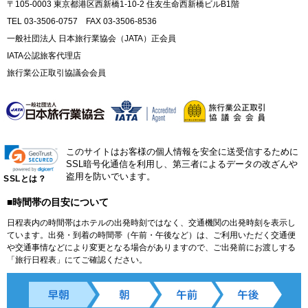
〒105-0003 東京都港区西新橋1-10-2 住友生命西新橋ビルB1階
TEL 03-3506-0757 FAX 03-3506-8536
一般社団法人 日本旅行業協会（JATA）正会員
IATA公認旅客代理店
旅行業公正取引協議会会員
このサイトはお客様の個人情報を安全に送受信するために
SSL暗号化通信を利用し、第三者によるデータの改ざんや
盗用を防いでいます。
SSLとは？
■時間帯の目安について
日程表内の時間帯はホテルの出発時刻ではなく、交通機関の出発時刻を表示し
ています。出発・到着の時間帯（午前・午後など）は、ご利用いただく交通便
や交通事情などにより変更となる場合がありますので、ご出発前にお渡しする
「旅行日程表」にてご確認ください。