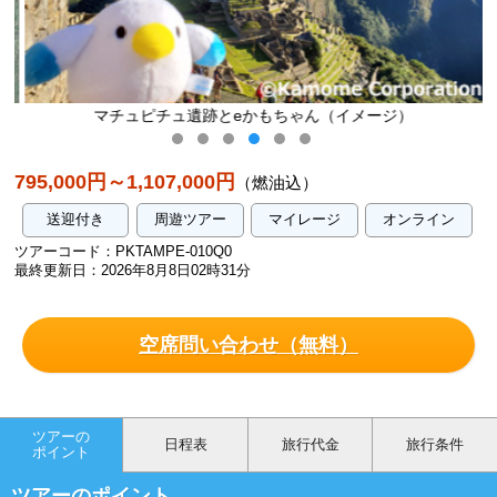
マチュピチュ遺跡とeかもちゃん（イメージ）
795,000円～1,107,000円
（燃油込）
送迎付き
周遊ツアー
マイレージ
オンライン
ツアーコード：PKTAMPE-010Q0
最終更新日：2026年8月8日02時31分
空席問い合わせ（無料）
ツアーの
日程表
旅行代金
旅行条件
ポイント
ツアーのポイント