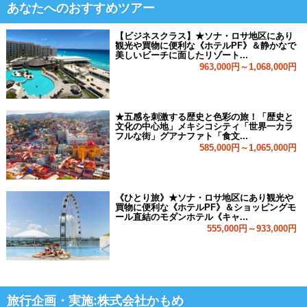
あなたへのおすすめツアー
【ビジネスクラス】★ソナ・ロサ地区にあり
観光や買物に便利な《ホテルPF》＆静かなで
美しいビーチに面したリゾート...
963,000円～1,068,000円
★五感を刺激する歴史と色彩の旅！「歴史と
文化の中心地」メキシコシティ「世界一カラ
フルな街」グアナファト「食文...
585,000円～1,065,000円
《ひとり旅》★ソナ・ロサ地区にあり観光や
買物に便利な《ホテルPF》＆ショッピングモ
ール直結のモダンホテル《キャ...
555,000円～933,000円
旅行企画・実施:株式会社かもめ