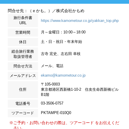
問合せ先：（ｅかも。）／株式会社かもめ
旅行条件書
https://www.kamometour.co.jp/yakkan_top.php
URL
月～金曜日：10:00～18:00
営業時間
土・日・祝日・年末年始
休日
総合旅行業務
古寺 宏史、左右田 幸枝
取扱管理者
メール、電話
問合せ方法
ekamo@kamometour.co.jp
メールアドレス
〒105-0003
住所
東京都港区西新橋1-10-2 住友生命西新橋ビル
B1階
03-3506-0757
電話番号
PKTAMPE-010Q0
ツアーコード
※ご予約・お問い合わせの際は、ツアーコード をお伝えくだ
さい。