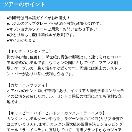
ツアーのポイント
●到着時は日本語ガイドがお出迎え！
●ホテルのアップグレードや延泊も可能(追加代金)です。
●オプショナルツアーをご用意！お問い合わせ下さい！
●ひとり旅も可能(追加代金が必要)です。
●マイルがたまる！
【ポサダ・サンタ・フェ】
街の中心地に位置し、18世紀に貴族の邸宅として建てられたコロニ
アル様式のホテルです。ウニオン公園に面していて、フアレス劇
場、ケーブルカー乗り場もすぐ近くです。周辺には沢山のレストラ
ン・バーがあり非常に便利な立地です。
【カサ・コンサッティ】
オアハカのセントロ(旧市街)にあり、イタリア人博物学者コンサッテ
ィの邸宅を改装したホテル。セントロ周辺の散策にとても便利な立
地です。
【キャノピー・バイ・ヒルトン・カンクン・ラ・イスラ】
カンクン・ホテルゾーン中心部、ラグーン側にに位置(カリブ海側で
はございません)します。カンクン最大級の規模を誇るショッピング
モール「ラ・イスラ」に直結していて、高級ブランドからカジュア