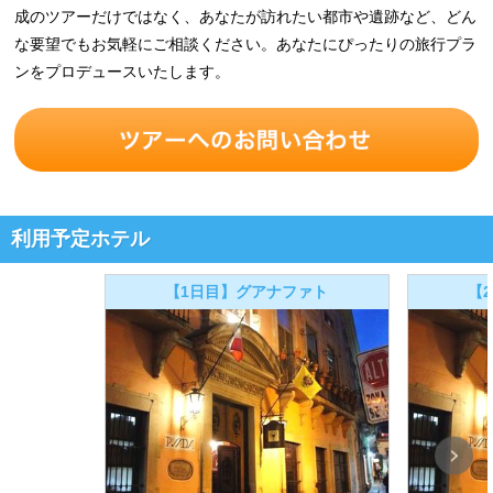
成のツアーだけではなく、あなたが訪れたい都市や遺跡など、どん
な要望でもお気軽にご相談ください。あなたにぴったりの旅行プラ
ンをプロデュースいたします。
利用予定ホテル
【1日目】グアナファト
【