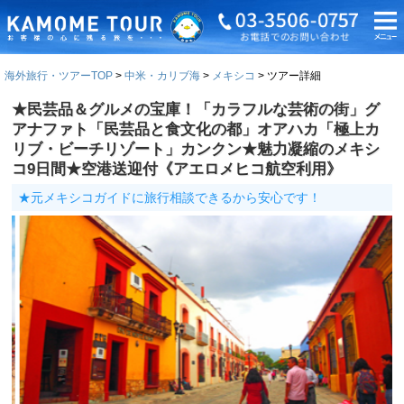
海外旅行・ツアーTOP
中米・カリブ海
メキシコ
ツアー詳細
★民芸品＆グルメの宝庫！「カラフルな芸術の街」グ
アナファト「民芸品と食文化の都」オアハカ「極上カ
リブ・ビーチリゾート」カンクン★魅力凝縮のメキシ
コ9日間★空港送迎付《アエロメヒコ航空利用》
★元メキシコガイドに旅行相談できるから安心です！