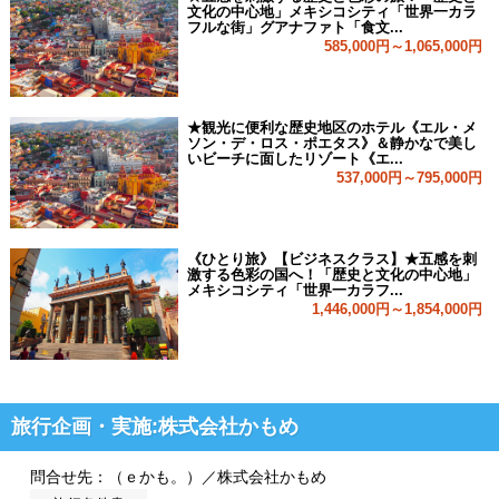
文化の中心地」メキシコシティ「世界一カラ
フルな街」グアナファト「食文...
585,000円～1,065,000円
★観光に便利な歴史地区のホテル《エル・メ
ソン・デ・ロス・ポエタス》＆静かなで美し
いビーチに面したリゾート《エ...
537,000円～795,000円
《ひとり旅》【ビジネスクラス】★五感を刺
激する色彩の国へ！「歴史と文化の中心地」
メキシコシティ「世界一カラフ...
1,446,000円～1,854,000円
旅行企画・実施:株式会社かもめ
問合せ先：（ｅかも。）／株式会社かもめ