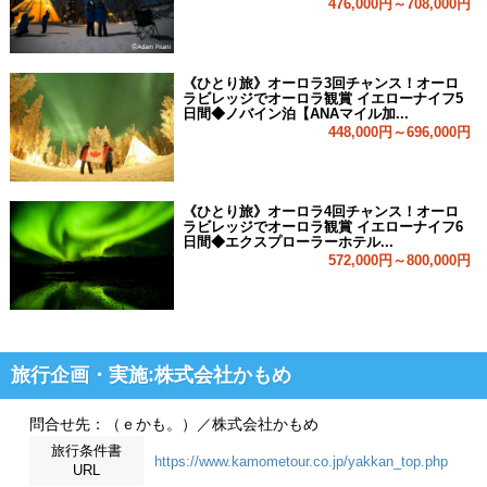
476,000円～708,000円
《ひとり旅》オーロラ3回チャンス！オーロ
ラビレッジでオーロラ観賞 イエローナイフ5
日間◆ノバイン泊【ANAマイル加...
448,000円～696,000円
《ひとり旅》オーロラ4回チャンス！オーロ
ラビレッジでオーロラ観賞 イエローナイフ6
日間◆エクスプローラーホテル...
572,000円～800,000円
旅行企画・実施:株式会社かもめ
問合せ先：（ｅかも。）／株式会社かもめ
旅行条件書
https://www.kamometour.co.jp/yakkan_top.php
URL