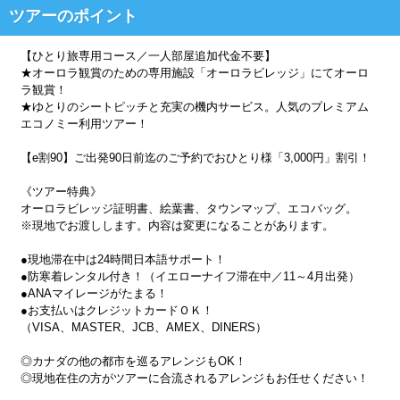
ツアーのポイント
【ひとり旅専用コース／一人部屋追加代金不要】
★オーロラ観賞のための専用施設「オーロラビレッジ」にてオーロ
ラ観賞！
★ゆとりのシートピッチと充実の機内サービス。人気のプレミアム
エコノミー利用ツアー！
【e割90】ご出発90日前迄のご予約でおひとり様「3,000円」割引！
《ツアー特典》
オーロラビレッジ証明書、絵葉書、タウンマップ、エコバッグ。
※現地でお渡しします。内容は変更になることがあります。
●現地滞在中は24時間日本語サポート！
●防寒着レンタル付き！（イエローナイフ滞在中／11～4月出発）
●ANAマイレージがたまる！
●お支払いはクレジットカードＯＫ！
（VISA、MASTER、JCB、AMEX、DINERS）
◎カナダの他の都市を巡るアレンジもOK！
◎現地在住の方がツアーに合流されるアレンジもお任せください！