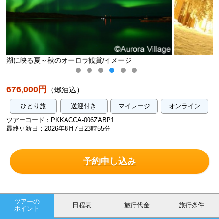
ジ
オーロラ観賞/イメージ
676,000円
（燃油込）
ひとり旅
送迎付き
マイレージ
オンライン
ツアーコード：PKKACCA-006ZABP1
最終更新日：2026年8月7日23時55分
予約申し込み
ツアーの
日程表
旅行代金
旅行条件
ポイント