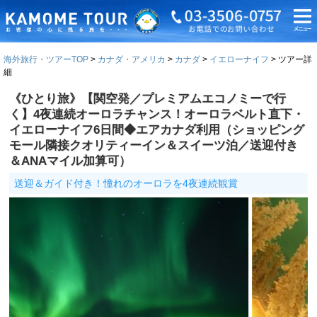
海外旅行・ツアーTOP
カナダ・アメリカ
カナダ
イエローナイフ
ツアー詳
細
《ひとり旅》【関空発／プレミアムエコノミーで行
く】4夜連続オーロラチャンス！オーロラベルト直下・
イエローナイフ6日間◆エアカナダ利用（ショッピング
モール隣接クオリティーイン＆スイーツ泊／送迎付き
＆ANAマイル加算可）
送迎＆ガイド付き！憧れのオーロラを4夜連続観賞