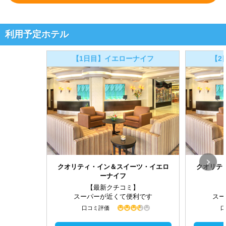
利用予定ホテル
【1日目】イエローナイフ
【2
クオリティ・イン＆スイーツ・イエロ
クオリテ
ーナイフ
【最新クチコミ】
スーパーが近くて便利です
スー
口コミ評価
口