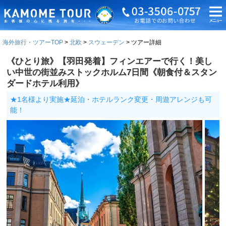
海外旅行・ツアーTOP
北欧
スウェーデン
ツアー詳細
《ひとり旅》【羽田発着】フィンエアーで行く！美し
い中世の街並みストックホルム7日間《朝食付＆スタン
ダードホテル利用》
★1名様より実施★延泊・ホテルランク変更・周遊アレンジも可
能！