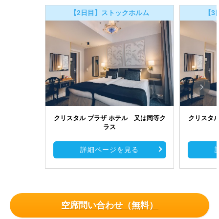
【2日目】ストックホルム
【3
クリスタル プラザ ホテル 又は同等ク
クリスタル
ラス
詳細ページを見る
空席問い合わせ（無料）