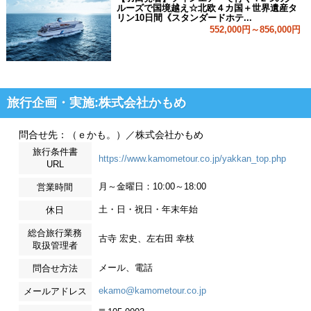
ルーズで国境越え☆北欧４カ国＋世界遺産タ
リン10日間《スタンダードホテ...
552,000円～856,000円
旅行企画・実施:株式会社かもめ
問合せ先：（ｅかも。）／株式会社かもめ
旅行条件書
https://www.kamometour.co.jp/yakkan_top.php
URL
月～金曜日：10:00～18:00
営業時間
土・日・祝日・年末年始
休日
総合旅行業務
古寺 宏史、左右田 幸枝
取扱管理者
メール、電話
問合せ方法
ekamo@kamometour.co.jp
メールアドレス