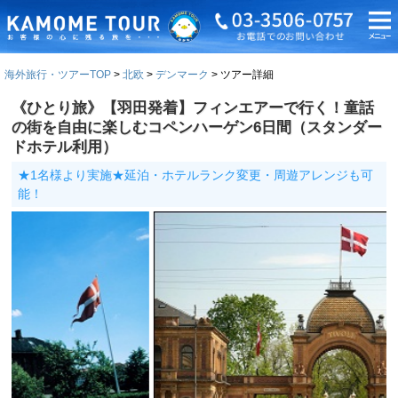
海外旅行・ツアーTOP
北欧
デンマーク
ツアー詳細
《ひとり旅》【羽田発着】フィンエアーで行く！童話
の街を自由に楽しむコペンハーゲン6日間（スタンダー
ドホテル利用）
★1名様より実施★延泊・ホテルランク変更・周遊アレンジも可
能！