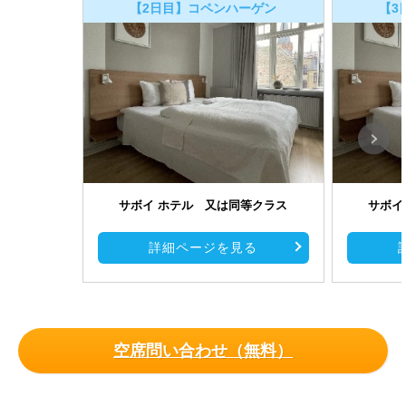
【2日目】コペンハーゲン
【3
サボイ ホテル 又は同等クラス
サボイ
詳細ページを見る
空席問い合わせ（無料）