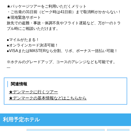
★パッケージツアーをご利用いただくメリット
・ご出発の31日前（ピーク時は41日前）まで取消料がかからない！
★現地緊急サポート
旅先での盗難・事故・体調不良やフライト遅延など、万が一のトラ
ブル時にご相談いただけます。
●マイルがたまる！
●オンラインカード決済可能！
●VISAまたはMASTERなら分割、リボ、ボーナス一括払い可能！
※ホテルのグレードアップ、コースのアレンジなども可能です。
---
関連情報
★デンマークに行くツアー
★デンマークの基本情報などはこちらから
利用予定ホテル