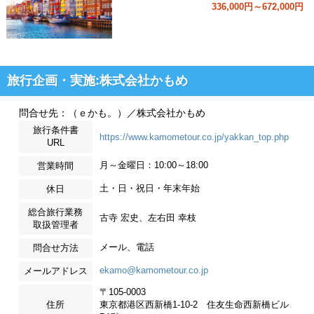
336,000円～672,000円
旅行企画・実施:株式会社かもめ
問合せ先：（ｅかも。）／株式会社かもめ
旅行条件書
https://www.kamometour.co.jp/yakkan_top.php
URL
月～金曜日：10:00～18:00
営業時間
土・日・祝日・年末年始
休日
総合旅行業務
古寺 宏史、左右田 幸枝
取扱管理者
メール、電話
問合せ方法
ekamo@kamometour.co.jp
メールアドレス
〒105-0003
住所
東京都港区西新橋1-10-2 住友生命西新橋ビル