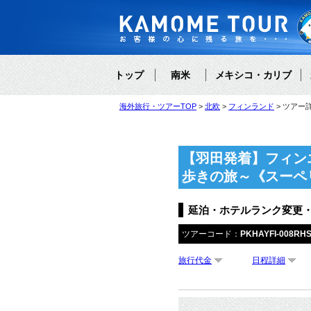
トップ
南米
メキシコ・カリブ
海外旅行・ツアーTOP
北欧
フィンランド
ツアー
【羽田発着】フィン
歩きの旅～《スーペ
延泊・ホテルランク変更
ツアーコード：
PKHAYFI-008RH
旅行代金
日程詳細