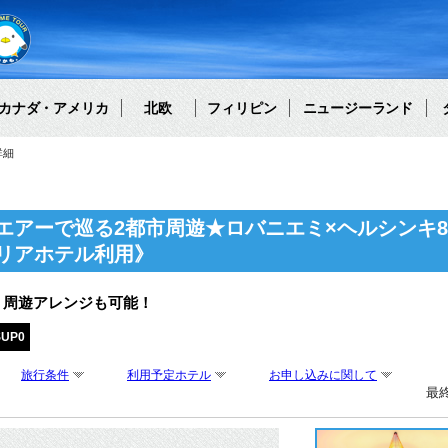
カナダ・アメリカ
北欧
フィリピン
ニュージーランド
詳細
エアーで巡る2都市周遊★ロバニエミ×ヘルシンキ8
リアホテル利用》
・周遊アレンジも可能！
SUP0
旅行条件
利用予定ホテル
お申し込みに関して
最終