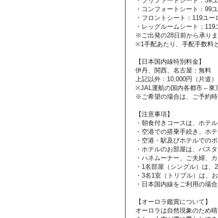
・プリファードシート：59
・コンフォートシート：99
・フロントシート：119ユー
・レッグルームシート：119
※ご出発の28日前から承り
※1手配あたり、手配手数料と
【日本国内線特別料金】
伊丹、関西、名古屋：無料
上記以外：10,000円（片道）
※JAL運航の国内各都市⇔
※ご希望の場合は、ご予約時
【注意事項】
・朝食付きコースは、ホテル
・空港での搭乗手続き、ホテ
・空港・駅及びホテルでのポ
・ホテルのお部屋は、バスタ
・ハネムーナー、ご夫婦、カ
・1名部屋（シングル）は、
・3名1室（トリプル）は、
・日本国内線をご利用の場合
【オーロラ鑑賞について】
オーロラは自然現象のため晴