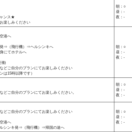
朝：○
昼：-
ャンス★
夜：-
お楽しみください
空港へ
発⇒（飛行機）⇒ヘルシンキへ
朝：○
身にてホテルへ
昼：-
夜：-
行動
などご自分のプランにてお楽しみください
ンは15時以降です）
朝：○
昼：-
などご自分のプランにてお楽しみください。
夜：-
などご自分のプランにてお楽しみください
朝：○
昼：-
空港へ
夜：-
30】ヘルシンキ発⇒（飛行機）⇒帰国の途へ