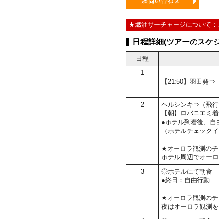
★燃油サーチャージについて：
日程詳細(ツアーのスケジ
日程
1
【21:50】羽田発
2
ヘルシンキ⇒（飛行
【朝】ロバニエミ着
●ホテル到着後、自
（ホテルチェックイ
★オーロラ観測のチ
ホテル周辺でオーロ
3
◎ホテルにて朝食
●終日：自由行動
★オーロラ観測のチ
夜はオーロラ観測を