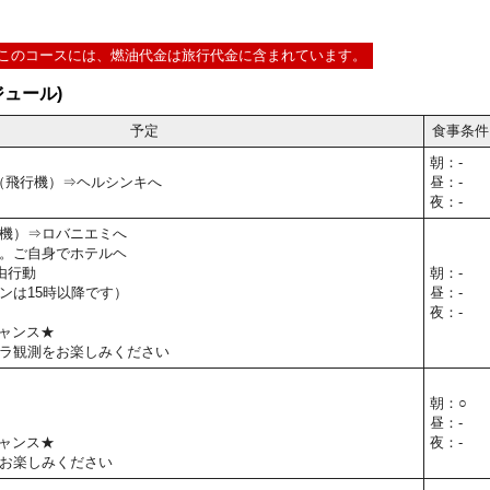
このコースには、燃油代金は旅行代金に含まれています。
ュール)
予定
食事条件
朝：-
⇒（飛行機）⇒ヘルシンキへ
昼：-
夜：-
機）⇒ロバニエミへ
。ご自身でホテルヘ
由行動
朝：-
ンは15時以降です）
昼：-
夜：-
ャンス★
ラ観測をお楽しみください
朝：○
昼：-
ャンス★
夜：-
お楽しみください